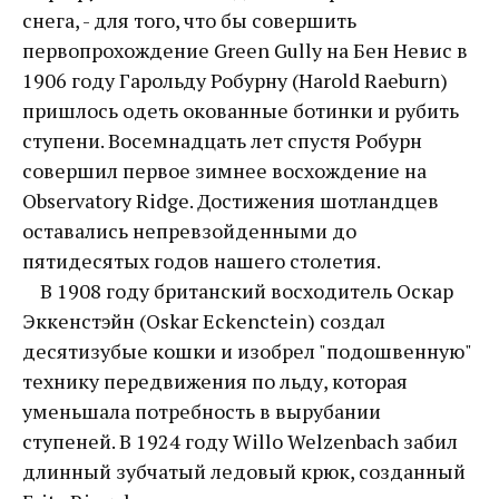
снега, - для того, что бы совершить
первопрохождение Green Gully на Бен Невис в
1906 году Гарольду Робурну (Harold Raeburn)
пришлось одеть окованные ботинки и рубить
ступени. Восемнадцать лет спустя Робурн
совершил первое зимнее восхождение на
Observatory Ridge. Достижения шотландцев
оставались непревзойденными до
пятидесятых годов нашего столетия.
В 1908 году британский восходитель Оскар
Эккенстэйн (Oskar Eckenctein) создал
десятизубые кошки и изобрел "подошвенную"
технику передвижения по льду, которая
уменьшала потребность в вырубании
ступеней. В 1924 году Willo Welzenbach забил
длинный зубчатый ледовый крюк, созданный