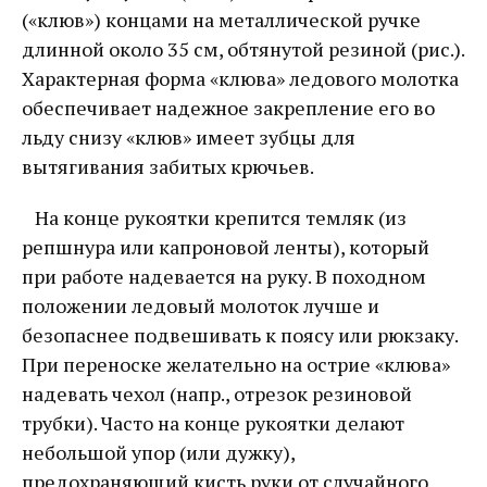
(«клюв») концами на металлической ручке
длинной около 35 см, обтянутой резиной (рис.).
Характерная форма «клюва» ледового молотка
обеспечивает надежное закрепление его во
льду снизу «клюв» имеет зубцы для
вытягивания забитых крючьев.
На конце рукоятки крепится темляк (из
репшнура или капроновой ленты), который
при работе надевается на руку. В походном
положении ледовый молоток лучше и
безопаснее подвешивать к поясу или рюкзаку.
При переноске желательно на острие «клюва»
надевать чехол (напр., отрезок резиновой
трубки). Часто на конце рукоятки делают
небольшой упор (или дужку),
предохраняющий кисть руки от случайного