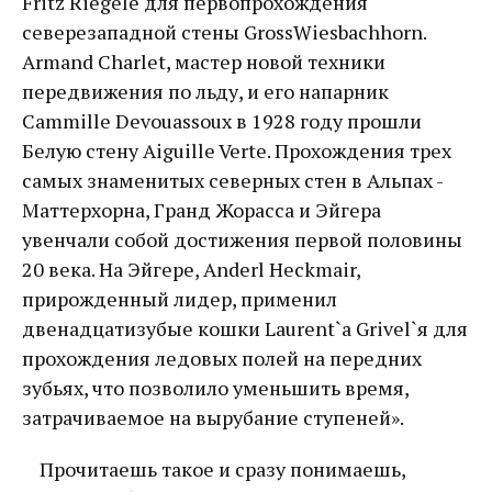
Fritz Riegele для первопрохождения
северезападной стены GrossWiesbachhorn.
Armand Charlet, мастер новой техники
передвижения по льду, и его напарник
Cammille Devouassoux в 1928 году прошли
Белую стену Aiguille Verte. Прохождения трех
самых знаменитых северных стен в Альпах -
Маттерхорна, Гранд Жорасса и Эйгера
увенчали собой достижения первой половины
20 века. На Эйгере, Anderl Heckmair,
прирожденный лидер, применил
двенадцатизубые кошки Laurent`а Grivel`я для
прохождения ледовых полей на передних
зубьях, что позволило уменьшить время,
затрачиваемое на вырубание ступеней».
Прочитаешь такое и сразу понимаешь,