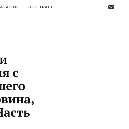
АЗАНИЕ
ВНЕ ТРАСС
 и
я с
шего
рвина,
Часть