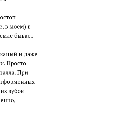
ностоп
, в моем) в
земле бывает
ожаный и даже
и. Просто
талла. При
латформенных
них зубов
венно,