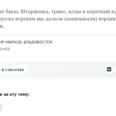
е было. Штормовка, трико, кеды и короткий к
о куска веревки мы делали (навязывали) верхн
и.
ИР МАРКОВ, ВЛАДИВОСТОК
00 MSK
с в соцсетях
 на эту тему: