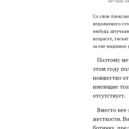
нет еще на
Со слов Алексан
ледолазного сез
нибудь штучками
возрасте, таска
за еле видимое 
Поэтому мечт
этом году по
новшество от
имеющие толь
отсутствует.
Вместо нее п
жесткости. В
ботинку, пред