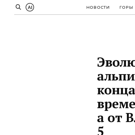
AI
НОВОСТИ
ГОРЫ
Эволю
альпи
конца
време
а от 
5