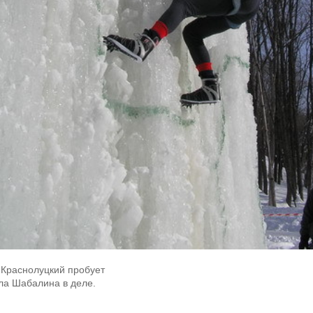
 Краснолуцкий пробует
ла Шабалина в деле.