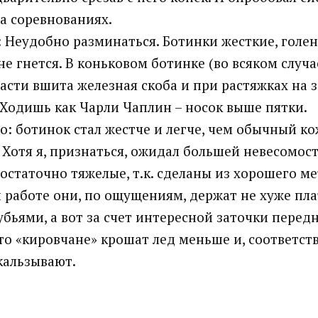
на соревнованиях.
Неудобно разминаться. Ботинки жесткие, голе
е гнется. В коньковом ботинке (во всяком случае
асти вшита железная скоба и при растяжках на 
 Ходишь как Чарли Чаплин – носок выше пятки.
 ботинок стал жестче и легче, чем обычный к
 Хотя я, признаться, ожидал большей невесомост
остаточно тяжелые, т.к. сделаны из хорошего ме
 работе они, по ощущениям, держат не хуже п
убьями, а вот за счет интересной заточки перед
что «кировчане» крошат лед меньше и, соответст
кальзывают.