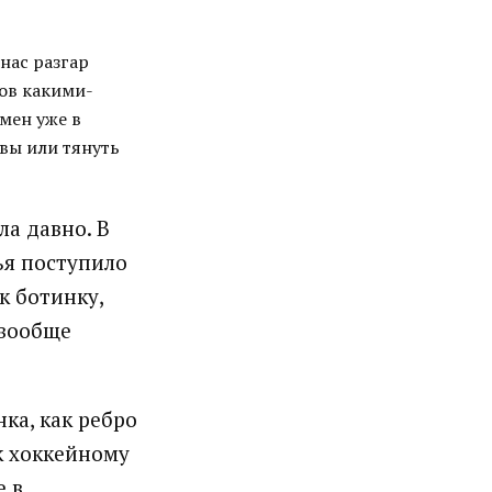
 нас разгар
ков какими-
смен уже в
овы или тянуть
а давно. В
ья поступило
к ботинку,
 вообще
ка, как ребро
к хоккейному
е в