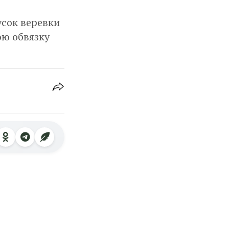
усок веревки
юю обвязку