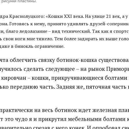
 рисунки пластины.
дра Краснолуцкого: «Кошки XXI века. На улице 21 век, а у
она. Готовясь к нему, принято удивлять друзей-соперни
, благо ледолазание – вид технический. Так как я спорт
ть свои ноги мне тяжело. Тем более задирать их выше гол
даже в бинокль ограничение.
а облегчить связку ботинок-кошка существовал
лучилось сделать следующее – на рынок Примор
 кировчан – кошки, прикручивающиеся болтами 
ко переднюю часть. Задняя же, пяточная часть
рактически на весь ботинок идет железная план
от это чудо я и прикрутил мебельными болтами 
варительно срезав с него конек. И опробовал си