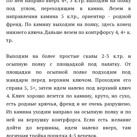
По ней направо вверх 4+, 5 к.тр. выходим на полку
под углом, переходящим в камин. Лезем в
направлении камина 5 к.тр., ориентир - родной
френд. По камину выходим на полку, здесь конец
нижнего ключа. Дальше лезем по контрфорсу 4, 4+ к.
тр.
Выходим на более простые скалы 2-3 к.тр. и
осыпную полку с площадкой под палатку. От
площадки по осыпной полке подходим под
жандарм перед верхним ключом. Проходим его
справа 5, 5+, затем идем налево под верхний ключ
4. Ключ хорошо лезется по камину, круто, но сухо,
есть родные крючья, френд и не очень разрушено.
Из камина уходим направо на осыпную полку и по
ней на верхушку контрфорса. Если есть желание
дойти до вершины, идем налево вверх, там
логичная тройка порядка 4-5 веревок.