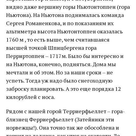
видно даже вершину горы Ньютонтоппен (гора
Ньютона). На Ньютона поднималась команда
Сергея Романенкова, и по показаниям их
альтиметра высота Ньютонтоппен оказалась
1760 м , то есть выше, чем считавшаяся
высшей точкой Шпицбергена гора
Перриртоппен – 1717м. Было бы интересно и
на Ньютона, конечно, подняться. Дома мы
мечтали и об этом. Но за наши сроки – не
успеть. Тогда уж надо было снегоходную
заброску планировать. А это еще порядка 12
килорублей с носа.
Рядом с нашей горой Терриерфьеллет – гора-
близнец Ферриерфьеллет (Затейники эти
норвежцы!). Она точно так же обособлена и
торчит из ледника, как утюг на скатерти. До