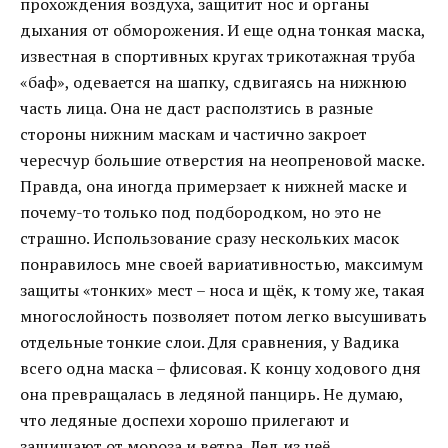
прохождения воздуха, защитит нос и органы
дыхания от обморожения. И еще одна тонкая маска,
известная в спортивных кругах трикотажная труба
«баф», одевается на шапку, сдвигаясь на нижнюю
часть лица. Она не даст расползтись в разные
стороны нижним маскам и частично закроет
чересчур большие отверстия на неопреновой маске.
Правда, она иногда примерзает к нижней маске и
почему-то только под подбородком, но это не
страшно. Использование сразу нескольких масок
понравилось мне своей вариативностью, максимум
защиты «тонких» мест – носа и щёк, к тому же, такая
многослойность позволяет потом легко высушивать
отдельные тонкие слои. Для сравнения, у Вадика
всего одна маска – флисовая. К концу ходового дня
она превращалась в ледяной панцирь. Не думаю,
что ледяные доспехи хорошо прилегают и
защищают от мороза и ветра. Лед из неё