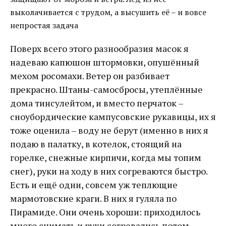
выколачивается с трудом, а высушить её – и вовсе
непростая задача
Поверх всего этого разнообразия масок я
надеваю капюшон штормовки, опушённый
мехом росомахи. Ветер он разбивает
прекрасно. Штаны-самосбросы, утеплённые
дома тинсулейтом, и вместо перчаток –
сноубордические кампусовские рукавицы, их я
тоже оценила – воду не берут (именно в них я
подаю в палатку, в котелок, стоящий на
горелке, снежные кирпичи, когда мы топим
снег), руки на ходу в них согреваются быстро.
Есть и ещё одни, совсем уж теплющие
мармотовские краги. В них я гуляла по
Пирамиде. Они очень хороши: приходилось
много снимать и руки согревались потом