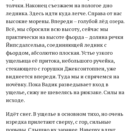
толчки. Наконец съезжаем на пологое дно
ледника. Здесь идти куда легче. Справа от нас
высокие морены. Впереди – голубой лёд озера.
Всё, мы сбросили всю высоту, сейчас мы
практически на высоте фьорда – долина речки
Йипсдалсельва, соединяющей ледник с
фьордом, абсолютно плоская. Устье узкого
ущельица её притока, небольшого ручейка,
стекающего с горушки Джексонтоппен, уже
виднеется впереди. Туда мы и спрячемся на
ночёвку. Пока Вадик разведывает вход в
ущелье, сижу не шевелясь на рюкзаке. Силы на
исходе.
Идёт снег. В ущелье в основном тихо, но очень
изредка прилетают сверху, с гор, сильные
порывы. Слышно их заранее. Наверху вдруг