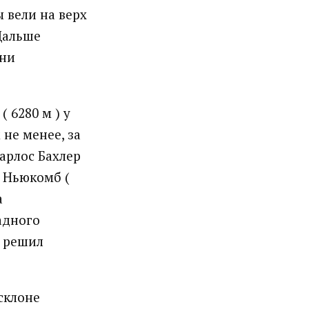
 вели на верх
 Дальше
они
 6280 м ) у
не менее, за
Карлос Бахлер
к Ньюкомб (
а
адного
, решил
склоне