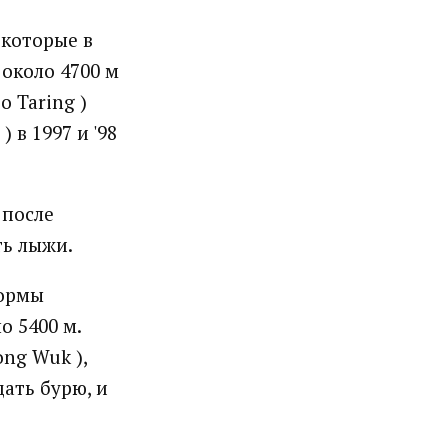
 которые в
 около 4700 м
o Taring )
 в 1997 и '98
 после
ть лыжи.
формы
о 5400 м.
ng Wuk ),
ать бурю, и