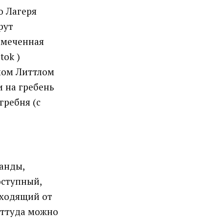
о Лагеря
рут
тмеченная
tok )
эмом Литтлом
и на гребень
гребня (с
манды,
оступный,
тходящий от
 Оттуда можно