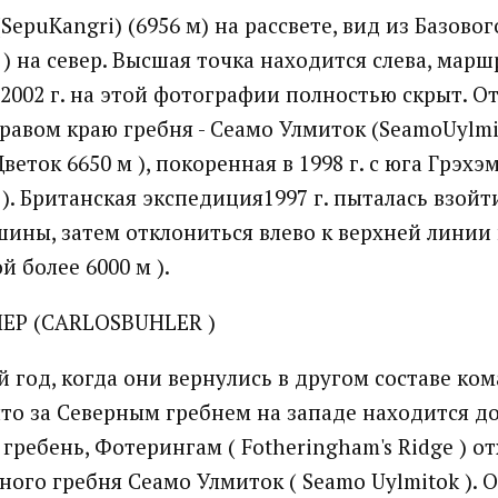
SepuKangri) (6956 м) на рассвете, вид из Базовог
 ) на север. Высшая точка находится слева, марш
2002 г. на этой фотографии полностью скрыт. О
равом краю гребня - Сеамо Улмиток (SeamoUylmi
еток 6650 м ), покоренная в 1998 г. с юга Грэх
 ). Британская экспедиция1997 г. пыталась взойт
шины, затем отклониться влево к верхней линии 
 более 6000 м ).
ЕР (CARLOSBUHLER )
 год, когда они вернулись в другом составе ко
что за Северным гребнем на западе находится д
 гребень, Фотерингам ( Fotheringham's Ridge ) о
ного гребня Сеамо Улмиток ( Seamo Uylmitok ).