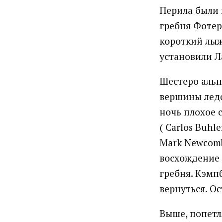
Перила были 
гребня Фотер
короткий лыж
установили Л
Шестеро альпи
вершины ледо
ночь плохое 
( Carlos Buhl
Mark Newcomb
восхождение 
гребня. Кэмпб
вернуться. О
Выше, попетл