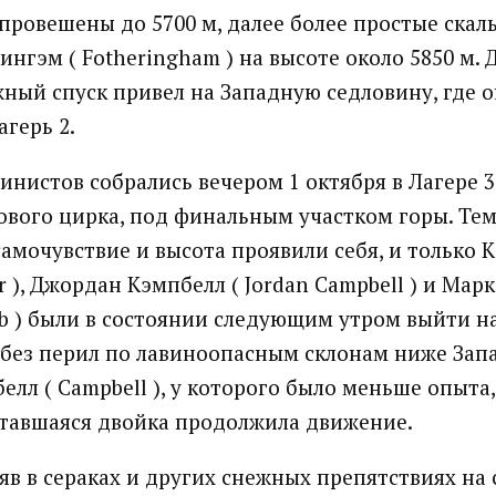
провешены до 5700 м, далее более простые скалы
ингэм ( Fotheringham ) на высоте около 5850 м.
ный спуск привел на Западную седловину, где 
агерь 2.
нистов собрались вечером 1 октября в Лагере 3 (
вого цирка, под финальным участком горы. Тем 
самочувствие и высота проявили себя, и только 
er ), Джордан Кэмпбелл ( Jordan Campbell ) и Мар
 ) были в состоянии следующим утром выйти н
без перил по лавиноопасным склонам ниже Зап
елл ( Campbell ), у которого было меньше опыта
ставшаяся двойка продолжила движение.
яв в сераках и других снежных препятствиях на 