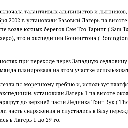
включала талантливых альпинистов и лыжников,
ря 2002 г. установили Базовый Лагерь на высоте
те возле южных берегов Сэм Тсо Таринг ( Sam Ts
еро), что и экспедиции Бонингтона ( Bonington )
ностях при переходе через Западную седловину
оманда планировала на этом участке использова
олезли по моренному гребню и, используя плат
кспедиций, установили Лагерь 1 на высоте окол
аршрут до верхней части Ледника Тонг Вук ( Tho
ли часть снаряжения и спустились в Базу пережд
сь в Лагерь 1 до 29-го.