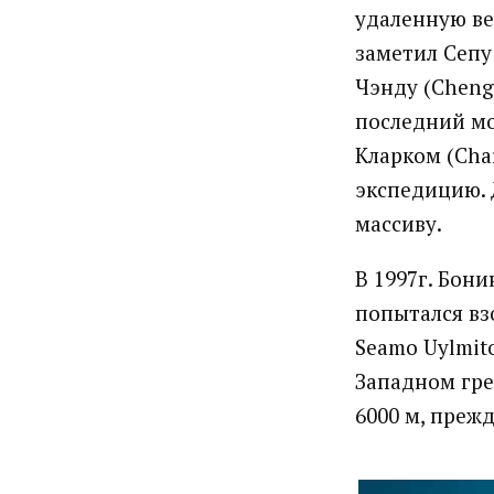
удаленную ве
заметил Сепу 
Чэнду (Chengd
последний мо
Кларком (Cha
экспедицию.
массиву.
В 1997г. Бони
попытался вз
Seamo Uylmit
Западном гре
6000 м, преж