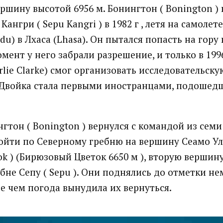
ршину высотой 6956 м. Бонингтон ( Bonington )
Кангри ( Sepu Kangri ) в 1982 г , летя на самолете
u) в Лхаса (Lhasa). Он пытался попасть на гору в 
мент у него забрали разрешение, и только в 199
rlie Clarke) смог организовать исследовательску
 Двойка стала первыми иностранцами, подошед
нгтон ( Bonington ) вернулся с командой из семи
ойти по Северному гребню на вершину Сеамо Ул
ok ) (Бирюзовый Цветок 6650 м ), вторую вершину
бне Сепу ( Sepu ). Они поднялись до отметки не
де чем погода вынудила их вернуться.