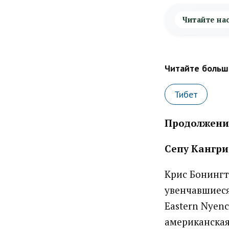
Читайте на
Читайте больше
Тибет
Продолжени
Сепу Кангри 
Крис Бонингт
увенчавшиеся
Eastern Nyenc
американская