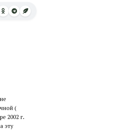
 не
чной (
е 2002 г.
а эту