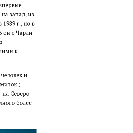
 впервые
 на запад, из
1989 г., но в
6 он с Чарли
ю
шими к
 человек и
миток (
 на Северо-
много более