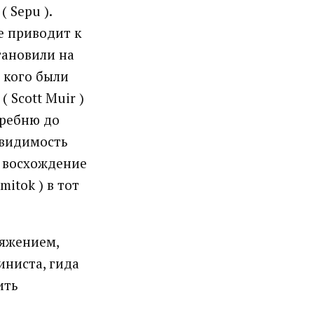
 Sepu ).
е приводит к
становили на
у кого были
 Scott Muir )
гребню до
 видимость
е восхождение
mitok ) в тот
ряжением,
иниста, гида
ить