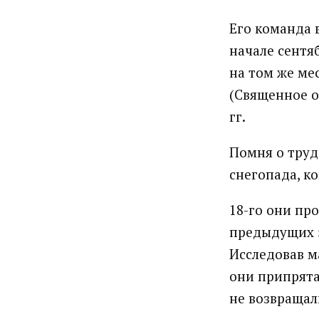
Его команда 
начале сентяб
на том же мес
(Священное оз
гг.
Помня о труд
снегопада, к
18-го они пр
предыдущих э
Исследовав м
они припрята
не возвращали