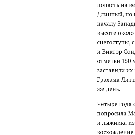
попасть на ве
Длинный, но 
началу Западн
высоте около 
снегоступы, с
и Виктор Сонд
отметки 150 
заставили их
Грэхэма Литтл
же день.
Четыре года 
попросила Ма
и лыжника из
восхождение 