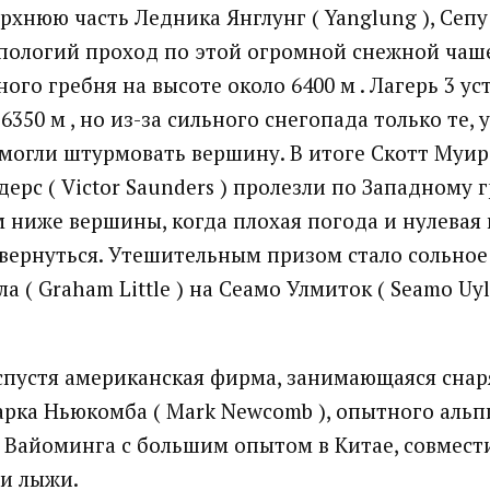
рхнюю часть Ледника Янглунг ( Yanglung ), Сепу (
пологий проход по этой огромной снежной чаш
ого гребня на высоте около 6400 м . Лагерь 3 у
6350 м , но из-за сильного снегопада только те, 
могли штурмовать вершину. В итоге Скотт Муир (
ерс ( Victor Saunders ) пролезли по Западному 
м ниже вершины, когда плохая погода и нулевая
 вернуться. Утешительным призом стало сольно
а ( Graham Little ) на Сеамо Улмиток ( Seamo Uyl
спустя американская фирма, занимающаяся сна
рка Ньюкомба ( Mark Newcomb ), опытного альп
 Вайоминга с большим опытом в Китае, совмест
и лыжи.