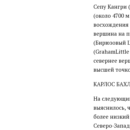
Сепу Кангри (
(около 4700 м
восхождения 
вершина на п
(Бирюзовый Цв
(GrahamLittle
севернее вер
высшей точкой
КАРЛОС БАХЛ
На следующий
выяснилось, 
более низкий
Северо-Запад