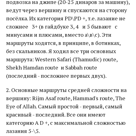
подвозка на джипе (20-25 динаров за машину),
ведут через вершину и спускаются на сторону
посёлка. Их категория PD\PD +, т.е. лазание не
сложнее 3+ (в гайдбуке 3, 4 и 5 бывают с
минусами и плюсами, вместо а\в\с). Эти
маршруты ходятся, в принципе, в ботинках,
без скальников. Я ходил все три основных
маршрута: Western Safari (Thamudic) route,
Shekh Hamdan route и Sabbah route
(последний - посложнее первых двух).
2. Основные маршруты средней сложности на
вершину: Rijm Asaf route, Hammad's route, The
Eye of Allah. Самый простой - первый, самый
красивый - последний. Все они имеют
категорию А D +, с максимальной сложностью
лазания 5-\5.