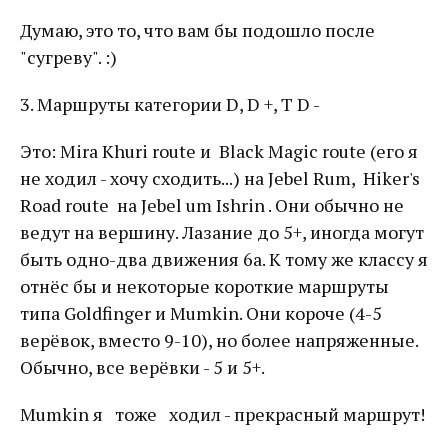
Думаю, это то, что вам бы подошло после
"сугреву". :)
3. Маршруты категории D, D +, Т D -
Это: Mira Khuri route и Black Magic route (его я
не ходил - хочу сходить...) на Jebel Rum, Hiker's
Road route на Jebel um Ishrin . Они обычно не
ведут на вершину. Лазание до 5+, иногда могут
быть одно-два движения 6а. К тому же классу я
отнёс бы и некоторые короткие маршруты
типа Goldfinger и Mumkin. Они короче (4-5
верёвок, вместо 9-10), но более напряженные.
Обычно, все верёвки - 5 и 5+.
Mumkin я тоже ходил - прекрасный маршрут!