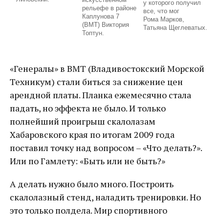
у которого получил
рельефе в районе
все, что мог
Каплунова 7
Рома Марков,
(ВМТ) Виктория
Татьяна Щеглеватых.
Топтун.
«Генералы» в ВМТ (Владивостокский Морской
Техникум) стали биться за снижение цен
арендной платы. Планка ежемесячно стала
падать, но эффекта не было. И только
полнейший проигрыш скалолазам
Хабаровского края по итогам 2009 года
поставил точку над вопросом – «Что делать?».
Или по Гамлету: «Быть или не быть?»
А делать нужно было много. Построить
скалолазный стенд, наладить тренировки. Но
это только полдела. Мир спортивного