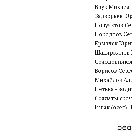
Брук Михаил
Задворьев Ю
Полуяктов Се
Породнов Се
Ермачек Юри
Шакиржанов 
Солодовнико
Борисов Серг
Михайлов Але
Петька - води
Солдаты сроч
Ишак (осел)- 