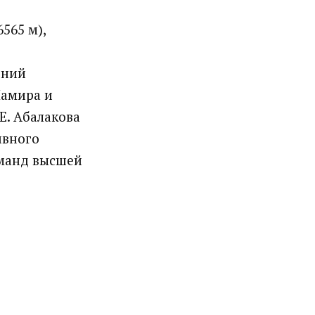
565 м),
ений
Памира и
Е. Абалакова
ивного
оманд высшей