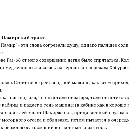
, Памирский тракт.
амир" - эти слова согревали душу, однако палящее солн
е.
ве Газ-66 от него совершенно негде было спрятаться. Кол
н медленно втягивалась на серпантин перевала Хабураб
.
новка. Стоит перегреется одной машине, как всем прихо
.
ка, наш водила, черный толи от загара, толи от потеков 
 кабины и падает в тень машины (в кабине как в хорошо
старшой - лейтенант Шакиржанов, придавленный грузом о
 моторного отсека и обливаясь потом пытается в очеред
 бензонасос, грозящий вот вот выйти из строя.