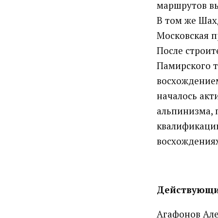
маршрутов вы
В том же Шах
Московская пр
После строит
Памирского т
восхождением
началось акт
альпинизма, 
квалификации
восхождениях
Действующи
Агафонов Але