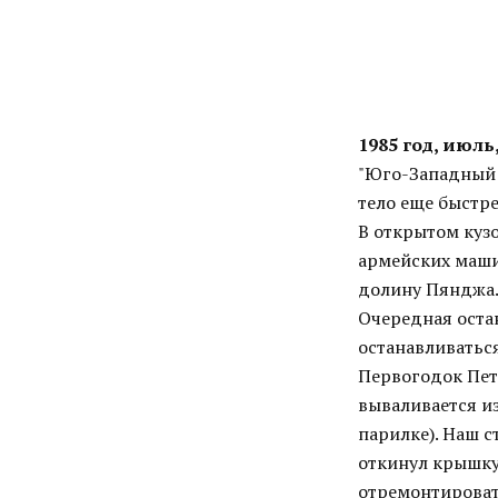
1985 год, июль
"Юго-Западный П
тело еще быстре
В открытом кузо
армейских маши
долину Пянджа
Очередная оста
останавливаться
Первогодок Петь
вываливается из
парилке). Наш 
откинул крышку
отремонтировать