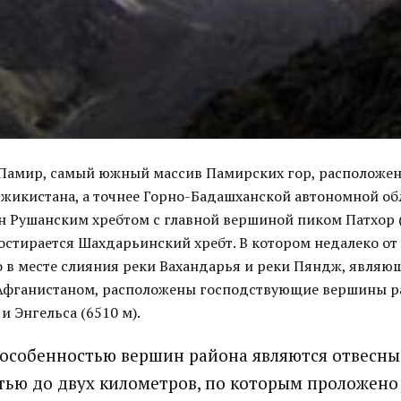
амир, самый южный массив Памирских гор, расположе
жикистана, а точнее Горно-Бадашханской автономной обл
н Рушанским хребтом с главной вершиной пиком Патхор (
остирается Шахдарьинский хребт. В котором недалеко от 
 в месте слияния реки Вахандарья и реки Пяндж, являю
Афганистаном, расположены господствующие вершины р
и Энгельса (6510 м).
особенностью вершин района являются отвесны
ью до двух километров, по которым проложено