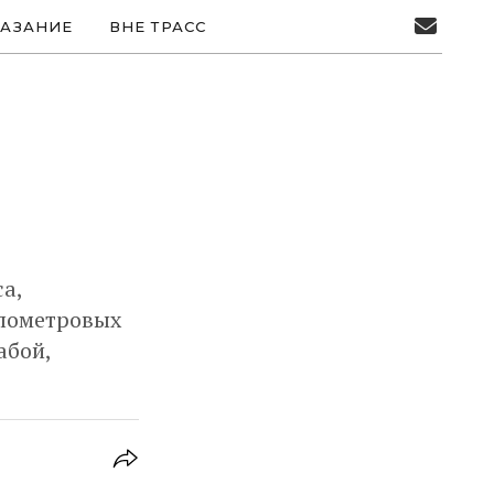
АЗАНИЕ
ВНЕ ТРАСС
а,
илометровых
абой,