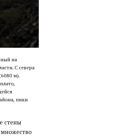
нный на
асти. С севера
6080 м).
плато,
щейся
айона, пики
е стены
 множество