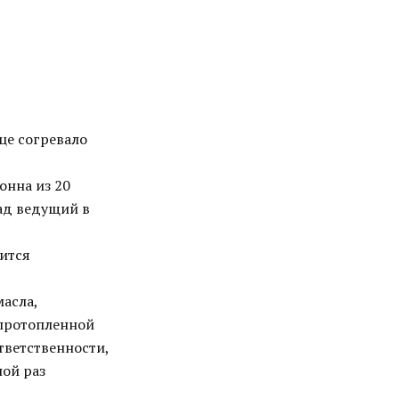
це согревало
онна из 20
ад ведущий в
дится
масла,
 протопленной
тветственности,
ной раз