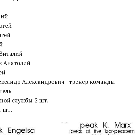
рий
ргей
ргей
й
Виталий
в Анатолий
ей
ксандр Александрович - тренер команды
тель
ной службы-2 шт.
1 шт.