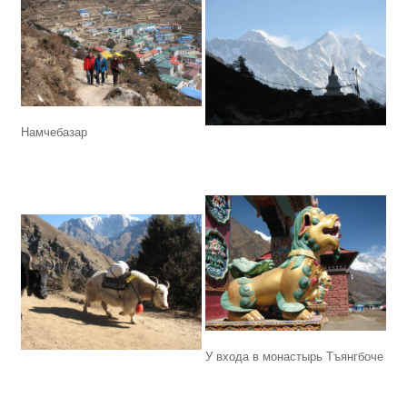
Намчебазар
У входа в монастырь Тъянгбоче