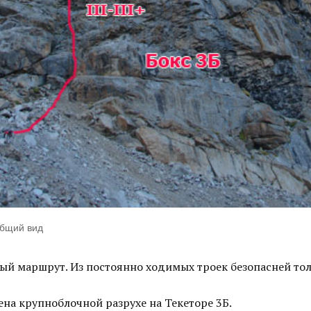
Общий вид
ый маршрут. Из постоянно ходимых троек безопасней то
на крупноблочной разрухе на Текеторе 3Б.