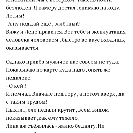
безлюден. Я камеру достал , снимаю на ходу.
Летим!
-А ну поддай ещё , залётный!
Вижу и Лене нравится. Вот тебе и эксплуатация
человека человеком , быстро во вкус входишь,
оказывается.
Однако привёз мужичок нас совсем не туда.
Показываю по карте куда надо , опять же
недалеко.
- О кей !
И помчал. Вначале под гору , а потом вверх , да
с таким трудом!
Пыхтит, еле педали крутит , всем видом
показывает ,как ему тяжело.
Лена аж съёжилась - жалко беднягу. Не