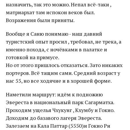
назначить, так это можно. Непал всё-таки ,
матриархат там испокон веков был.
Возражения были приняты.
Вообще я Саню понимаю - наш давний
туристский опыт просил , требовал, не трека, а
именно похода, с ночёвками в палатке и
готовкой на примусе.
Но от этого пришлось отказаться. Зато никаких
портеров. Всё тащим сами. Средний возраст у
нас 55, но все ходячие и в хорошей форме.
Наметили маршрут: идём к подножию
Эвереста в национальный парк Сагарматха.
Проходим ущелья Чхукунг , Кхумбу и Гокио.
Доходим до базавого лагеря Эвереста.
Залезаем на Кала Паттар (5550)и Гокио Ри