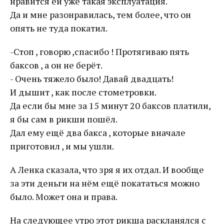
нравится ей уже такая эксплуатация.
Да и мне разонравилась, тем более, что он
опять не туда покатил.
-Стоп , говорю ,спасибо ! Протягиваю пять
баксов , а он не берёт.
- Очень тяжело было! Давай двадцать!
И дышит , как после стометровки.
Да если бы мне за 15 минут 20 баксов платили,
я бы сам в рикши пошёл.
Дал ему ещё два бакса , которые вначале
приготовил , и мы ушли.
А Ленка сказала, что зря я их отдал. И вообще
за эти деньги на нём ещё покататься можно
было. Может она и права.
На следующее утро этот рикша раскланялся с