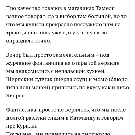
Про качество товаров в магазинах Тамеля
разное говорят, да и выбор там большой, но то
что мы купили прекрасно послужило нам на
треке ,и ещё послужит , и уж цену свою
оправдало точно.
Вечер был просто замечательным – под
журчание фонтанчика на открытой веранде
мы знакомились с непальской кухней.
Шерпский супчик (шерпа соуп) и момо (блюдо
типа пельменей) пришлись по вкусу как и пиво
Эверест.
Фантастика, просто не верилось, что мы после
долгой разлуки сидим в Катманду и говорим
про Курилы.
Поужинав , мы поднялись на смотровую