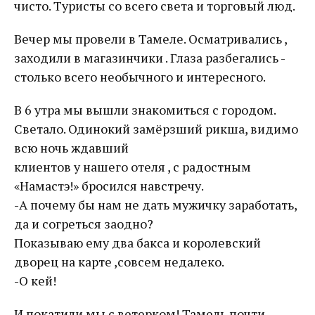
чисто. Туристы со всего света и торговый люд.
Вечер мы провели в Тамеле. Осматривались ,
заходили в магазинчики . Глаза разбегались -
столько всего необычного и интересного.
В 6 утра мы вышли знакомиться с городом.
Светало. Одинокий замёрзший рикша, видимо
всю ночь ждавший
клиентов у нашего отеля , с радостным
«Намастэ!» бросился навстречу.
-А почему бы нам не дать мужичку заработать,
да и согреться заодно?
Показываю ему два бакса и королевский
дворец на карте ,совсем недалеко.
-О кей!
И покатили мы с ветерком! Тамель почти