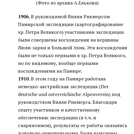
(Фото из архива А.Елькова)
1906
. В руководимой Вилли Рикмерсом
Памирской экспедиции (картографирование
хр. Петра Великого) участниками экспедиции
были совершены восхождения на вершины
Люли-харви и Большой Ачик. Эти восхождения
были не только первыми в хр. Петра Великого,
но по видимому, вообще первыми
восхождениями на Памире.
1910
. В этом году на Памире работала
немецко-австрийская экспедиция (Der
deutsche und оsterreichische Alpenverein) под
руководством Вилли Рикмерса. Благодаря
опыту участников и качественному
обеспечению экспедиции (в т.ч. и
снаряжением), результаты ее работы оказались
довольно значительными. Были выяснены