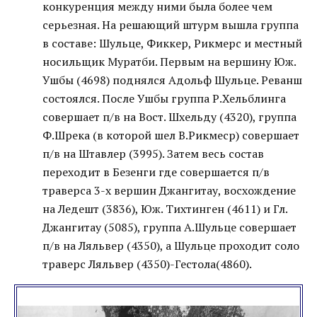
конкуренция между ними была более чем
серьезная. На решающий штурм вышла группа
в составе: Шульце, Фиккер, Рикмерс и местный
носильщик Муратби. Первым на вершину Юж.
Ушбы (4698) поднялся Адольф Шульце. Реванш
состоялся. После Ушбы группа Р.Хельблинга
совершает п/в на Вост. Шхельду (4320), группа
Ф.Шрека (в которой шел В.Рикмеср) совершает
п/в на Штавлер (3995). Затем весь состав
переходит в Безенги где совершается п/в
траверса 3-х вершин Джангитау, восхождение
на Ледешт (3836), Юж. Тихтинген (4611) и Гл.
Джангитау (5085), группа А.Шульце совершает
п/в на Ляльвер (4350), а Шульце проходит соло
траверс Ляльвер (4350)-Гестола(4860).