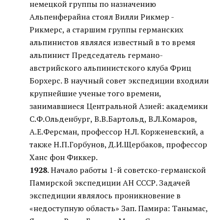
немецкой группы по назначению
Альпенферайна стоял Вилли Рикмер -
Рикмерс, а старшим группы германских
альпинистов являлся известный в то время
альпинист Председатель германо-
австрийского альпинистского клуба Фриц
Борхерс. В научный совет экспедиции входили
крупнейшие ученые того времени,
занимавшиеся Центральной Азией: академики
С.Ф.Ольденбург, В.В.Бартольд, В.Л.Комаров,
А.Е.Ферсман, профессор Н.Л. Корженевский, а
также Н.П.Горбунов, Д.И.Щербаков, профессор
Ханс фон Фиккер.
1928
. Начало работы 1-й советско-германской
Памирской экспедиции АН СССР. Задачей
экспедиции являлось проникновение в
«недоступную область» Зап. Памира: Танымас,