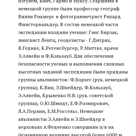
Язгулем, Ванч, Гармо и Муксу. Старшими в
немецкой группе были профессор географ
Вилли Рикмерс и фотограмметрист Рихард
Финстервальдер. В состав немецкой части
экспедиции входили ученые: Ганс Бирзак,
лингвист Лентц, геодезисты - Г.Дитрих,
В.Гедике, К.Регенсбургер, Р.Миттке, врачи
Э.Алвейн и Ф.Кольхауб. Для обеспечения
безопасности ученых и выполнения сложных
высотных заданий экспедиции были приданы
группы альпинистов: Ф.Борхес (рук. немецкой
группы), К.Вин, Э.Шнейдер, Ф.Кольхауб,
Э.Алвейн, Крыленко Н.В. (рук. советской
группы), О.Ю.Шмидт, Е.Ф.Розмирович,
Л.А.Перлин, Е.М.Россельс. Немецкие
альпинисты Э.Алвейн и Э.Шнейдер в
верховьях л.Федченко совершили п/в на
безымянную вершину высотой более 6000 м.