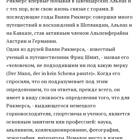
Рикмерс впервые побывал в Швейцарских Альпах и
с тех пор, всю свою жизнь связал с горами. В
последующие годы Вилли Рикмерс совершил много
путешествий и восхождений в Шотландии, Альпах и
на Кавказе, став активным членом Альпeнферайна
Австрии и Германии.
Один из друзей Вилли Рикмерса, - известный
ученый и путешественник Фриц Шмит, - назвал его
«человеком, не подходившим ни под какую мерку
(Der Mann, der in kein Schema passte)». Когда его
спросили, что он подразумевает под этим
определением, то он ответил, прежде всего, он
имеет в виду сложность определения того, что для
Рикмерса, - выдающегося немецкого
горновосходителя, спортсмена и ученого, является
основным занятием или профессией: наука,
альпинизм, коллекционирование, фотография,
этнография, литература. Немалое место в жизни