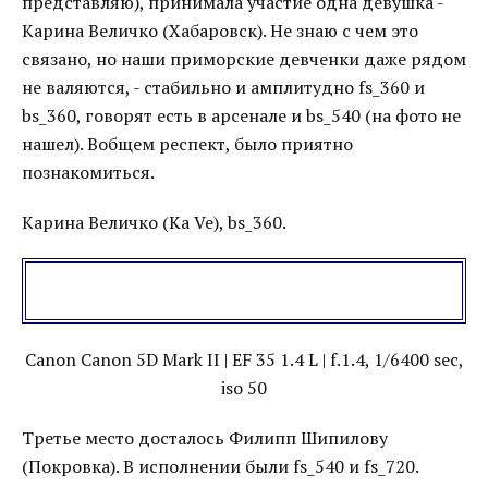
представляю), принимала участие одна девушка -
Карина Величко (Хабаровск). Не знаю с чем это
связано, но наши приморские девченки даже рядом
не валяются, - стабильно и амплитудно fs_360 и
bs_360, говорят есть в арсенале и bs_540 (на фото не
нашел). Вобщем респект, было приятно
познакомиться.
Карина Величко (Ка Ve), bs_360.
Canon Canon 5D Mark II | EF 35 1.4 L | f.1.4, 1/6400 sec,
iso 50
Третье место досталось Филипп Шипилову
(Покровка). В исполнении были fs_540 и fs_720.