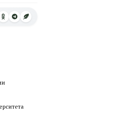
ии
ерситета