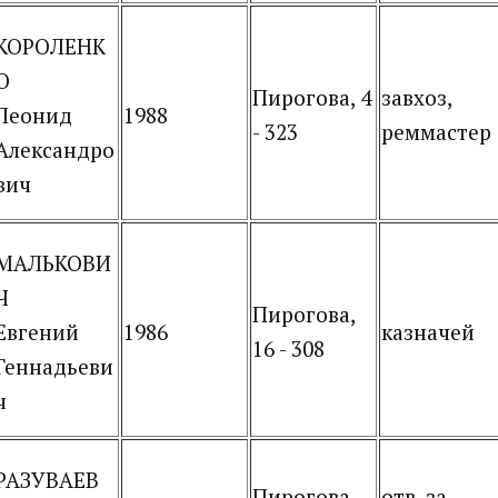
КОРОЛЕНК
О
Пирогова, 4
завхоз,
Леонид
1988
- 323
реммастер
Александро
вич
МАЛЬКОВИ
Ч
Пирогова,
Евгений
1986
казначей
16 - 308
Геннадьеви
ч
РАЗУВАЕВ
Пирогова,
отв. за