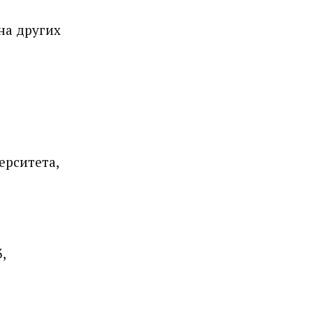
на других
ерситета,
,