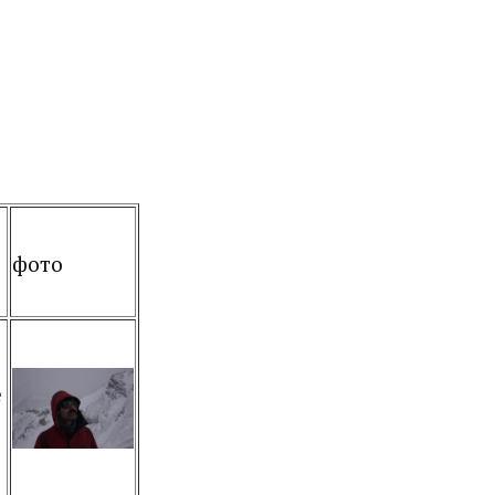
фото
е