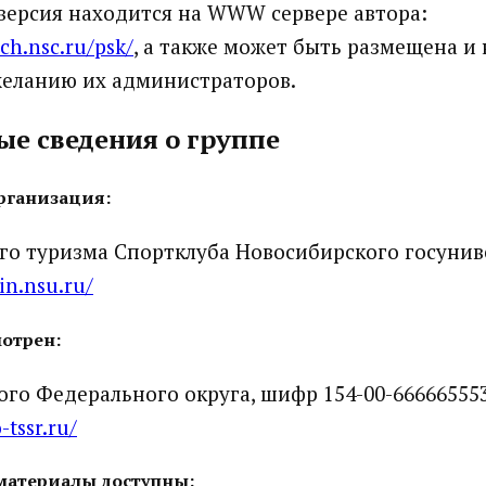
версия находится на WWW сервере автора:
ch.nsc.ru/psk/
, а также может быть размещена и 
желанию их администраторов.
е сведения о группе
рганизация:
го туризма Спортклуба Новосибирского госунив
in.nsu.ru/
отрен:
го Федерального округа, шифр 154-00-666665553
tssr.ru/
материалы доступны: