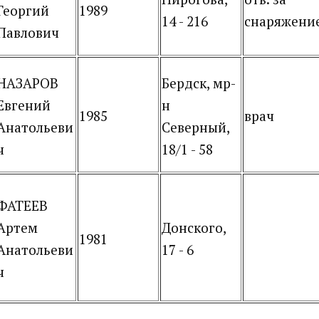
Георгий
1989
14 - 216
снаряжени
Павлович
НАЗАРОВ
Бердск, мр-
Евгений
н
1985
врач
Анатольеви
Северный,
ч
18/1 - 58
ФАТЕЕВ
Артем
Донского,
1981
Анатольеви
17 - 6
ч