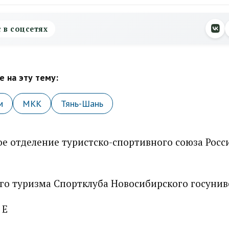
с в соцсетях
 на эту тему:
м
МКК
Тянь-Шань
е отделение туристско-спортивного союза Росс
го туризма Спортклуба Новосибирского госунив
 Е