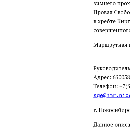
зимнего про
Провал Свобо
в хребте Кир
совершенного 
Маршрутная 
Руководитель
Адрес: 630058 
Телефон: +7(
sge@nmr.nio
г. Новосибирск
Данное описа