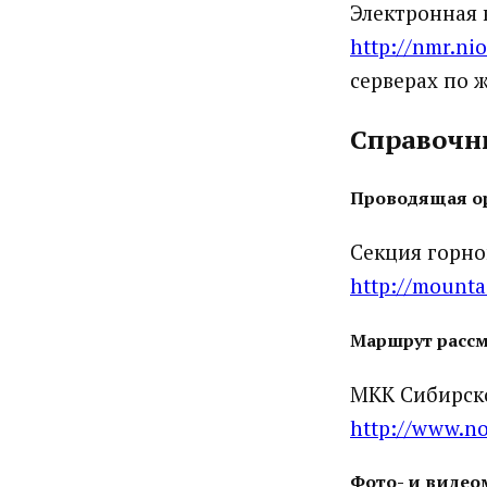
Электронная 
http://nmr.nio
серверах по 
Справочны
Проводящая о
Секция горно
http://mounta
Маршрут рассм
МКК Сибирско
http://www.no-
Фото- и видео