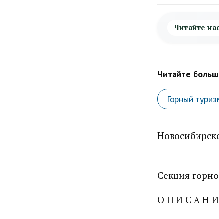
Читайте на
Читайте больше
Горный туриз
Новосибирско
Секция горно
О П И С А Н И