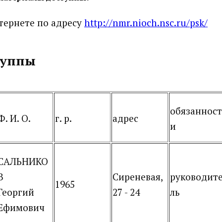
нтернете по адресу
http://nmr.nioch.nsc.ru/psk/
руппы
обязанност
Ф. И. О.
г. р.
адрес
и
САЛЬНИКО
В
Сиреневая,
руководит
1965
Георгий
27 - 24
ль
Ефимович