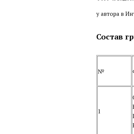
у автора в И
Состав г
№
1