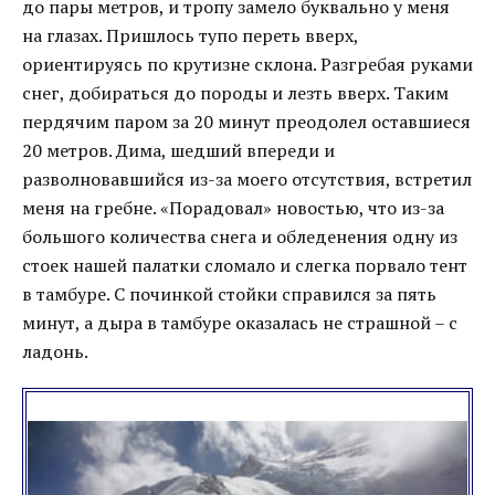
до пары метров, и тропу замело буквально у меня
на глазах. Пришлось тупо переть вверх,
ориентируясь по крутизне склона. Разгребая руками
снег, добираться до породы и лезть вверх. Таким
пердячим паром за 20 минут преодолел оставшиеся
20 метров. Дима, шедший впереди и
разволновавшийся из-за моего отсутствия, встретил
меня на гребне. «Порадовал» новостью, что из-за
большого количества снега и обледенения одну из
стоек нашей палатки сломало и слегка порвало тент
в тамбуре. С починкой стойки справился за пять
минут, а дыра в тамбуре оказалась не страшной – с
ладонь.