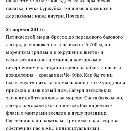
на высоте 5300 метров. Здесь та же армейская
палатка, печка буржуйка, топящаяся кизяком и
деревянные нары внутри. Ночевка.
21 апреля 2011г.
Пятичасовой марш-бросок до передового базового
лагеря, расположенного на высоте 5 700 м, по
моренным грядам и в окружении шести- и
семитысячников запомнился восторгом и
нетерпением в ожидании зрелища объекта нашего
вожделения – красавицы Чо-Ойю. Как бы то ни
было, спустя пять часов мы наконец-то ее увидели и
прибыли в наш новый дом. Лагеря нескольких
экспедиций теснились на морене. Снега было мало,
лагеря радовали ухоженностью. Разноцветные
флаги с мантрами вселяли в душу праздник.
Расселились по палаткам. Принимающая сторона
обеспечила нас в АВС индивидуальными