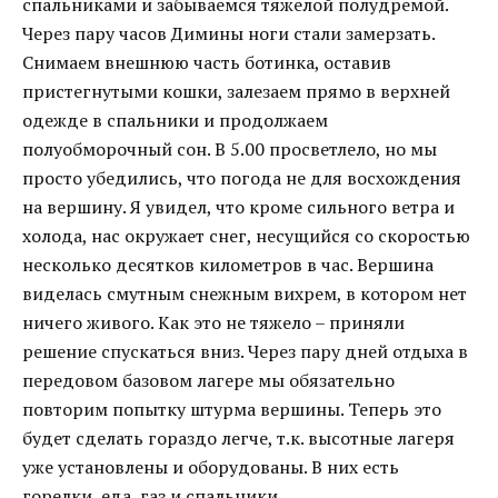
спальниками и забываемся тяжелой полудремой.
Через пару часов Димины ноги стали замерзать.
Снимаем внешнюю часть ботинка, оставив
пристегнутыми кошки, залезаем прямо в верхней
одежде в спальники и продолжаем
полуобморочный сон. В 5.00 просветлело, но мы
просто убедились, что погода не для восхождения
на вершину. Я увидел, что кроме сильного ветра и
холода, нас окружает снег, несущийся со скоростью
несколько десятков километров в час. Вершина
виделась смутным снежным вихрем, в котором нет
ничего живого. Как это не тяжело – приняли
решение спускаться вниз. Через пару дней отдыха в
передовом базовом лагере мы обязательно
повторим попытку штурма вершины. Теперь это
будет сделать гораздо легче, т.к. высотные лагеря
уже установлены и оборудованы. В них есть
горелки, еда, газ и спальники...