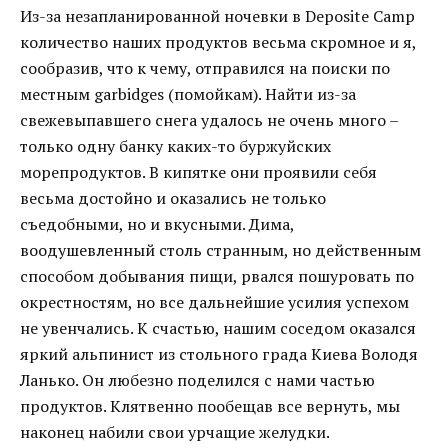
Из-за незапланированной ночевки в Deposite Camp
количество наших продуктов весьма скромное и я,
сообразив, что к чему, отправился на поиски по
местным garbidges (помойкам). Найти из-за
свежевыпавшего снега удалось не очень много –
только одну банку каких-то буржуйских
морепродуктов. В кипятке они проявили себя
весьма достойно и оказались не только
съедобными, но и вкусными. Дима,
воодушевленный столь странным, но действенным
способом добывания пищи, рвался пошуровать по
окрестностям, но все дальнейшие усилия успехом
не увенчались. К счастью, нашим соседом оказался
яркий альпинист из стольного града Киева Володя
Ланько. Он любезно поделился с нами частью
продуктов. Клятвенно пообещав все вернуть, мы
наконец набили свои урчащие желудки.