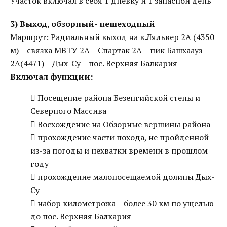
Участок включал в себя 1 дневку и 1 запасной день
3) Выход, обзорный- пешеходный
Маршрут: Радиальный выход на в.Ляльвер 2А (4350
м) – связка МВТУ 2А – Спартак 2А – пик Башхаауз
2А(4471) – Дых-Су – пос. Верхняя Балкария
Включал функции:
 Посещение района Безенгийской стены и
Северного Массива
 Восхождение на Обзорные вершины района
 прохождение части похода, не пройденной
из-за погоды и нехватки времени в прошлом
году
 прохождение малопосещаемой долины Дых-
Су
 набор километрожа – более 30 км по ущелью
до пос. Верхняя Балкария