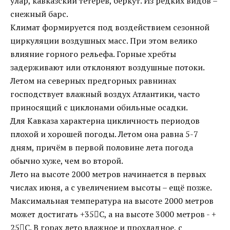
улар, кавказский тетерев, беркут. Из редких видов –
снежный барс.
Климат формируется под воздействием сезонной
циркуляции воздушных масс. При этом велико
влияние горного рельефа. Горные хребты
задерживают или отклоняют воздушные потоки.
Летом на северных предгорных равнинах
господствует влажный воздух Атлантики, часто
приносящий с циклонами обильные осадки.
Для Кавказа характерна цикличность периодов
плохой и хорошей погоды. Летом она равна 5-7
дням, причём в первой половине лета погода
обычно хуже, чем во второй.
Лето на высоте 2000 метров начинается в первых
числах июня, а с увеличением высоты – ещё позже.
Максимальная температура на высоте 2000 метров
может достигать +35С, а на высоте 3000 метров - +
25С. В горах лето влажное и прохладное, с