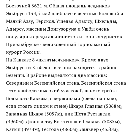
Восточной 5621 м. Общая площадь ледников
Эльбруса 134,5 км2 наиболее известные Большой и
Малый Азау, Терскол. Ущелья Адылсу, Шхельды,
Адырсу, массивы Донгузоруна и Ушбы очень
популярны среди альпинистов и горных туристов.
Приэльбрусье - великолепный горнолыжный
курорт России.
На Кавказе 8 «пятитысячников». Кроме двух -
Эльбруса и Казбека - все они находятся в районе
Безенги. В районе выделяются два массива:
Северный и Безенгийская стена. Безенгийская стена
- это наиболее высокий участок Главного хребта
Большого Кавказа, с вершинами (слева направо,
если стоять лицом к стене) Шхара Главная (5068м),
Западная Шхара (5057м), пик Шота Руставели
(4960м), Джанги-тау Восточная и Главная (5085м),
Катын (4974м), Гестола (4860м), Ляльвер (4350м),