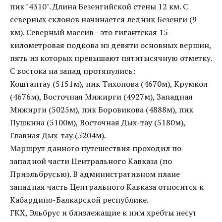
пик "4310". Длина Безенгийской стены 12 км. С
северных склонов начинается ледник Безенги (9
км). Северный массив - это гигантская 15-
километровая подкова из девяти основных вершин,
пять из которых превышают пятитысячную отметку.
С востока на запад протянулись:
Коштантау (5151м), пик Тихонова (4670м), Крумкол
(4676м), Восточная Мижирги (4927м), Западная
Мижирги (5025м), пик Боровикова (4888м), пик
Пушкина (5100м), Восточная Дых-тау (5180м),
Главная Дых-тау (5204м).
Маршрут данного путешествия проходил по
западной части Центрального Кавказа (по
Приэльбрусью). В административном плане
западная часть Центрального Кавказа относится к
Кабардино-Балкарской республике.
ГКХ, Эльбрус и близлежащие к ним хребты несут