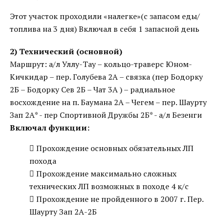
Этот участок проходили «налегке»(с запасом еды/
топлива на 3 дня) Включал в себя 1 запасной день
2) Технический (основной)
Маршрут: а/л Уллу-Тау – кольцо-траверс Юном-
Кичкидар – пер. Голубева 2А – связка (пер Бодорку
2Б – Бодорку Сев 2Б – Чат 3А ) – радиальное
восхождение на п. Баумана 2А – Чегем – пер. Шаурту
Зап 2А* - пер Спортивной Дружбы 2Б* - а/л Безенги
Включал функции:
 Прохождение основных обязательных ЛП
похода
 Прохождение максимально сложных
технических ЛП возможных в походе 4 к/с
 Прохождение не пройденного в 2007 г. Пер.
Шаурту Зап 2А-2Б