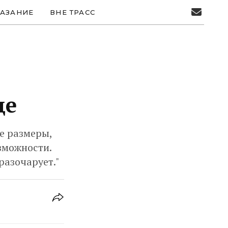
АЗАНИЕ
ВНЕ ТРАСС
де
е размеры,
зможности.
разочарует."