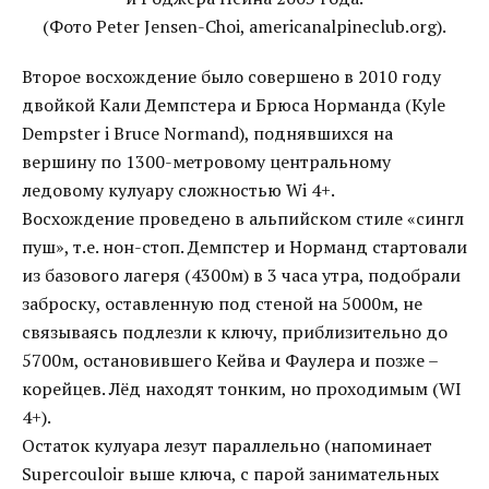
(Фото Peter Jensen-Choi, americanalpineclub.org).
Второе восхождение было совершено в 2010 году
двойкой Кали Демпстера и Брюса Норманда (Kyle
Dempster i Bruce Normand), поднявшихся на
вершину по 1300-метровому центральному
ледовому кулуару сложностью Wi 4+.
Восхождение проведено в альпийском стиле «сингл
пуш», т.е. нон-стоп. Демпстер и Норманд стартовали
из базового лагеря (4300м) в 3 часа утра, подобрали
заброску, оставленную под стеной на 5000м, не
связываясь подлезли к ключу, приблизительно до
5700м, остановившего Кейва и Фаулера и позже –
корейцев. Лёд находят тонким, но проходимым (WI
4+).
Остаток кулуара лезут параллельно (напоминает
Supercouloir выше ключа, с парой занимательных