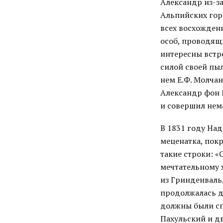
Александр из-за
Альпийских гор
всех восхожден
особ, проводящи
интересны встр
силой своей пыл
нем Е.Ф. Молчан
Александр фон 
и совершил нем
В 1831 году На
меценатка, пок
такие строки: «
мечтательному х
из Гринденвальд
продолжалась де
должны были сп
Пахульский и д