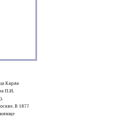
ца Карла
а П.И.
).
скве. В 1877
чилище