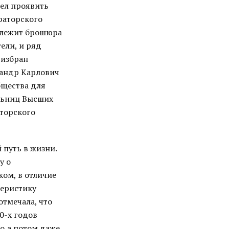
мел проявить
раторского
длежит брошюра
ели, и ряд
 избран
сандр Карлович
бщества для
льниц Высших
аторского
 путь в жизни.
у о
ом, в отличие
теристику
отмечала, что
0-х годов
о,а потом даже