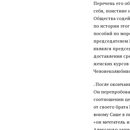
Перечень его о
себя, поистине 
Общества содей
по истории этог
пособий по мор
председателем 
являлся предсе
доставления ср
женских курсов
Человеколюбиво
. После окончан
Он перепробова
соотношении це
от своего брата
юному Саше в пи
«он мечтатель и
Александр зани