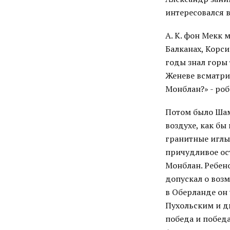
интересовался 
А. К. фон Мекк 
Балканах, Корси
годы знал горы 
Женеве всматри
Монблан?» - ро
Потом было Шам
воздухе, как б
гранитные иглы
причудливое ос
Монблан. Ребено
допускал о возм
в Оберланде он 
Пухольским и д
победа и победа