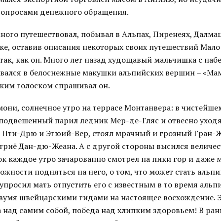
вопросами денежного обращения.
много путешествовал, побывал в Альпах, Пиренеях, Далмац
ке, оставив описания некоторых своих путешествий Мало 
так, как он. Много лет назад худощавый мальчишка с наб
вался в белоснежные макушки альпийских вершин – «Мам
бким голоском спрашивал он.
они, солнечное утро на террасе Монтанвера: в чистейше
ы подвешенный парил ледник Мер-де-Гляс и отвесно уход
 Пти-Дрю и Эгюий-Вер, стоял мрачный и грозный Гран-Ж
триё Дан-дю-Жеана. А с другой стороны высился величе
к каждое утро зачарованно смотрел на пики гор и даже 
ожности подняться на него, о том, что может стать альпи
упросил мать отпустить его с известным в то время аль
вумя швейцарскими гидами на настоящее восхождение. 
 над самим собой, победа над хлипким здоровьем! В ран