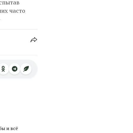
Испытав
них часто
»
бы и всё