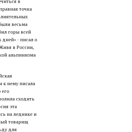
ечиться в
правная точка
влиятельных
 были весьма
бил горы всей
 дней» - писал о
Живя в России,
икой альпинизма
йская
м к нему писала
 его
зволила сходить
сия эта
ись на леднике и
нный товарищ
ьду для