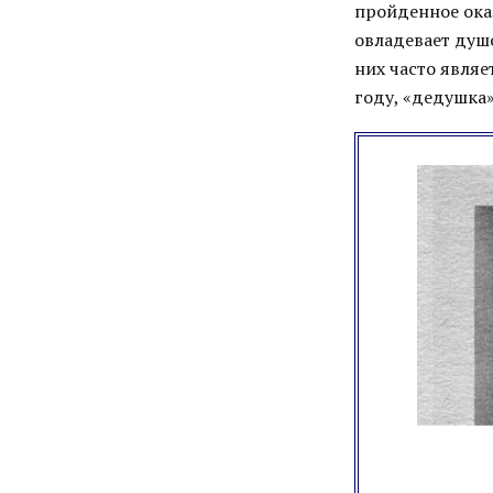
пройденное оказ
овладевает душ
них часто явля
году, «дедушка