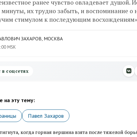
еизвестное ранее чувство овладевает душой. 
минуты, их трудно забыть, и воспоминание о 
гучим стимулом к последующим восхождениям
АВЛОВИЧ ЗАХАРОВ, МОСКВА
0:00 MSK
с в соцсетях
 на эту тему:
раницы
Павел Захаров
тигнута, когда горная вершина взята после тяжелой борь