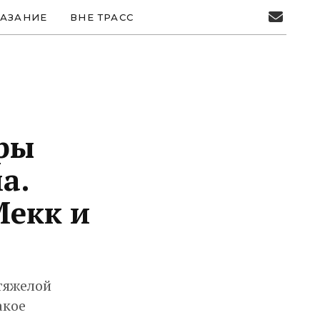
АЗАНИЕ
ВНЕ ТРАСС
ры
а.
Мекк и
 тяжелой
акое