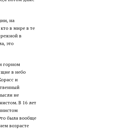
ии, на
кто в мире в те
ережной в
а, это
м горном
ящие в небо
орасс и
ственный
мысли не
нистом. В 16 лет
пинистом
Это была вообще
нем возрасте