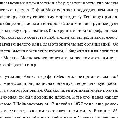
бщественных должностей и сфер деятельности, где он су
неисчерпаем. А. К. фон Мекк состоял председателем импе
ствия русскому торговому мореходству. Его перу прина
о общества, членами которого были многие крупные деят
еходному образованию. Как крупный библиограф, он был
Московского общества любителей книжных знаков. Алек
дателем целого ряда благотворительных организаций: О
едств Высшим женским курсам, Общежития для слушате
 в Москве, Московского попечительного комитета импер
го общества и др
ия училища Александр фон Мекк долгое время искал свой
л много занятий, написал солидную теоретическую работ
н на мировом рынке. Однако предпринимателем-практик
 Николая, он был довольно плохим. Мать его, давая харак
сьме П.Чайковскому от 17 декабря 1877 года, еще ранее 
 живет всегда в каком-то отвлеченном мире». В конце 188
мался экспортной торговлей мясом в Англию, но неудачн