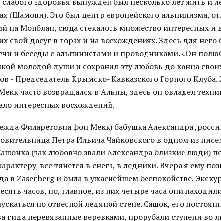
 слабого здоровья вынужден был несколько лет жить и л
ах (Шамони). Это был центр европейского альпинизма, от
ий на Монблан, сюда стекалось множество интересных и 
х свой досуг в горах и на восхождениях. Здесь для него
ечи и беседы с альпинистами и проводниками. «Он полю
кой молодой души и сохранил эту любовь до конца своих
ов - Председатель Крымско- Кавказского Горного Клуба. 
Мекк часто возвращался в Альпы, здесь он овладел техн
ало интересных восхождений.
дежда Филаретовна фон Мекк) бабушка Александра ,росси
ровительница Петра Ильича Чайковского в одном из писе
Сашонка (так любовно звали Александра близкие люди) по
арактеру, все тянется в снега, в ледники. Вчера я ему по
а в Zasenberg и была в ужаснейшем беспокойстве. Экскур
сять часов, но, главное, из них четыре часа они находил
ускаться по отвесной ледяной стене. Сашок, его постоя
ва гида перевязанные веревками, прорубали ступени во л