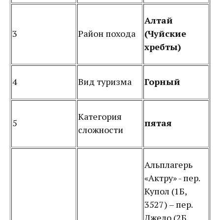
Алтай
3
Район похода
(Чуйские
хребты)
4
Вид туризма
Горный
Категория
5
пятая
сложности
Альплагерь
«Актру» - пер.
Купол (1Б,
3527) – пер.
Джело (2Б,