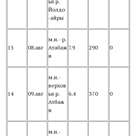
ья р.
Йолдо
-айры
м.н. - р.
13
08.авг
Атабаж
7.9
290
0
и
м.н. -
верхов
14
09.авг
ья р.
6.4
370
0
Атбаж
и
м.н. -