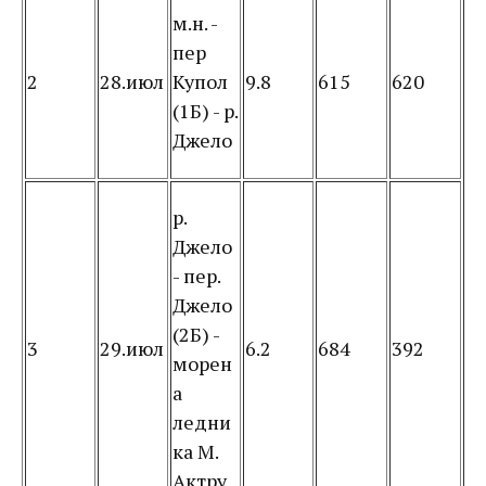
м.н. -
пер
2
28.июл
Купол
9.8
615
620
(1Б) - р.
Джело
р.
Джело
- пер.
Джело
(2Б) -
3
29.июл
6.2
684
392
морен
а
ледни
ка М.
Актру