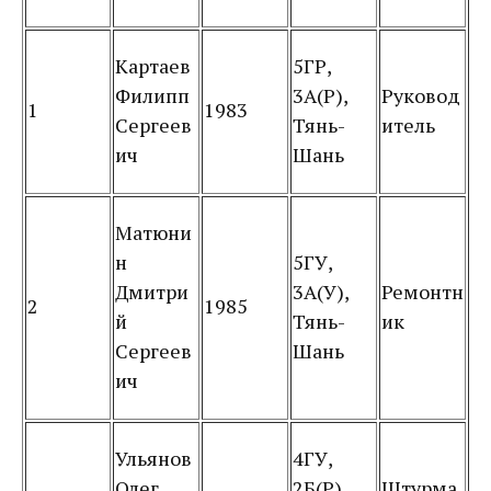
Картаев
5ГР,
Филипп
3А(Р),
Руковод
1
1983
Сергеев
Тянь-
итель
ич
Шань
Матюни
н
5ГУ,
Дмитри
3А(У),
Ремонтн
2
1985
й
Тянь-
ик
Сергеев
Шань
ич
Ульянов
4ГУ,
Олег
2Б(Р),
Штурма