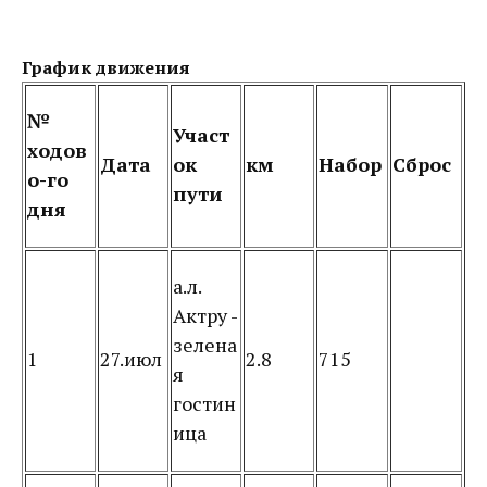
График движения
№
Участ
ходов
Дата
ок
км
Набор
Сброс
о-го
пути
дня
а.л.
Актру -
зелена
1
27.июл
2.8
715
я
гостин
ица