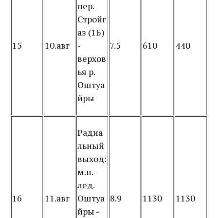
пер.
Стройг
аз (1Б)
15
10.авг
-
7.5
610
440
верхов
ья р.
Оштуа
йры
Радиа
льный
выход:
м.н. -
лед.
16
11.авг
Оштуа
8.9
1130
1130
йры -