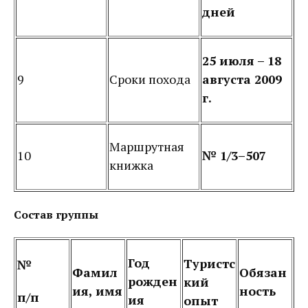
дней
25 июля – 18
9
Сроки похода
августа 2009
г.
Маршрутная
10
№ 1/3–507
книжка
Состав группы
Год
Туристс
№
Фамил
Обязан
рожден
кий
ия, имя
ность
п/п
ия
опыт