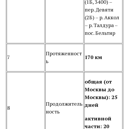
(1Б, 3400) –
пер. Девяти
(2Б) – р. Аккол
– р. Талдура –
пос. Бельтир
Протяженност
7
170 км
ь
общая (от
Москвы до
Москвы): 25
Продолжитель
дней
8
ность
активной
части: 20