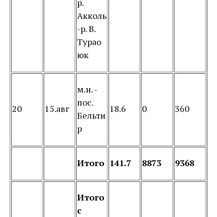
р.
Акколь
-р. В.
Турао
юк
м.н. -
пос.
20
15.авг
18.6
0
360
Бельти
р
Итого
141.7
8873
9368
Итого
с