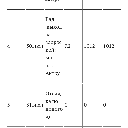
Рад
.выход
за
заброс
4
30.июл
7.2
1012
1012
кой:
м.н -
а.л.
Актру
Отсид
ка по
5
31.июл
0
0
0
непого
де