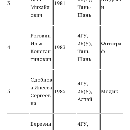
3
1981
Михайл
Тянь-
н
ович
Шань
Роговин
4ГУ,
Илья
2Б(У),
Фотогра
4
1983
Констан
Тянь-
ф
тинович
Шань
Сдобнов
4ГУ,
а Инесса
5
1985
2Б(У),
Медик
Сергеев
Алтай
на
Березин
4ГУ,