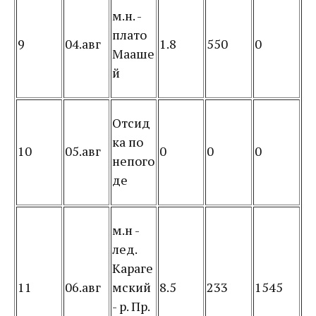
м.н. -
плато
9
04.авг
1.8
550
0
Мааше
й
Отсид
ка по
10
05.авг
0
0
0
непого
де
м.н -
лед.
Караге
11
06.авг
мский
8.5
233
1545
- р. Пр.