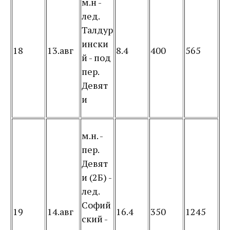
м.н -
лед.
Талдур
ински
18
13.авг
8.4
400
565
й - под
пер.
Девят
и
м.н. -
пер.
Девят
и (2Б) -
лед.
Софий
19
14.авг
16.4
350
1245
ский -