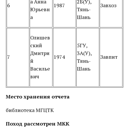
а Анна
2Б(У),
6
1987
Завхоз
Юрьевн
Тянь-
а
Шань
Олишев
ский
5ГУ,
Дмитри
3А(У),
7
1974
Завпит
й
Тянь-
Василье
Шань
вич
Место хранения отчета
библиотека МГЦТК
Поход рассмотрен МКК