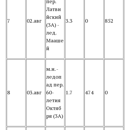
пер.
Латви
йский
7
02.авг
3.3
0
852
(3А) -
лед.
Мааше
й
м.н. -
ледоп
ад пер.
8
03.авг
60-
1.7
474
0
летия
Октяб
ря (3А)