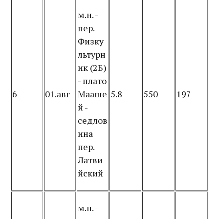
м.н. -
пер.
Физку
льтурн
ик (2Б)
- плато
6
01.авг
Мааше
5.8
550
197
й -
седлов
ина
пер.
Латви
йский
м.н. -