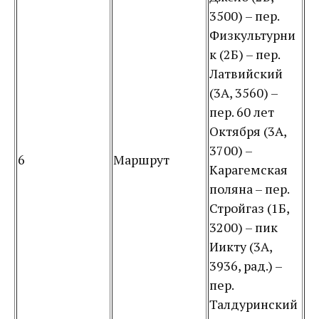
3500) – пер.
Физкультурни
к (2Б) – пер.
Латвийский
(3А, 3560) –
пер. 60 лет
Октября (3А,
3700) –
6
Маршрут
Карагемская
поляна – пер.
Стройгаз (1Б,
3200) – пик
Иикту (3А,
3936, рад.) –
пер.
Талдуринский