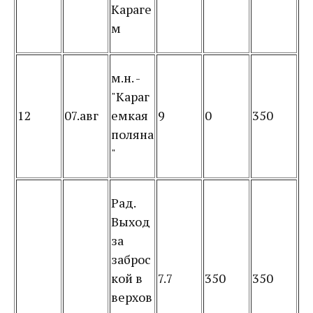
Караге
м
м.н. -
"Караг
12
07.авг
емкая
9
0
350
поляна
"
Рад.
Выход
за
заброс
кой в
7.7
350
350
верхов