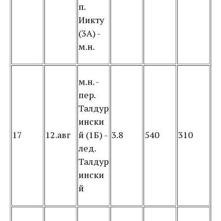
п.
Иикту
(3А) -
м.н.
м.н. -
пер.
Талдур
ински
17
12.авг
й (1Б) -
3.8
540
310
лед.
Талдур
ински
й