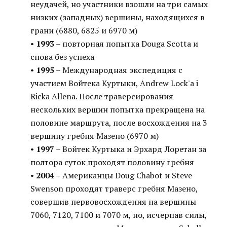
неудачей, но участники взошли на три самых
низких (западных) вершины, находящихся в
грани (6880, 6825 и 6970 м)
•
1993
– повторная попытка Douga Scotta и
снова без успеха
•
1995
– Международная экспедиция с
участием Войтека Куртыки, Andrew Lock'a i
Ricka Allena. После траверсирования
нескольких вершин попытка прекращена на
половине маршрута, после восхождения на 3
вершину гребня Мазено (6970 м)
•
1997
– Войтек Куртыка и Эрхард Лоретан за
полтора суток проходят половину гребня
•
2004
– Американцы Doug Chabot и Steve
Swenson проходят траверс гребня Мазено,
совершив первовосхождения на вершины
7060, 7120, 7100 и 7070 м, но, исчерпав силы,