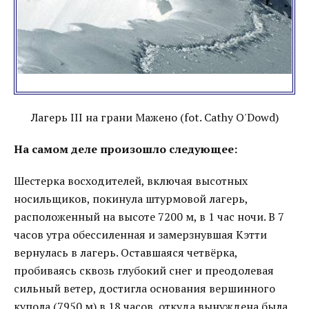
Лагерь III на грани Мажено (fot. Cathy O'Dowd)
На самом деле произошло следующее:
Шестерка восходителей, включая высотных
носильщиков, покинула штурмовой лагерь,
расположенный на высоте 7200 м, в 1 час ночи. В 7
часов утра обессиленная и замерзнувшая Кэтти
вернулась в лагерь. Оставшаяся четвёрка,
пробиваясь сквозь глубокий снег и преодолевая
сильный ветер, достигла основания вершинного
купола (7950 м) в 18 часов, откуда вынуждена была