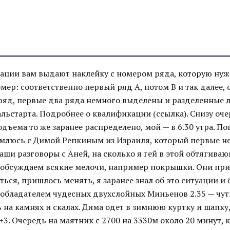
ации вам выдают наклейку с номером ряда, которую ну
мер: соответственно первый ряд А, потом В и так далее, с
 ряд, первые два ряда немного выделены и разделенные 
льстарта. Подробнее о квалификации (ссылка). Снизу оче
одъема то же заранее распределено, мой — в 6.30 утра. П
омлюсь с Димой Репкиным из Израиля, который первые н
аши разговоры с Аней, на сколько я гей в этой обтягива
 обсуждаем всякие мелочи, например покрышки. Они при
ться, пришлось менять, я заранее знал об это ситуации и
 обладателем чудесных двухслойных Миньенов 2.35 — чуть
 на камнях и скалах. Дима одет в зимнюю куртку и шапку, 
 +3. Очередь на маятник с 2700 на 3330м около 20 минут,