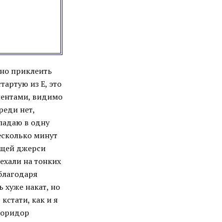
жно приклеить
тартую из Е, это
лентами, видимо
реди нет,
опадаю в одну
есколько минут
ющей джерси
ехали на тонких
 благодаря
 хуже накат, но
кстати, как и я
 коридор