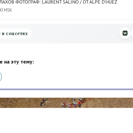
ЛАХОВ ФОТОГРАФ: LAURENT SALINO / OT ALPE D’HUEZ
00 MSK
с в соцсетях
 на эту тему: