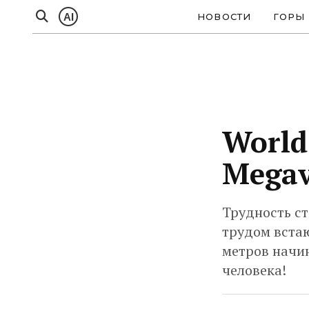
AI
НОВОСТИ
ГОРЫ
World
Megav
Трудность ст
трудом встаю
метров начин
человека!