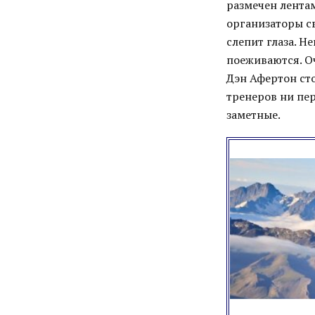
размечен лентам
организаторы с
слепит глаза. Н
поеживаются. Оч
Дэн Афертон сто
тренеров ни пер
заметные.