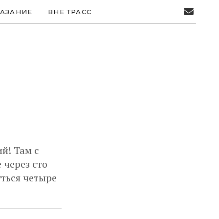
АЗАНИЕ
ВНЕ ТРАСС
ий! Там с
 через сто
уться четыре