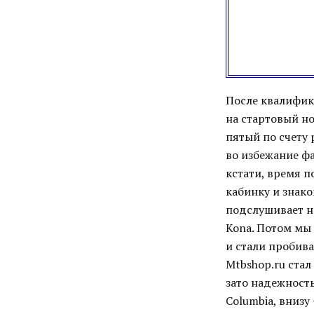
После квалифик
на стартовый но
пятый по счету
во избежание фа
кстати, время п
кабинку и знак
подслушивает н
Kona. Потом мы
и стали пробива
Mtbshop.ru стал
зато надежность
Columbia, внизу