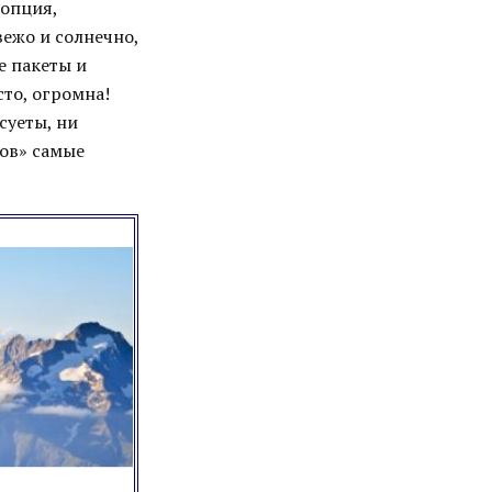
 опция,
ежо и солнечно,
е пакеты и
сто, огромна!
суеты, ни
нов» самые