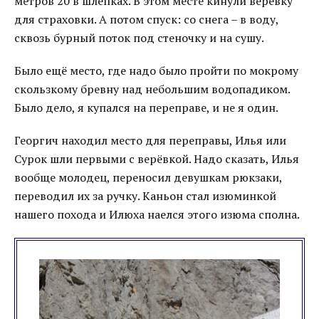
метров 20 в шлёпках. В этом месте кинули верёвку
для страховки. А потом спуск: со снега – в воду,
сквозь бурный поток под стеночку и на сушу.
Было ещё место, где надо было пройти по мокрому
скользкому бревну над небольшим водопадиком.
Было дело, я купался на переправе, и не я один.
Георгич находил место для переправы, Илья или
Сурок шли первыми с верёвкой. Надо сказать, Илья
вообще молодец, переносил девушкам рюкзаки,
переводил их за ручку. Каньон стал изюминкой
нашего похода и Илюха наелся этого изюма сполна.