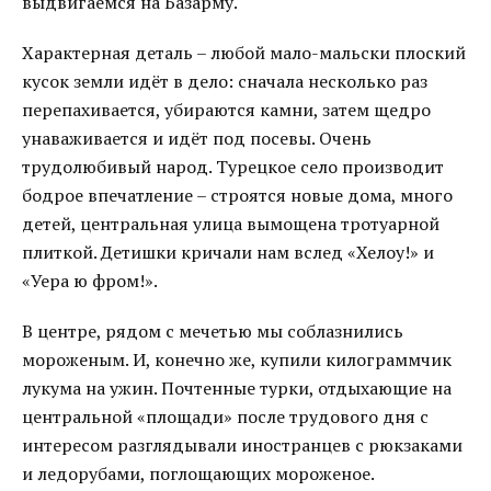
выдвигаемся на Базарму.
Характерная деталь – любой мало-мальски плоский
кусок земли идёт в дело: сначала несколько раз
перепахивается, убираются камни, затем щедро
унаваживается и идёт под посевы. Очень
трудолюбивый народ. Турецкое село производит
бодрое впечатление – строятся новые дома, много
детей, центральная улица вымощена тротуарной
плиткой. Детишки кричали нам вслед «Хелоу!» и
«Уера ю фром!».
В центре, рядом с мечетью мы соблазнились
мороженым. И, конечно же, купили килограммчик
лукума на ужин. Почтенные турки, отдыхающие на
центральной «площади» после трудового дня с
интересом разглядывали иностранцев с рюкзаками
и ледорубами, поглощающих мороженое.