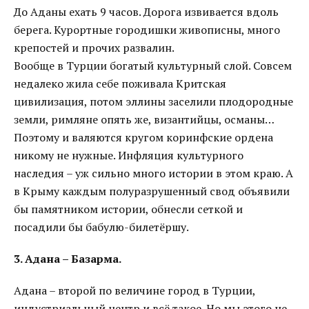
До Аданы ехать 9 часов. Дорога извивается вдоль
берега. Курортные городишки живописны, много
крепостей и прочих развалин.
Вообще в Турции богатый культурный слой. Совсем
недалеко жила себе поживала Критская
цивилизация, потом эллины заселили плодородные
земли, римляне опять же, византийцы, османы…
Поэтому и валяются кругом коринфские ордена
никому не нужные. Инфляция культурного
наследия – уж сильно много истории в этом краю. А
в Крыму каждым полуразрушенный свод объявили
бы памятником истории, обнесли сеткой и
посадили бы бабулю-билетёршу.
3. Адана – Базарма.
Адана – второй по величине город в Турции,
индустриальный центр и всё такое. Но мы этого не