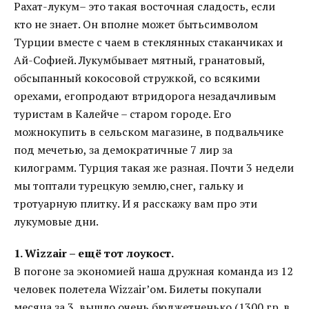
Рахат-лукум– это такая восточная сладость, если
кто не знает. Он вполне может бытьсимволом
Турции вместе с чаем в стеклянных стаканчиках и
Ай-Софией. Лукумбывает мятный, гранатовый,
обсыпанный кокосовой стружкой, со всякими
орехами, егопродают втридорога незадачливым
туристам в Калейче – старом городе. Его
можнокупить в сельском магазине, в подвальчике
под мечетью, за демократичные 7 лир за
килограмм. Турция такая же разная. Почти 3 недели
мы топтали турецкую землю,снег, гальку и
тротуарную плитку. И я расскажу вам про эти
лукумовые дни.
1. Wizzair – ещё тот лоукост.
В погоне за экономией наша дружная команда из 12
человек полетела Wizzair’ом. Билеты покупали
месяца за 3, вышло очень бюджетненько (1300 гр. в