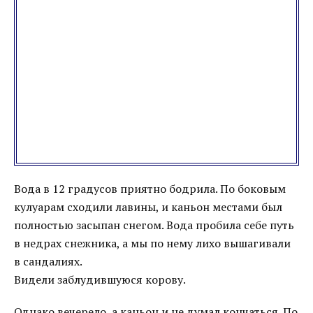
Вода в 12 градусов приятно бодрила. По боковым
кулуарам сходили лавины, и каньон местами был
полностью засыпан снегом. Вода пробила себе путь
в недрах снежника, а мы по нему лихо вышагивали
в сандалиях.
Видели заблудившуюся корову.
Однако вечерело, а каньон и не думал кончаться. По