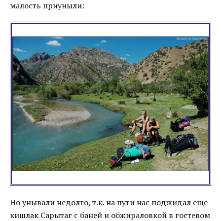
малость приуныли:
Но унывали недолго, т.к. на пути нас поджидал еще
кишлак Сарытаг с баней и обжираловкой в гостевом