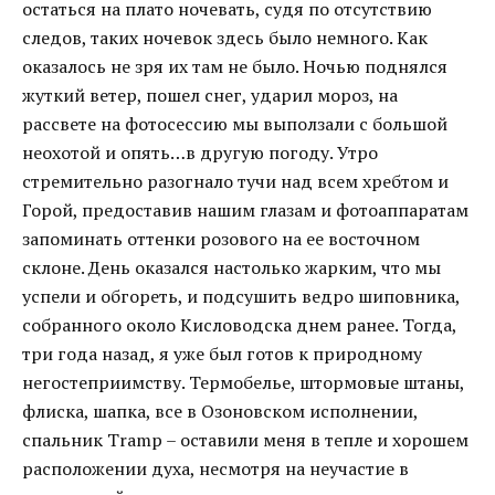
остаться на плато ночевать, судя по отсутствию
следов, таких ночевок здесь было немного. Как
оказалось не зря их там не было. Ночью поднялся
жуткий ветер, пошел снег, ударил мороз, на
рассвете на фотосессию мы выползали с большой
неохотой и опять…в другую погоду. Утро
стремительно разогнало тучи над всем хребтом и
Горой, предоставив нашим глазам и фотоаппаратам
запоминать оттенки розового на ее восточном
склоне. День оказался настолько жарким, что мы
успели и обгореть, и подсушить ведро шиповника,
собранного около Кисловодска днем ранее. Тогда,
три года назад, я уже был готов к природному
негостеприимству. Термобелье, штормовые штаны,
флиска, шапка, все в Озоновском исполнении,
спальник Tramp – оставили меня в тепле и хорошем
расположении духа, несмотря на неучастие в