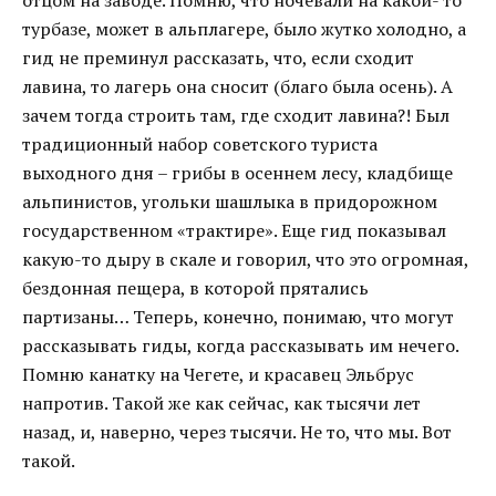
отцом на заводе. Помню, что ночевали на какой- то
турбазе, может в альплагере, было жутко холодно, а
гид не преминул рассказать, что, если сходит
лавина, то лагерь она сносит (благо была осень). А
зачем тогда строить там, где сходит лавина?! Был
традиционный набор советского туриста
выходного дня – грибы в осеннем лесу, кладбище
альпинистов, угольки шашлыка в придорожном
государственном «трактире». Еще гид показывал
какую-то дыру в скале и говорил, что это огромная,
бездонная пещера, в которой прятались
партизаны… Теперь, конечно, понимаю, что могут
рассказывать гиды, когда рассказывать им нечего.
Помню канатку на Чегете, и красавец Эльбрус
напротив. Такой же как сейчас, как тысячи лет
назад, и, наверно, через тысячи. Не то, что мы. Вот
такой.