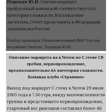
Порохня Ю.И.
Считаю маршрут
пройденный командой соответствует 6А
категории сложности. Восхождение
засчитать. Отчёт представить в Федерацию
Альпинизма России.
Разбор проводил Уполномоченный ФАР России
по району Уллутау: Порохня Ю.И.
Описание маршрута на в.Чегем по С стене СВ
гребня, первопрохождение,
предположительно 6А категория сложности.
Команда клуба «Странник»
Выход под маршрут С стену в.Чегем 29 июля
2005 года в 7.30 утра, ввиду малочисленности
группы и предстоящего первопрохождения,
стартовый вес рюкзаков составлял более 40