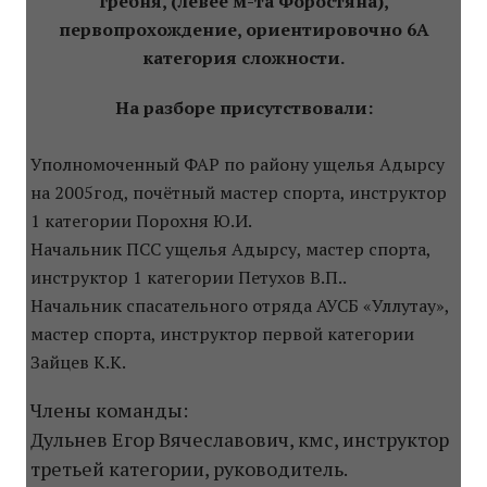
гребня, (левее м-та Форостяна),
первопрохождение, ориентировочно 6А
категория сложности.
На разборе присутствовали:
Уполномоченный ФАР по району ущелья Адырсу
на 2005год, почётный мастер спорта, инструктор
1 категории Порохня Ю.И.
Начальник ПСС ущелья Адырсу, мастер спорта,
инструктор 1 категории Петухов В.П..
Начальник спасательного отряда АУСБ «Уллутау»,
мастер спорта, инструктор первой категории
Зайцев К.К.
Члены команды:
Дульнев Егор Вячеславович, кмс, инструктор
третьей категории, руководитель.