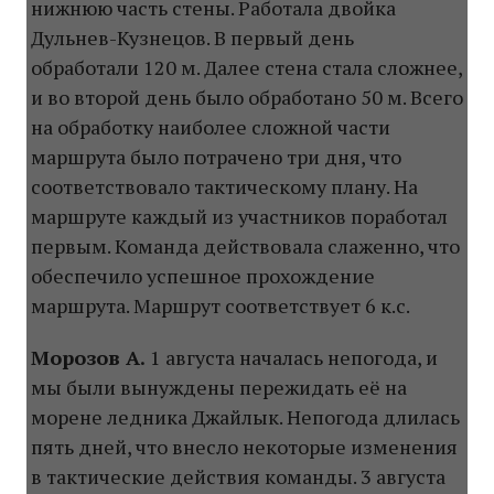
нижнюю часть стены. Работала двойка
Дульнев-Кузнецов. В первый день
обработали 120 м. Далее стена стала сложнее,
и во второй день было обработано 50 м. Всего
на обработку наиболее сложной части
маршрута было потрачено три дня, что
соответствовало тактическому плану. На
маршруте каждый из участников поработал
первым. Команда действовала слаженно, что
обеспечило успешное прохождение
маршрута. Маршрут соответствует 6 к.с.
Морозов А.
1 августа началась непогода, и
мы были вынуждены пережидать её на
морене ледника Джайлык. Непогода длилась
пять дней, что внесло некоторые изменения
в тактические действия команды. 3 августа