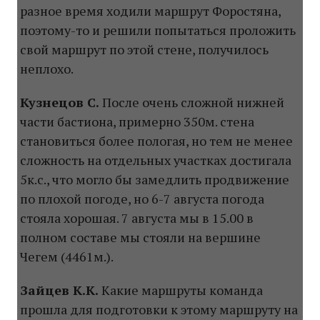
разное время ходили маршрут Форостяна,
поэтому-то и решили попытаться проложить
свой маршрут по этой стене, получилось
неплохо.
Кузнецов С.
После очень сложной нижней
части бастиона, примерно 350м. стена
становиться более пологая, но тем не менее
сложность на отдельных участках достигала
5к.с., что могло бы замедлить продвижение
по плохой погоде, но 6-7 августа погода
стояла хорошая. 7 августа мы в 15.00 в
полном составе мы стояли на вершине
Чегем (4461м.).
Зайцев К.К.
Какие маршруты команда
прошла для подготовки к этому маршруту на