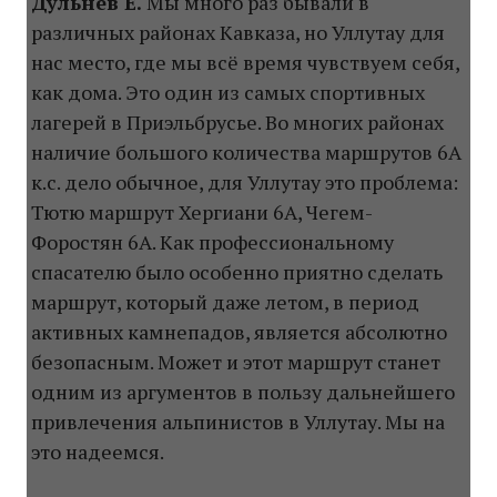
Дульнев Е.
Мы много раз бывали в
различных районах Кавказа, но Уллутау для
нас место, где мы всё время чувствуем себя,
как дома. Это один из самых спортивных
лагерей в Приэльбрусье. Во многих районах
наличие большого количества маршрутов 6А
к.с. дело обычное, для Уллутау это проблема:
Тютю маршрут Хергиани 6А, Чегем-
Форостян 6А. Как профессиональному
спасателю было особенно приятно сделать
маршрут, который даже летом, в период
активных камнепадов, является абсолютно
безопасным. Может и этот маршрут станет
одним из аргументов в пользу дальнейшего
привлечения альпинистов в Уллутау. Мы на
это надеемся.