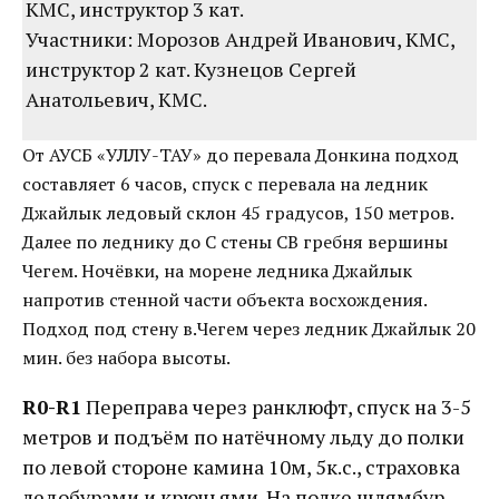
КМС, инструктор 3 кат.
Участники: Морозов Андрей Иванович, КМС,
инструктор 2 кат. Кузнецов Сергей
Анатольевич, КМС.
От АУСБ «УЛЛУ-ТАУ» до перевала Донкина подход
составляет 6 часов, спуск с перевала на ледник
Джайлык ледовый склон 45 градусов, 150 метров.
Далее по леднику до С стены СВ гребня вершины
Чегем. Ночёвки, на морене ледника Джайлык
напротив стенной части объекта восхождения.
Подход под стену в.Чегем через ледник Джайлык 20
мин. без набора высоты.
R0-R1
Переправа через ранклюфт, спуск на 3-5
метров и подъём по натёчному льду до полки
по левой стороне камина 10м, 5к.с., страховка
ледобурами и крючьями. На полке шлямбур.