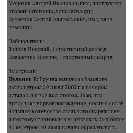
Морозов Андрей Иванович, кмс, инструктор
второй категории, член команды
Кузнецов Сергей Анатольевич, кмс, член
команды.
Наблюдатели:
Зайцев Николай, 1 спортивный разряд
Коваленко Максим, 1спортивный разряд
Выступали:
Дульнев Е:
Группа вышла из базового
лагеря утром 29 июля 2005 г и вечером
встала в лагере под стеной. Зная, что
предстоит первопрохождение, несли с собой
большое количество скального снаряжения,
и поэтому стартовый вес рюкзаков был более
40 кг. Утром 30 июля начали обрабатывать