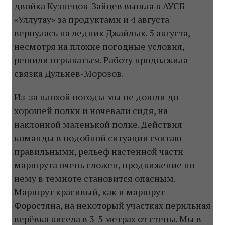
двойка Кузнецов-Зайцев вышла в АУСБ
«Уллутау» за продуктами и 4 августа
вернулась на ледник Джайлык. 5 августа,
несмотря на плохие погодные условия,
решили отрываться. Работу продолжила
связка Дульнев-Морозов.
Из-за плохой погоды мы не дошли до
хорошей полки и ночевали сидя, на
наклонной маленькой полке. Действия
команды в подобной ситуации считаю
правильными, рельеф настенной части
маршрута очень сложен, продвижение по
нему в темноте становится опасным.
Маршрут красивый, как и маршрут
Форостяна, на некоторый участках перильная
верёвка висела в 3-5 метрах от стены. Мы в