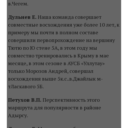
в.Чегем.
Дульнев Е.
Наша команда совершает
совместные восхождения уже более 10 лет, к
примеру мы почти в полном составе
совершили первопрохождение на вершину
Тютю по Ю стене 5А, в этом году мы
совместно тренировались в Крыму в мае
месяце, в этом сезоне в АУСБ «Уллутау»
только Морозов Андрей, совершал
восхождения выше 5к.с..в.Джайлык м-
тЛаскавого 5Б.
Петухов В.П.
Перспективность этого
маршрута для популярности в районе
Адырсу.