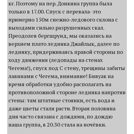
кг. Поэтому на пер. Донкина группа была
только в 17.00. Спуск с перевала- это
примерно 150м снежно-ледового склона с
выходами сильно разрушенных скал.
Преодолев бергшрунд, мы оказались на
верхнем плато ледника Джайлык, далее по
леднику, придерживаясь правой стороны по
ходу движения (ледопады на стенах
Чегема!), спуск под С стену, трещины забиты
лавинами с Чегема, внимание! Бивуак на
время обработки удобно располагать на
противоположной стороне ледника напротив
стены: там штатные стоянки, есть вода и
даже цветы стали расти. Вторая половина
дня часто связана с дождями, по дождю
наша группа, в 20.30 стала на ночёвки.