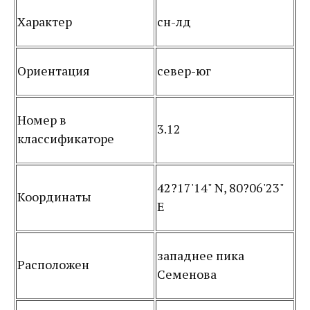
Характер
сн-лд
Ориентация
север-юг
Номер в
3.12
классификаторе
42?17'14" N, 80?06'23"
Координаты
E
западнее пика
Расположен
Семенова