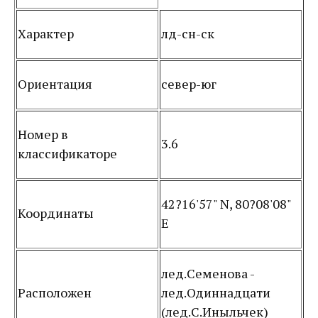
Характер
лд-сн-ск
Ориентация
север-юг
Номер в
3.6
классификаторе
42?16'57" N, 80?08'08"
Координаты
E
лед.Семенова -
Расположен
лед.Одиннадцати
(лед.С.Иныльчек)