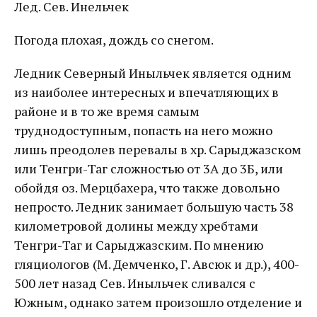
Лед. Сев. Инельчек
Погода плохая, дождь со снегом.
Ледник Северный Иныльчек является одним
из наиболее интересных и впечатляющих в
районе и в то же время самым
труднодоступным, попасть на него можно
лишь преодолев перевалы в хр. Сарыджазском
или Тенгри-Таг сложностью от 3А до 3Б, или
обойдя оз. Мерцбахера, что также довольно
непросто. Ледник занимает большую часть 38
километровой долины между хребтами
Тенгри-Таг и Сарыджазским. По мнению
гляциологов (М. Демченко, Г. Авсюк и др.), 400-
500 лет назад Сев. Иныльчек сливался с
Южным, однако затем произошло отделение и