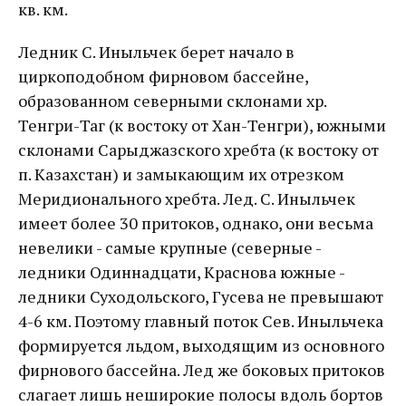
кв. км.
Ледник С. Иныльчек берет начало в
циркоподобном фирновом бассейне,
образованном северными склонами хр.
Тенгри-Таг (к востоку от Хан-Тенгри), южными
склонами Сарыджазского хребта (к востоку от
п. Казахстан) и замыкающим их отрезком
Меридионального хребта. Лед. С. Иныльчек
имеет более 30 притоков, однако, они весьма
невелики - самые крупные (северные -
ледники Одиннадцати, Краснова южные -
ледники Суходольского, Гусева не превышают
4-6 км. Поэтому главный поток Сев. Иныльчека
формируется льдом, выходящим из основного
фирнового бассейна. Лед же боковых притоков
слагает лишь неширокие полосы вдоль бортов