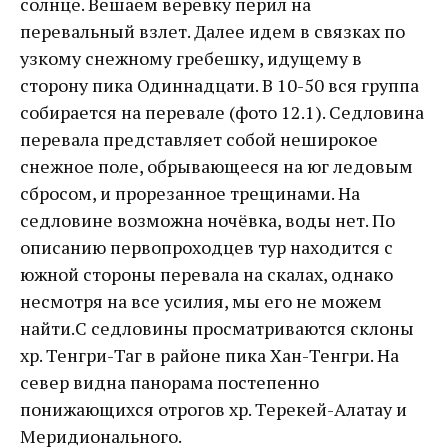
солнце. Вешаем веревку перил на
перевальный взлет. Далее идем в связках по
узкому снежному гребешку, идущему в
сторону пика Одиннадцати. В 10-50 вся группа
собирается на перевале (фото 12.1). Седловина
перевала представляет собой неширокое
снежное поле, обрывающееся на юг ледовым
сбросом, и прорезанное трещинами. На
седловине возможна ночёвка, воды нет. По
описанию первопроходцев тур находится с
южной стороны перевала на скалах, однако
несмотря на все усилия, мы его не можем
найти.С седловины просматриваются склоны
хр. Тенгри-Таг в районе пика Хан-Тенг­ри. На
север видна панорама постепенно
понижающихся отрогов хр. Терекей-Алатау и
Меридионального.