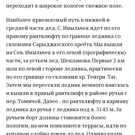
переходит в широкое пологое снежное поле.
Наиболее приемлемый путь в нижней и
средней части дед. С. Иныльчек идет по его
правому рантклюфту по границе ледника со
склонами Сарыджазского хребта. Мы вышли
на Сев. Иныльчек в его левой (орографически)
части, за устьем лед. Шекланова. Первые 2 км
шли по левой стороне ледника, практически
по его границе со склонами хр. Тенгри-Таг.
Затем мы пересекли ледник немного наискось
и вышли в правый рантклюфт в районе ручья с
пер. Томичей. Далее - по рантклюфту и карману
ледника до ручья с ледника под в. 5145 м. За
ручьем борт долины становится более
пологим, на нем появляются террасы, идти по
которым удобно почти до лед. Одиннадцати.