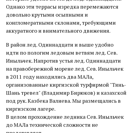
Однако эти террасы изредка перемежаются
довольно крутыми осыпными и
конгломератными склонами, требующими
аккуратного и внимательного движения.
В район лед. Одиннадцати и выше удобно
идти по пологим ледовым ветвям лед. Сев.
Иныльчек. Напротив устья лед. Одиннадцати
на правобережной морене лед. Сев. Иныльчек
в 2011 году находились два МАЛа,
организованные киргизской турфирмой "Тянь-
Шань тревел" (Владимир Бирюков) и казахской
под рук. Казбека Валиева. Мы размещались в
киргизском лагере.
В целом прохождение ледника Сев. Иныльчек
до МАЛа технической сложности не
представляет.