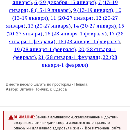
января)
,
6 (29 декабря-13 января)
,
7 (13-19
января)
,
8 (13-19 января)
,
9 (13-19 января)
,
10
(13-19 января)
,
11 (20-27 января)
,
12 (20-27
января)
,
13 (20-27 января)
,
14 (20-27 января)
,
15
(20-27 января)
,
16 (28 января-1 февраля)
,
17 (28
января-1 февраля)
,
18 (28 января-1 февраля)
,
19 (28 января-1 февраля)
,
20 (28 января-1
февраля)
,
21 (28 января-1 февраля)
,
22 (28
января-1 февраля)
Вместе весело шагать по просторам - Непала
Автор:
Виталий Томчик, г. Одесса
ВНИМАНИЕ:
Занятия альпинизмом, скалолазанием и другими
экстремальными видами спорта являются потенциально
опасными для вашего здоровья и жизни. Все материалы сайта