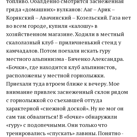
топливо. Обалденно смотрится заснеженная
гряда «домашних» вулканов: Ааг – Арик –
Корякский – Авачинский – Козельский. Газа нет
во всем городе, купили «калошу» в
хозяйственном магазине. Ходили в местный
скалолазный клуб – приличненький стенд у
камчадалов. Потом поехали искать гуру
местного альпинизма - Биченко Александра.
«Бочки», где находится клуб альпинистов,
расположены у местной горнолыжки.
Приехали туда втроем ближе к вечеру. Мое
внимание привлек заснеженный склон рядом
с горнолыжкой со съехавшей оттуда
характерной «снежной доской». Ну не мог он
сам так обвалиться! В «бочке» обнаружили
«гуру» с подопечными. Они только что
тренировались «спускать» лавины. Понятно -