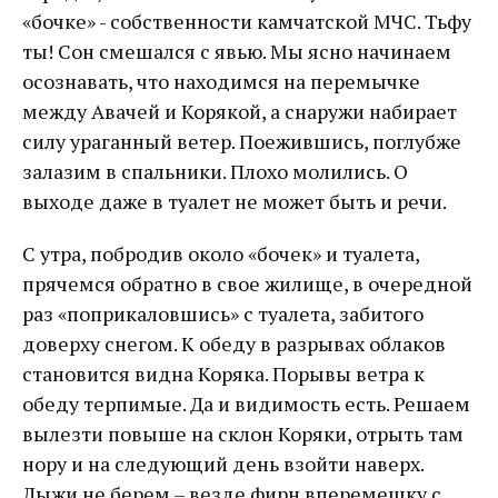
«бочке» - собственности камчатской МЧС. Тьфу
ты! Сон смешался с явью. Мы ясно начинаем
осознавать, что находимся на перемычке
между Авачей и Корякой, а снаружи набирает
силу ураганный ветер. Поежившись, поглубже
залазим в спальники. Плохо молились. О
выходе даже в туалет не может быть и речи.
С утра, побродив около «бочек» и туалета,
прячемся обратно в свое жилище, в очередной
раз «поприкаловшись» с туалета, забитого
доверху снегом. К обеду в разрывах облаков
становится видна Коряка. Порывы ветра к
обеду терпимые. Да и видимость есть. Решаем
вылезти повыше на склон Коряки, отрыть там
нору и на следующий день взойти наверх.
Лыжи не берем – везде фирн вперемешку с