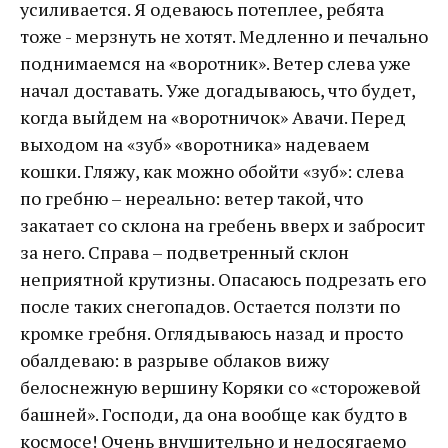
усиливается. Я одеваюсь потеплее, ребята
тоже - мерзнуть не хотят. Медленно и печально
поднимаемся на «воротник». Ветер слева уже
начал доставать. Уже догадываюсь, что будет,
когда выйдем на «воротничок» Авачи. Перед
выходом на «зуб» «воротника» надеваем
кошки. Гляжу, как можно обойти «зуб»: слева
по гребню – нереально: ветер такой, что
закатает со склона на гребень вверх и забросит
за него. Справа – подветренный склон
неприятной крутизны. Опасаюсь подрезать его
после таких снегопадов. Остается ползти по
кромке гребня. Оглядываюсь назад и просто
обалдеваю: в разрыве облаков вижу
белоснежную вершину Коряки со «сторожевой
башней». Господи, да она вообще как будто в
космосе! Очень внушительно и недосягаемо