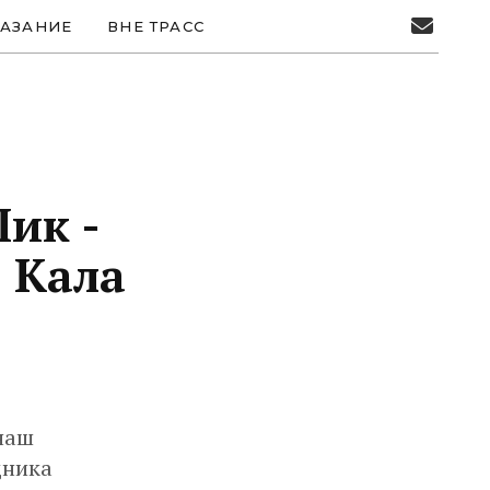
АЗАНИЕ
ВНЕ ТРАСС
Пик -
, Кала
 наш
дника