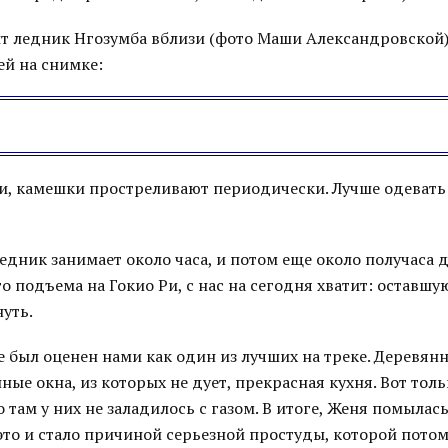
ит ледник Нгозумба вблизи (фото Маши Александровской)
ей на снимке:
ти, камешки простреливают периодически. Лучше одевать 
едник занимает около часа, и потом еще около получаса д
о подъема на Гокио Ри, с нас на сегодня хватит: оставш
уть.
 был оценен нами как один из лучших на треке. Деревянн
ные окна, из которых не дует, прекрасная кухня. Вот тол
о там у них не заладилось с газом. В итоге, Женя помыла
это и стало причиной серьезной простуды, которой пото