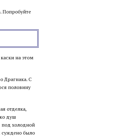
. Попробуйте
каски на этом
о Драгнака. С
уюся половину
ая отделка,
ько душ
сь под холодной
м суждено было