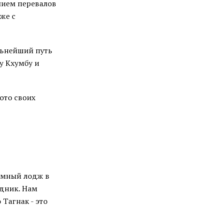
нием перевалов
же с
альнейший путь
у Кхумбу и
ото своих
еимный лодж в
едник. Нам
Тагнак - это