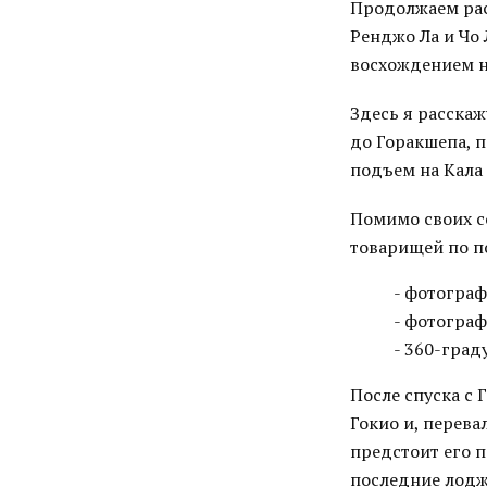
Продолжаем рас
Ренджо Ла и Чо 
восхождением н
Здесь я расскаж
до Горакшепа, п
подъем на Кала 
Помимо своих со
товарищей по по
- фотогра
- фотогра
- 360-гра
После спуска с
Гокио и, перева
предстоит его п
последние лоджи