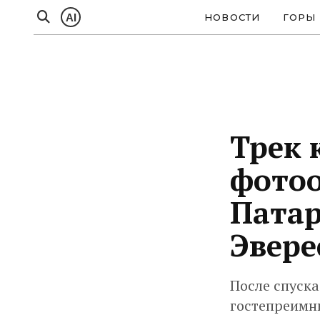
AI
НОВОСТИ
ГОРЫ
Трек 
фотоо
Патар
Эвере
После спуска
гостепреимны