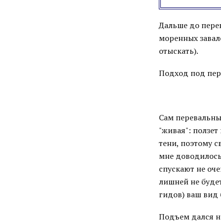
Дальше до перев
моренных завало
отыскать).
Подход под пере
Сам перевальны
"живая": ползет
тени, поэтому с
мне доводилось 
спускают не оче
лишней не будет
гидов) ваш вид
Подъем дался н