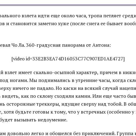
ального взлета идти еще около часа, тропа петляет сред
в и становится заметно хуже (после снега ее бывает воо
вал Чо Ла. 360-градусная панорама от Антона:
[video id=33E2B3EA74D16053C77C907ED1AE4727]
й взлет имеет скально-осыпной характер, причем в нижн
 под ногами. Мы поднимались в утренние часы, когда скл
верху ничего не падало. Но каски на всякий случай нацеп
видеть, как по склону сходили камни. Или еще часто быв
нь осторожные треккеры, идущие сверху над тобой. В об
, хотя будьте готовы к тому, что у встречных (особенно у
 будет вызывать недоумение.
ам довольно легко и обошелся без приключений. Группа н