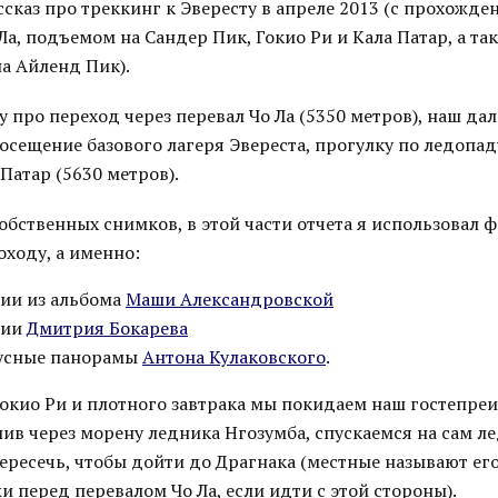
сказ про треккинг к Эвересту в апреле 2013 (с прохожде
Ла, подъемом на Сандер Пик, Гокио Ри и Кала Патар, а так
а Айленд Пик).
у про переход через перевал Чо Ла (5350 метров), наш д
осещение базового лагеря Эвереста, прогулку по ледопад
Патар (5630 метров).
бственных снимков, в этой части отчета я использовал ф
ходу, а именно:
фии из альбома
Маши Александровской
фии
Дмитрия Бокарева
дусные панорамы
Антона Кулаковского
.
 Гокио Ри и плотного завтрака мы покидаем наш гостепр
лив через морену ледника Нгозумба, спускаемся на сам л
ересечь, чтобы дойти до Драгнака (местные называют его 
 перед перевалом Чо Ла, если идти с этой стороны).