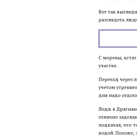
Вот так выгляд
разглядеть люд
С морены, кста
участке.
Переход через л
учетом утреннег
дня надо отдохн
Лодж в Драгнаке
отлично заделан
подкачал, что-т
водой. Похоже, 