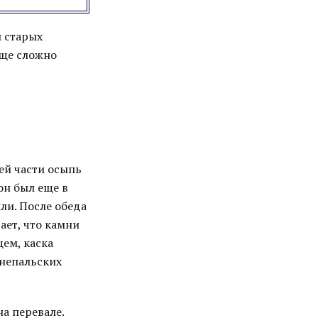
и старых
бще сложно
ей части осыпь
он был еще в
или. После обеда
ает, что камни
щем, каска
 непальских
а перевале.