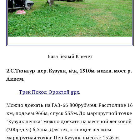
База Белый Кречет
2.С.Тюнгур-пер. Кузуяк, н\к, 1510м-нижн. мост р.
Аккем.
Трек Поход Ороктой.gpx
.
Можно доехать на ГАЗ-66 800руб\чел. Расстояние 16
км, подъем 966м, спуск 533м. До маршрутной точке
"Кузуяк пешка" можно доехать на местной легковой
(300р\чел) 6,5 км. Для тех, кто идет пешком
маршрутная точка: Пер Кузуяк, высота: 1526 м.