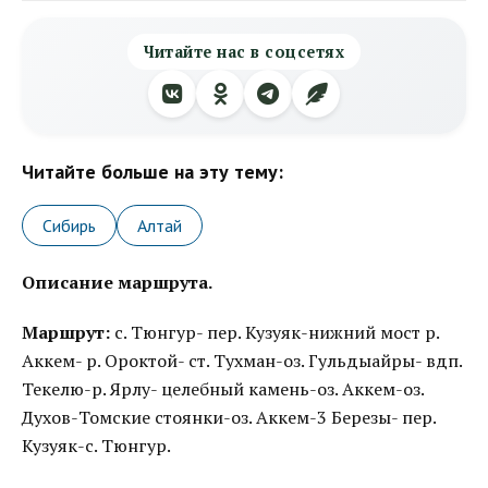
Читайте нас в соцсетях
Читайте больше на эту тему:
Сибирь
Алтай
Описание маршрута.
Маршрут:
c. Тюнгур- пер. Кузуяк-нижний мост р.
Аккем- р. Ороктой- ст. Тухман-оз. Гульдыайры- вдп.
Текелю-р. Ярлу- целебный камень-оз. Аккем-оз.
Духов-Томские стоянки-оз. Аккем-3 Березы- пер.
Кузуяк-с. Тюнгур.