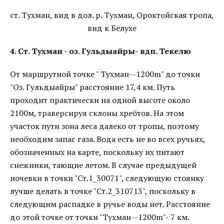
ст. Тухман, вид в дол. р. Тухман, Ороктойская тропа,
вид к Белухе
4. Ст. Тухман - оз. Гульдыайры- вдп. Текелю
От маршрутной точке " Тухман--1200m" до точки
"Оз. Гульдыайры" расстояние 17,4 км. Путь
проходит практически на одной высоте около
2100м, траверсируя склоны хребтов. На этом
участок пути зона леса далеко от тропы, поэтому
необходим запас газа. Вода есть не во всех ручьях,
обозначенных на карте, поскольку их питают
снежники, тающие летом. В случае предыдущей
ночевки в точки "Ст.1_30071", следующую стоянку
лучше делать в точке "Ст.2_310713", поскольку в
следующим распадке в ручье воды нет. Расстояние
до этой точке от точки "Тухман--1200m"- 7 км.