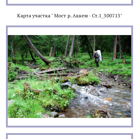
Карта участка " Мост р. Аккем - Ст.1_300713"