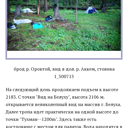
брод р. Ороктой, вид в дол. р. Аккем, стоянка
1_300713
На следующий день продолжаем подъем к высоте
2183. С точки "Вид на Белуху", высота 2106 м.
открывается великолепный вид на массив г. Белуха.
Далее тропа идет практически на одной высоте до
точки "Тухман--1200m". Здесь также есть
костровище с местом для палаток. Вода находится в