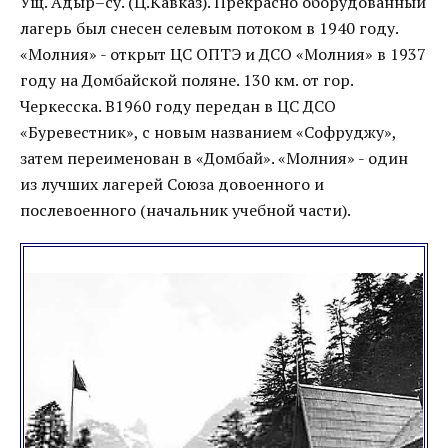
Ущ. Адыр–су. (Ц.Кавказ). Прекрасно оборудованный
лагерь был снесен селевым потоком в 1940 году.
«Молния» - открыт ЦС ОПТЭ и ДСО «Молния» в 1937
году на Домбайской поляне. 130 км. от гор.
Черкесска. В1960 году передан в ЦС ДСО
«Буревестник», с новым названием «Софруджу»,
затем переименован в «Домбай». «Молния» - один
из лучших лагерей Союза довоенного и
послевоенного (начальник учебной части).