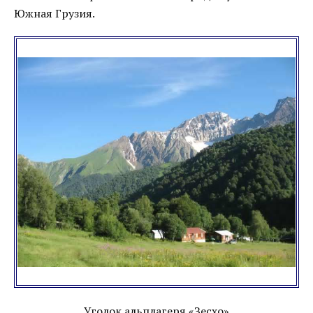
Южная Грузия.
Уголок альплагеря «Зесхо»