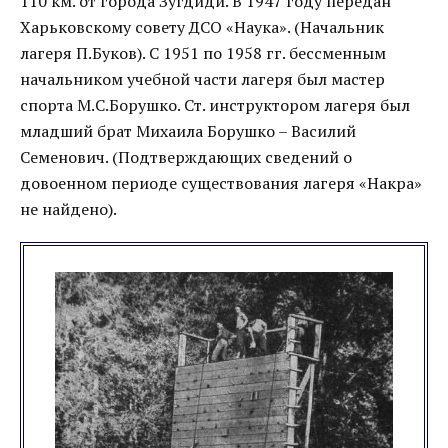
110 км. от города Зугдиди. В 1947 году передан
Харьковскому совету ДСО «Наука». (Начальник
лагеря П.Буков). С 1951 по 1958 гг. бессменным
начальником учебной части лагеря был мастер
спорта М.С.Борушко. Ст. инструктором лагеря был
младший брат Михаила Борушко – Василий
Семенович. (Подтверждающих сведений о
довоенном периоде существования лагеря «Накра»
не найдено).