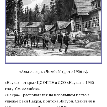
«Альплагерь «Домбай” (фото 1956 г.).
«Наука» - открыт ЦС ОПТЭ и ДСО «Наука» в 1935
году. См. «Алибек».
«Накра» - располагался на небольшом плато в
ущелье реки Накры, притока Ингури. Сванетия в