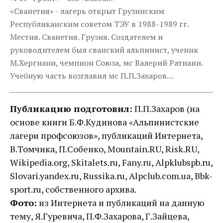
«Сванетия» - лагерь открыт Грузинским
Республиканским советом ТЭУ в 1988-1989 гг.
Местия. Сванетия. Грузия. Создателем и
руководителем был сванский альпинист, ученик
М.Хергиани, чемпион Союза, мс Валерий Ратиани.
Учебную часть возглавил мс П.П.Захаров…
Публикацию подготовил:
П.П.Захаров (на
основе книги Б.Ф.Кудинова «Альпинистские
лагери профсоюзов», публикаций Интернета,
В.Томчика, П.Собенко, Mountain.RU, Risk.RU,
Wikipedia.org, Skitalets.ru, Fany.ru, Alpklubspb.ru,
Slovari.yandex.ru, Russika.ru, Alpclub.com.ua, Bbk-
sport.ru, собственного архива.
Фото:
из Интернета и публикаций на данную
тему, Я.Гуревича, П.Ф.Захарова, Г.Зайцева,