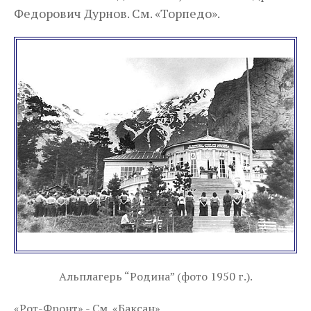
Федорович Дурнов. См. «Торпедо».
Альплагерь “Родина” (фото 1950 г.).
«Рот-Фронт» - См. «Баксан»