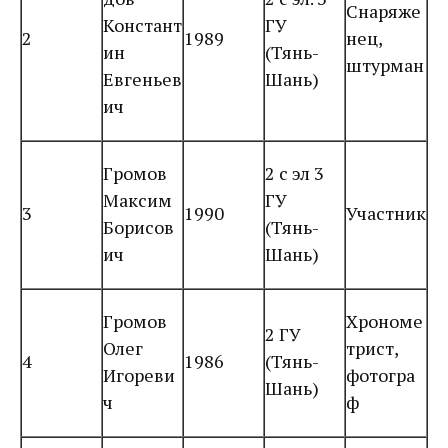
Снаряже
Констант
ГУ
2
1989
нец,
ин
(Тянь-
штурман
Евгеньев
Шань)
ич
Громов
2 с эл 3
Максим
ГУ
3
1990
Участник
Борисов
(Тянь-
ич
Шань)
Громов
Хрономе
2 ГУ
Олег
трист,
4
1986
(Тянь-
Игореви
фотогра
Шань)
ч
ф