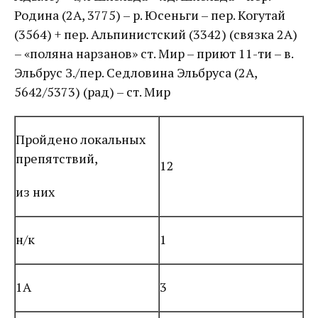
Родина (2А, 3775) – р. Юсеньги – пер. Когутай
(3564) + пер. Альпинистский (3342) (связка 2А)
– «поляна нарзанов» ст. Мир – приют 11-ти – в.
Эльбрус З./пер. Седловина Эльбруса (2А,
5642/5373) (рад) – ст. Мир
Пройдено локальных
препятствий,
12
из них
н/к
1
1А
3