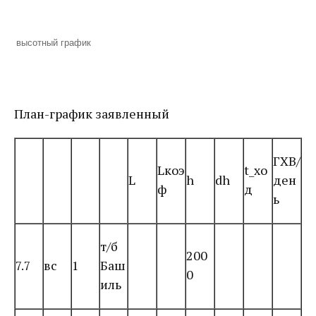
высотный график
План-график заявленный
ГХВ/
Lкоэ
t_хо
L
h
dh
ден
ф
д
ь
т/б
200
7.7
вс
1
Баш
0
иль