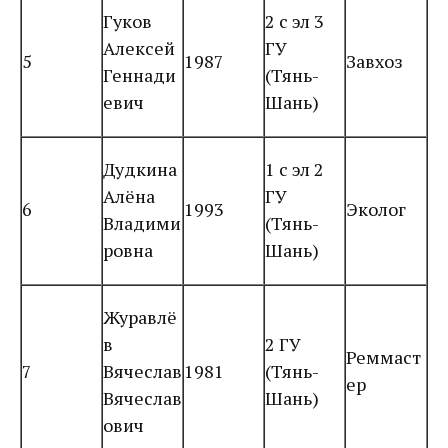
Гуков
2 с эл 3
Алексей
ГУ
5
1987
Завхоз
Геннади
(Тянь-
евич
Шань)
Дудкина
1 с эл 2
Алёна
ГУ
6
1993
Эколог
Владими
(Тянь-
ровна
Шань)
Журавлё
в
2 ГУ
Реммаст
7
Вячеслав
1981
(Тянь-
ер
Вячеслав
Шань)
ович