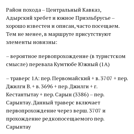
Район похода – Центральный Кавказ,
Адырский хребет и южное Приэльбрусье –
хорошо известен и описан, часто посещаем.
Тем не менее, в маршруте присутствуют
элементы новизны:
– вероятное первопрохождение (в туристском
смысле) перевала Кумтюбе Южный (1А)
– траверс 1А: пер. Первомайский + в. 3707 + пер.
Джилги В. + в. 3696 + пер. Джилги + г.
Кестантытау + пер. Сарын (3386) – пер.
Сарынтау. Данный траверс включает
первопрохождение через верш. 3707 и
прохождение редкопосещаемого пер.
Сарынтау