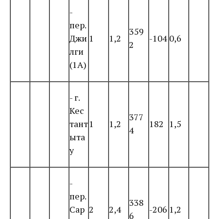
-
пер.
359
Джи
1
1,2
-104
0,6
2
лги
(1А)
- г.
Кес
377
тант
1
1,2
182
1,5
4
ыта
у
-
пер.
338
Сар
2
2,4
-206
1,2
6