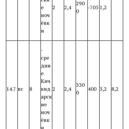
290
е
2
2,4
-705
1,2
0
ноч
ёвк
и
-
сре
дни
е
Кич
330
14.7
вс
8
кид
2
2,4
400
3,2
8,2
0
арск
ие
ноч
ёвк
и