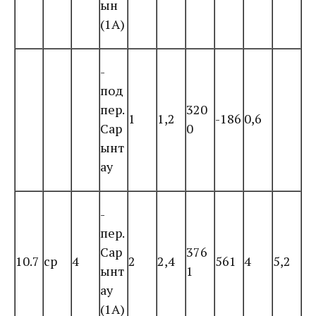
ын
(1А)
-
под
пер.
320
1
1,2
-186
0,6
Сар
0
ынт
ау
-
пер.
Сар
376
10.7
ср
4
2
2,4
561
4
5,2
ынт
1
ау
(1А)