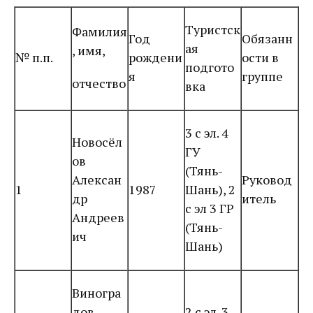
Туристск
Фамилия
Год
Обязанн
ая
, имя,
№ п.п.
рождени
ости в
подгото
я
группе
отчество
вка
3 с эл. 4
Новосёл
ГУ
ов
(Тянь-
Алексан
Руковод
1
1987
Шань), 2
др
итель
с эл 3 ГР
Андреев
(Тянь-
ич
Шань)
Виногра
дов
2 с эл. 3