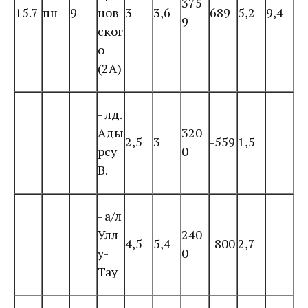
375
15.7
пн
9
нов
3
3,6
689
5,2
9,4
9
ског
о
(2А)
- лд.
Ады
320
2,5
3
-559
1,5
рсу
0
В.
- а/л
Улл
240
4,5
5,4
-800
2,7
у-
0
Тау