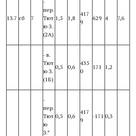
-
пер.
417
13.7
сб
7
Тют
1,5
1,8
629
4
7,6
9
ю З.
(2А)
- в.
Тют
435
0,5
0,6
171
1,2
ю З.
0
(1Б)
-
пер.
417
Тют
0,5
0,6
-171
0,3
9
ю
З.*