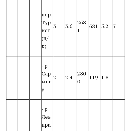
-
пер.
Тур
268
3
3,6
681
5,2
7
ист
1
(н/
к)
- р.
Сар
280
2
2,4
119
1,8
ынс
0
у
- р.
Лев
при