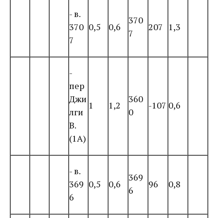
- в.
370
370
0,5
0,6
207
1,3
7
7
-
пер
Джи
360
1
1,2
-107
0,6
лги
0
В.
(1А)
- в.
369
369
0,5
0,6
96
0,8
6
6