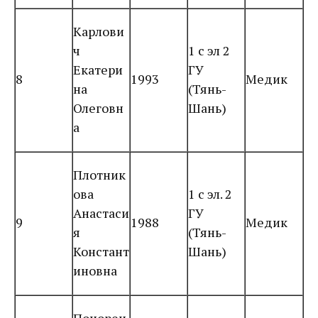
Карлови
ч
1 с эл 2
Екатери
ГУ
8
1993
Медик
на
(Тянь-
Олеговн
Шань)
а
Плотник
ова
1 с эл. 2
Анастаси
ГУ
9
1988
Медик
я
(Тянь-
Констант
Шань)
иновна