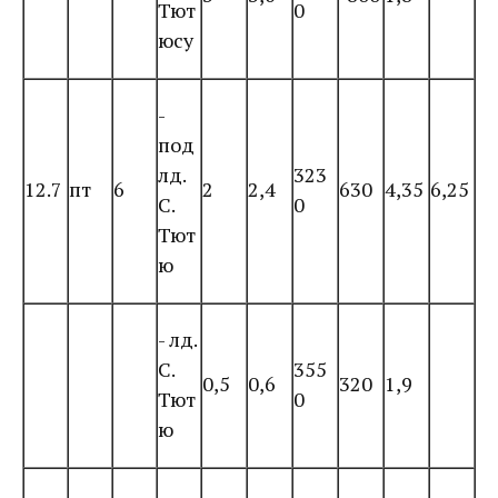
Тют
0
юсу
-
под
лд.
323
12.7
пт
6
2
2,4
630
4,35
6,25
С.
0
Тют
ю
- лд.
С.
355
0,5
0,6
320
1,9
Тют
0
ю