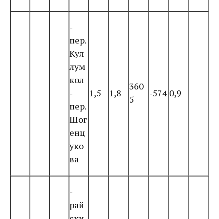
-
пер.
Кул
лум
кол
360
-
1,5
1,8
-574
0,9
5
пер.
Шог
енц
уко
ва
-
рай
ски