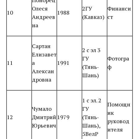
Понорец
Олеся
2ГУ
Финанси
10
1988
Андреев
(Кавказ)
ст
на
Сартан
2 с эл 3
Елизавет
ГУ
Фотогра
11
а
1991
(Тянь-
ф
Алексан
Шань)
дровна
1 с эл. 2
Помощн
Чумало
ГУ
ик
12
Дмитрий
1979
(Тянь-
руковод
Юрьевич
Шань),
ителя
5ВелР