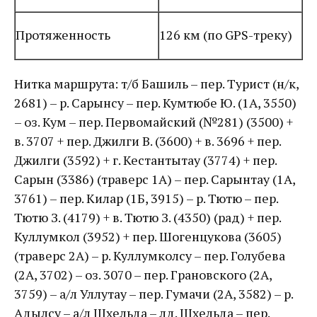
Протяженность
126 км (по GPS-треку)
Нитка маршрута: т/б Башиль – пер. Турист (н/к,
2681) – р. Сарынсу – пер. Кумтюбе Ю. (1А, 3550)
– оз. Кум – пер. Первомайский (№281) (3500) +
в. 3707 + пер. Джилги В. (3600) + в. 3696 + пер.
Джилги (3592) + г. Кестантытау (3774) + пер.
Сарын (3386) (траверс 1А) – пер. Сарынтау (1А,
3761) – пер. Килар (1Б, 3915) – р. Тютю – пер.
Тютю З. (4179) + в. Тютю З. (4350) (рад) + пер.
Куллумкол (3952) + пер. Шогенцукова (3605)
(траверс 2А) – р. Куллумколсу – пер. Голубева
(2А, 3702) – оз. 3070 – пер. Грановского (2А,
3759) – а/л Уллутау – пер. Гумачи (2А, 3582) – р.
Адылсу – а/л Шхельда – лд. Шхельда – пер.