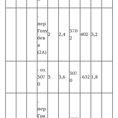
-
пер.
Голу
370
2
2,4
402
3,2
бев
2
а
(2А)
- оз.
307
307
3
3,6
-632
1,8
0
0
-
пер.
Гра