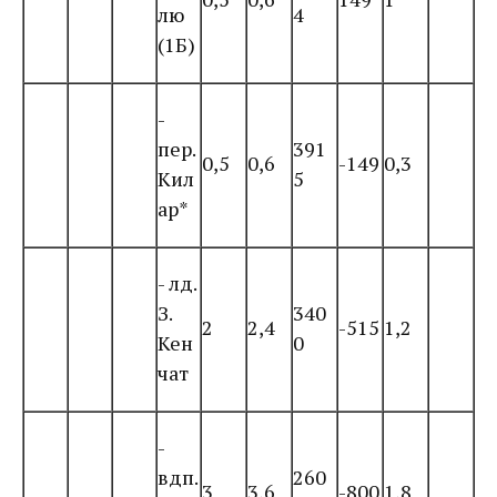
лю
4
(1Б)
-
пер.
391
0,5
0,6
-149
0,3
Кил
5
ар*
- лд.
З.
340
2
2,4
-515
1,2
Кен
0
чат
-
вдп.
260
3
3,6
-800
1,8