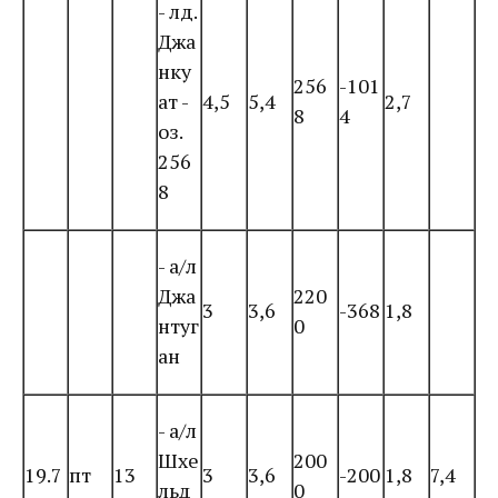
- лд.
Джа
нку
256
-101
ат -
4,5
5,4
2,7
8
4
оз.
256
8
- а/л
Джа
220
3
3,6
-368
1,8
нтуг
0
ан
- а/л
Шхе
200
19.7
пт
13
3
3,6
-200
1,8
7,4
льд
0