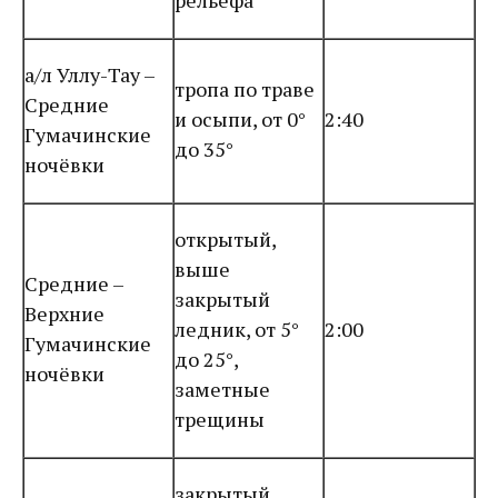
рельефа
а/л Уллу-Тау –
тропа по траве
Средние
и осыпи, от 0°
2:40
Гумачинские
до 35°
ночёвки
открытый,
выше
Средние –
закрытый
Верхние
ледник, от 5°
2:00
Гумачинские
до 25°,
ночёвки
заметные
трещины
закрытый