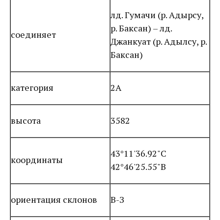
лд. Гумачи (р. Адырсу,
р. Баксан) – лд.
соединяет
Джанкуат (р. Адылсу, р.
Баксан)
категория
2А
высота
3582
43°11'36.92"С
координаты
42°46'25.55"В
ориентация склонов
В-З