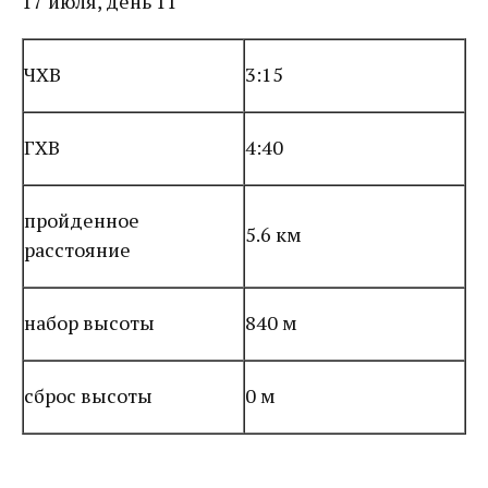
17 июля, день 11
ЧХВ
3:15
ГХВ
4:40
пройденное
5.6 км
расстояние
набор высоты
840 м
сброс высоты
0 м