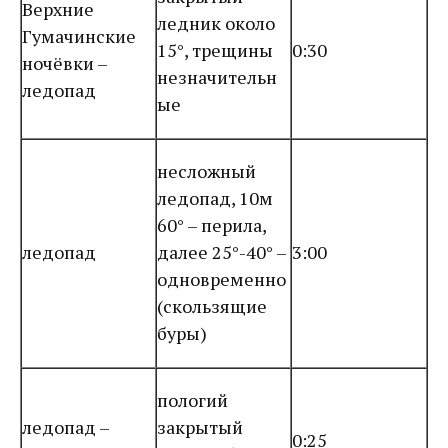
Верхние
ледник около
Гумачинские
15°, трещины
0:30
ночёвки –
незначительн
ледопад
ые
несложный
ледопад, 10м
60° – перила,
ледопад
далее 25°-40° –
3:00
одновременно
(скользящие
буры)
пологий
ледопад –
закрытый
0:25