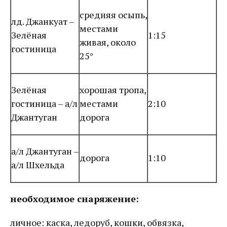
средняя осыпь,
лд. Джанкуат –
местами
Зелёная
1:15
живая, около
гостиница
25°
Зелёная
хорошая тропа,
гостиница – а/л
местами
2:10
Джантуган
дорога
а/л Джантуган –
дорога
1:10
а/л Шхельда
необходимое снаряжение:
личное: каска, ледоруб, кошки, обвязка,