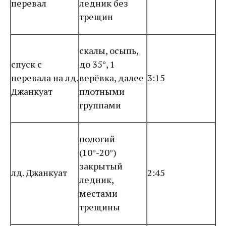
перевал
ледник без
трещин
скалы, осыпь,
спуск с
до 35°, 1
перевала на лд.
верёвка, далее
3:15
Джанкуат
плотными
группами
пологий
(10°-20°)
закрытый
лд. Джанкуат
2:45
ледник,
местами
трещины