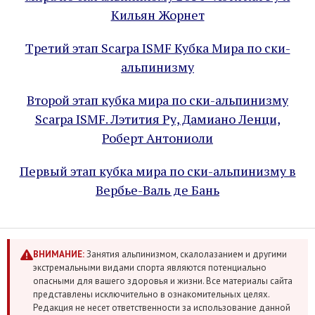
Кильян Жорнет
Tретий этап Scarpa ISMF Кубка Мира по ски-
альпинизму
Второй этап кубка мира по ски-альпинизму
Scarpa ISMF. Лэтития Ру, Дамиано Ленци,
Роберт Антониоли
Первый этап кубка мира по ски-альпинизму в
Вербье-Валь де Бань
ВНИМАНИЕ:
Занятия альпинизмом, скалолазанием и другими
экстремальными видами спорта являются потенциально
опасными для вашего здоровья и жизни. Все материалы сайта
представлены исключительно в ознакомительных целях.
Редакция не несет ответственности за использование данной