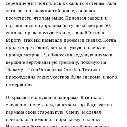
середине дня поднялись к скальным стенам. Галя
осталась на травянистой полке, а я решил
посмотреть, что там выше. Привязал галоши и,
поднявшись по хорошим "катушкам" метров 50,
увидел справа крутую стенку, а в ней "окно в
Европу" (так мы называли проемы в скалах). Когда
пролез через "окно", встал на узкую полочку и,
пройдя метров 15, обнаружил ведущую прямо к
вершине вертикальную трещину, похожую на
"Баламуты" (на Четвертом Столбе). Техника
прохождения таких участков была знакома, и вот я
на вершине.
Открылась волнующая панорама. Возникло
ощущение полета над царством гор. Я достал из
кармана свою старенькую "Смену" и сделал
несколько снимков на обращаемую плёнку.
Интересно было видеть внизу глубокие ущелья,