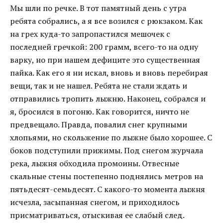
Мы шли по речке. В тот памятный день с утра
ребята собрались, а я все возился с рюкзаком. Как
на грех куда-то запропастился мешочек с
последней гречкой: 200 грамм, всего-то на одну
варку, но при нашем дефиците это существенная
пайка. Как его я ни искал, вновь и вновь перебирая
вещи, так и не нашел. Ребята не стали ждать и
отправились тропить лыжню. Наконец, собрался и
я, бросился в погоню. Как говорится, ничто не
предвещало. Правда, повалил снег крупными
хлопьями, но скольжение по лыжне было хорошее. С
боков подступили прижимы. Под снегом журчала
река, лыжня обходила промоины. Отвесные
скальные стены постепенно поднялись метров на
пятьдесят-семьдесят. С какого-то момента лыжня
исчезла, засыпанная снегом, и приходилось
присматриваться, отыскивая ее слабый след.