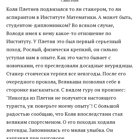
Саша Валл
Коля Плетнев подвизался то ли стажером, то ли
аспирантом в Институте Математики. А может быть,
студентом-дипломником? Во всяком случае,
Володя имел к нему какое-то отношение по
Институту. У Плетня это был первый серьезный
поход. Рослый, физически крепкий, он сильно
уступал нам в опыте. Как это часто бывает с
новичками, его преследовали досадные неурядицы.
Стажер стоически терпел все невзгоды. После его
очередного прокола, Великаша позволил себе в
сторонке высказаться. С видом гуру он произнес:
"Никогда из Плетня не получится настоящего
туриста, уж поверьте моему опыту"! С большой
радостью сообщаю, что Коля впоследствии стал
великим спортсменом. О его походах ходили
легенды. Запомнилась его милая улыбка. Он
картавил при разговоре.