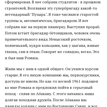
сформировал. В нее собрали студентов - в прошлом
строителей. Возглавил эту супербригаду какой-то
легендарный "Пузырь". Я тоже числился старостой
группы и, автоматически, бригадиром. И вот
собрали нас на первую планерку. Выступил прораб.
Потом встает бригадир бетонщиков, человек очень
примечательного вида. Невысокий росточком,
полненький, кудри кольцами, как у цыгана, живые
глазки, сам в очках. Говорит же солидно, веско. Это
и был наш Ромаха.
Жили мы с ним в одной общаге. Он учился курсом
старше. В его лихую компанию мы, первокурсники,
доступа не имели. Но как-то весной 1961 подошел
ко мне Ромаха и предложил пойти в серьезный
поход - сплав по Абакану. С этого началась наша
долгая походная дружба. После Абакана мы
дважды ходили с ним по Восточному Саяну, и все