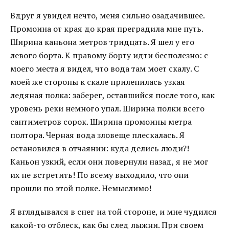
Вдруг я увидел нечто, меня сильно озадачившее.
Промоина от края до края преградила мне путь.
Ширина каньона метров тридцать. Я шел у его
левого борта. К правому борту идти бесполезно: с
моего места я видел, что вода там моет скалу. С
моей же стороны к скале прилепилась узкая
ледяная полка: заберег, оставшийся после того, как
уровень реки немного упал. Ширина полки всего
сантиметров сорок. Ширина промоины метра
полтора. Черная вода зловеще плескалась. Я
остановился в отчаянии: куда делись люди?!
Каньон узкий, если они повернули назад, я не мог
их не встретить! По всему выходило, что они
прошли по этой полке. Немыслимо!
Я вглядывался в снег на той стороне, и мне чудился
какой-то отблеск, как бы след лыжни. При своем