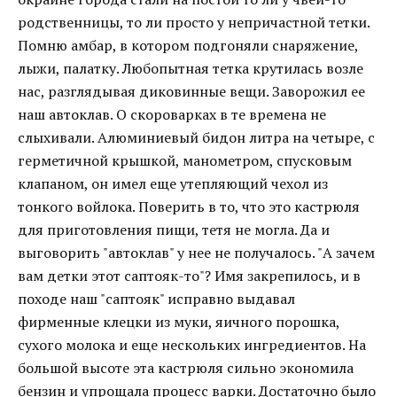
родственницы, то ли просто у непричастной тетки.
Помню амбар, в котором подгоняли снаряжение,
лыжи, палатку. Любопытная тетка крутилась возле
нас, разглядывая диковинные вещи. Заворожил ее
наш автоклав. О скороварках в те времена не
слыхивали. Алюминиевый бидон литра на четыре, с
герметичной крышкой, манометром, спусковым
клапаном, он имел еще утепляющий чехол из
тонкого войлока. Поверить в то, что это кастрюля
для приготовления пищи, тетя не могла. Да и
выговорить "автоклав" у нее не получалось. "А зачем
вам детки этот саптояк-то"? Имя закрепилось, и в
походе наш "саптояк" исправно выдавал
фирменные клецки из муки, яичного порошка,
сухого молока и еще нескольких ингредиентов. На
большой высоте эта кастрюля сильно экономила
бензин и упрощала процесс варки. Достаточно было