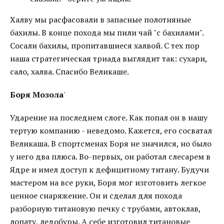
Халву мы расфасовали в запасные полотняные
бахилы. В конце похода мы пили чай "с бахилами".
Сосали бахилы, пропитавшиеся халвой. С тех пор
наша стратегическая триада выглядит так: сухари,
сало, халва. Спасибо Великаше.
Боря Мозола
'
Ударение на последнем слоге. Как попал он в нашу
тертую компанию - неведомо. Кажется, его сосватал
Великаша. В спортсменах Боря не значился, но было
у него два плюса. Во-первых, он работал слесарем в
Ядре и имел доступ к дефицитному титану. Будучи
мастером на все руки, Боря мог изготовить легкое
ценное снаряжение. Он и сделал для похода
разборную титановую печку с трубами, автоклав,
лопату, ледобуры. А себе изготовил титановые