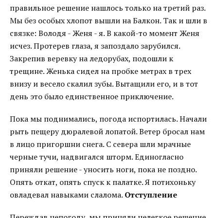
правильное решение нашлось только на третий раз.
Мы без особых хлопот вышли на Балкон. Так и шли в
связке: Володя - Женя - я. В какой-то момент Женя
исчез. Протерев глаза, я запоздало зарубился.
Закрепив веревку на ледорубах, подошли к
трещине. Женька сидел на пробке метрах в трех
внизу и весело скалил зубы. Вытащили его, и в тот
день это было единственное приключение.
Пока мы поднимались, погода испортилась. Начали
рыть пещеру дюралевой лопатой. Ветер бросал нам
в лицо пригоршни снега. С севера шли мрачные
черные тучи, надвигался шторм. Единогласно
приняли решение - уносить ноги, пока не поздно.
Опять откат, опять спуск к палатке. Я потихоньку
овладевал навыками слалома.
Отступление
Переждав непогоду, мы приняли нелегкое решение