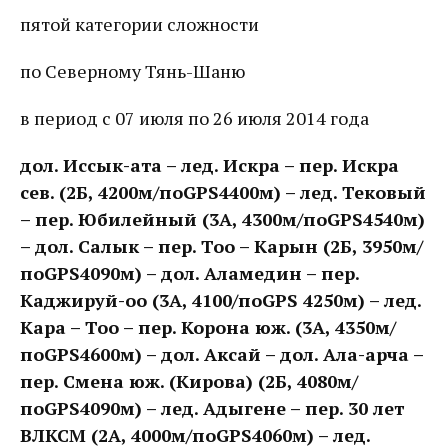
пятой категории сложности
по Северному Тянь-Шаню
в период с 07 июля по 26 июля 2014 года
дол. Иссык-ата – лед. Искра – пер. Искра
сев. (2Б, 4200м/по
GPS
4400м) – лед. Тековый
– пер. Юбилейный (3А, 4300м
/
по
GPS
4540м)
– дол. Салык – пер. Тоо – Карын (2Б, 3950м/
по
GPS
4090м) – дол. Аламедин – пер.
Каджируй-оо (3А,
4100/
по
GPS
4250м) – лед.
Кара – Тоо – пер. Корона юж. (3А, 4350м/
по
GPS
4600м) – дол. Аксай – дол. Ала-арча –
пер. Смена юж. (Кирова) (2Б, 4080м/
по
GPS
4090м) – лед. Адыгене – пер. 30 лет
ВЛКСМ (2А, 4000м/по
GPS
4060м) – лед.