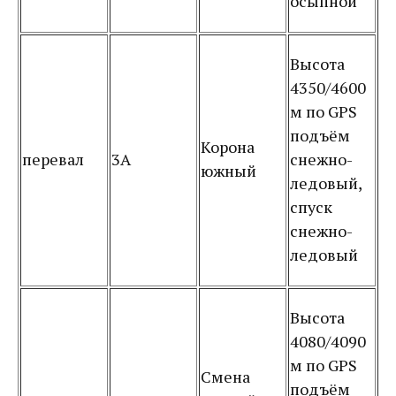
осыпной
Высота
4350/4600
м по GPS
подъём
Корона
перевал
3А
снежно-
южный
ледовый,
спуск
снежно-
ледовый
Высота
4080/4090
м по GPS
Смена
подъём