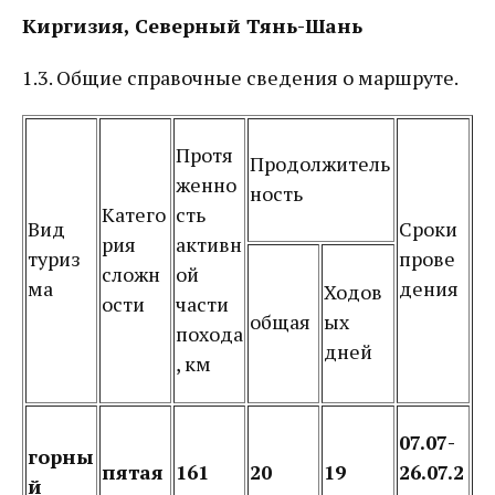
Киргизия, Северный Тянь-Шань
1.3. Общие справочные сведения о маршруте.
Протя
Продолжитель
женно
ность
Катего
сть
Вид
Сроки
рия
активн
туриз
прове
сложн
ой
ма
дения
Ходов
ости
части
общая
ых
похода
дней
, км
07.07-
горны
пятая
161
20
1
9
26.07.2
й