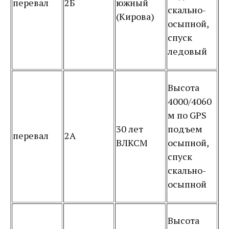
перевал
2Б
южный
скально-
(Кирова)
осыпной,
спуск
ледовый
Высота
4000/4060
м по GPS
30 лет
подъем
перевал
2А
ВЛКСМ
осыпной,
спуск
скально-
осыпной
Высота