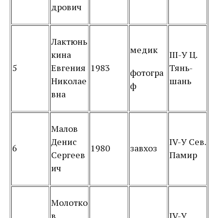
дрович
Лактюнь
медик
кина
III-У Ц.
5
Евгения
1983
Тянь-
фотогра
Николае
шань
ф
вна
Малов
Денис
IV-У Сев.
6
1980
завхоз
Сергеев
Памир
ич
Молотко
в
IV-У