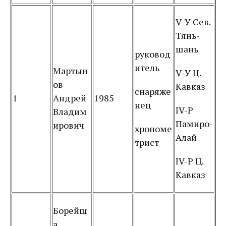
V-У Сев.
Тянь-
шань
руковод
итель
Мартын
V-У Ц.
ов
Кавказ
снаряже
1
Андрей
1985
нец
IV-Р
Владим
Памиро-
ирович
хрономе
Алай
трист
IV-Р Ц.
Кавказ
Борейш
а