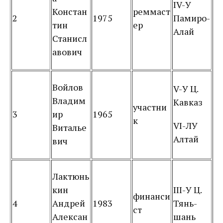
IV-У
Констан
реммаст
2
1975
Памиро-
тин
ер
Алай
Станисл
авович
Войлов
V-У Ц.
Владим
Кавказ
участни
3
ир
1965
к
VI-ЛУ
Виталье
Алтай
вич
Лактюнь
кин
III-У Ц.
финанси
4
Андрей
1983
Тянь-
ст
Алексан
шань