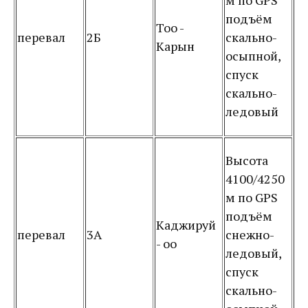
м по GPS
подъём
Тоо -
перевал
2Б
скально-
Карын
осыпной,
спуск
скально-
ледовый
Высота
4100/4250
м по GPS
подъём
Каджируй
перевал
3А
снежно-
- оо
ледовый,
спуск
скально-