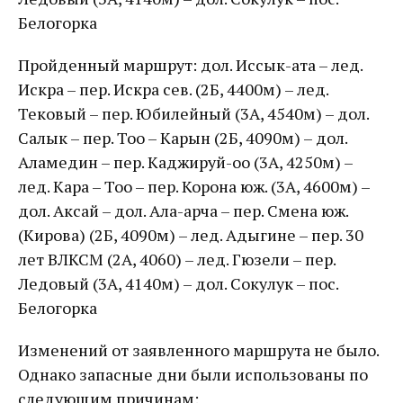
Белогорка
Пройденный маршрут: дол. Иссык-ата – лед.
Искра – пер. Искра сев. (2Б, 4400м) – лед.
Тековый – пер. Юбилейный (3А, 4540м) – дол.
Салык – пер. Тоо – Карын (2Б, 4090м) – дол.
Аламедин – пер. Каджируй-оо (3А, 4250м) –
лед. Кара – Тоо – пер. Корона юж. (3А, 4600м) –
дол. Аксай – дол. Ала-арча – пер. Смена юж.
(Кирова) (2Б, 4090м) – лед. Адыгине – пер. 30
лет ВЛКСМ (2А, 4060) – лед. Гюзели – пер.
Ледовый (3А, 4140м) – дол. Сокулук – пос.
Белогорка
Изменений от заявленного маршрута не было.
Однако запасные дни были использованы по
следующим причинам: