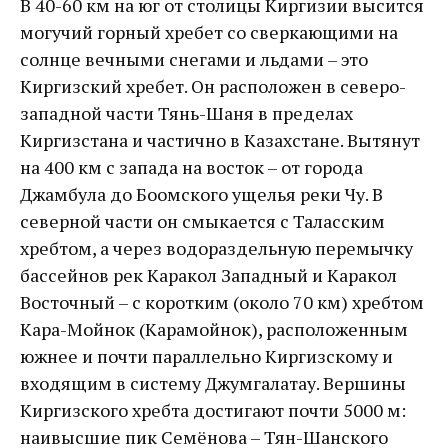
В 40-60 км на юг от столицы Киргизии высится
могучий горный хребет со сверкающими на
солнце вечными снегами и льдами – это
Киргизский хребет. Он расположен в северо-
западной части Тянь-Шаня в пределах
Киргизстана и частично в Казахстане. Вытянут
на 400 км с запада на восток – от города
Джамбула до Боомского ущелья реки Чу. В
северной части он смыкается с Таласским
хребтом, а через водораздельную перемычку
бассейнов рек Каракол Западный и Каракол
Восточный – с коротким (около 70 км) хребтом
Кара-Мойнок (Карамойнок), расположенным
южнее и почти параллельно Киргизскому и
входящим в систему Джумгалатау. Вершины
Киргизского хребта достигают почти 5000 м:
наивысшие пик Семёнова – Тян-Шанского