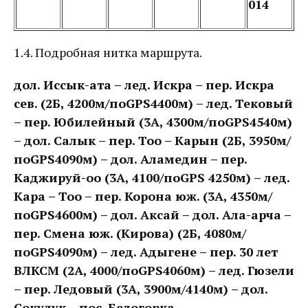
014
1.4. Подробная нитка маршрута.
дол. Иссык-ата – лед. Искра – пер. Искра
сев. (2Б, 4200м/по
GPS
4400м) – лед. Тековый
– пер. Юбилейный (3А, 4300м/по
GPS
4540м)
– дол. Салык – пер. Тоо – Карын (2Б, 3950м/
по
GPS
4090м) – дол. Аламедин – пер.
Каджируй-оо (3А, 4100/по
GPS
4250м) – лед.
Кара – Тоо – пер. Корона юж. (3А, 4350м/
по
GPS
4600м) – дол. Аксай – дол. Ала-арча –
пер. Смена юж. (Кирова) (2Б, 4080м/
по
GPS
4090м) – лед. Адыгене – пер. 30 лет
ВЛКСМ (2А, 4000/по
GPS
4060м) – лед. Гюзели
– пер. Ледовый (3А, 3900м/4140м) – дол.
Сокулук – пос. Белогорка