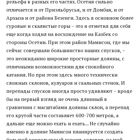
рельефа в разных его частях. Осетия сильно
отличается и от Приэльбрусья, и от Домбая, и от
Архыза и от района Безенги. Здесь в основном более
суровые и скалистые горы – это я отметил для себя
еще когда ходил на восхождение на Казбек со
стороны Осетии. При этом район Мамисон, где мы
сейчас совершали большинство наших спусков, –
это неожиданно широкие просторные долины, с
отличными возможностями для спокойного
катания. Но при этом здесь много технически
сложных склонов, кулуаров и скальных стенок. И
перепады спусков иногда просто удивляют – вроде
бы на первый взгляд не очень длинный в
сравнении с масштабами долины склон, а перепад
его крутой части составляет 600-700 метров, а
дальше еще можно ехать и ехать... Не случайно
именно в долине Мамисон планируется создать
большой горнолыжный курорт, условия, на мой