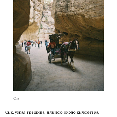
Сик
Сик, узкая трещина, длиною около километра,