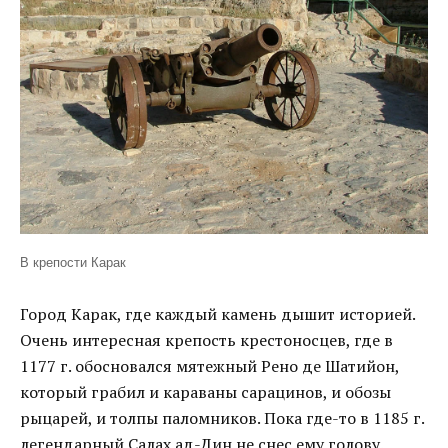
В крепости Карак
Город Карак, где каждый камень дышит историей.
Очень интересная крепость крестоносцев, где в
1177 г. обосновался мятежный Рено де Шатийон,
который грабил и караваны сарацинов, и обозы
рыцарей, и толпы паломников. Пока где-то в 1185 г.
легендарный Салах ад-Дин не снес ему голову.