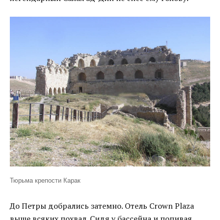
Тюрьма крепости Карак
До Петры добрались затемно. Отель Crown Plaza
выше всяких похвал. Сидя у бассейна и попивая