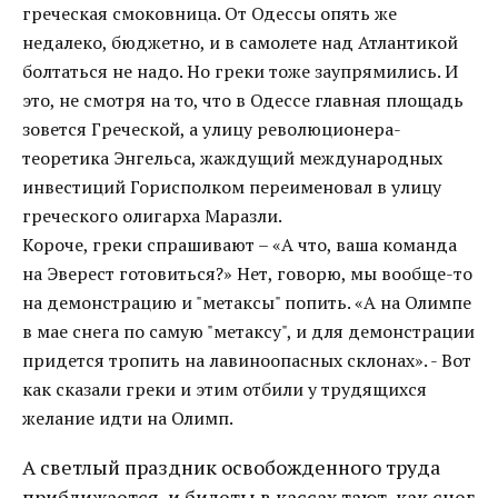
греческая смоковница. От Одессы опять же
недалеко, бюджетно, и в самолете над Атлантикой
болтаться не надо. Но греки тоже заупрямились. И
это, не смотря на то, что в Одессе главная площадь
зовется Греческой, а улицу революционера-
теоретика Энгельса, жаждущий международных
инвестиций Горисполком переименовал в улицу
греческого олигарха Маразли.
Короче, греки спрашивают – «А что, ваша команда
на Эверест готовиться?» Нет, говорю, мы вообще-то
на демонстрацию и "метаксы" попить. «А на Олимпе
в мае снега по самую "метаксу", и для демонстрации
придется тропить на лавиноопасных склонах». - Вот
как сказали греки и этим отбили у трудящихся
желание идти на Олимп.
А светлый праздник освобожденного труда
приближается, и билеты в кассах тают, как снег