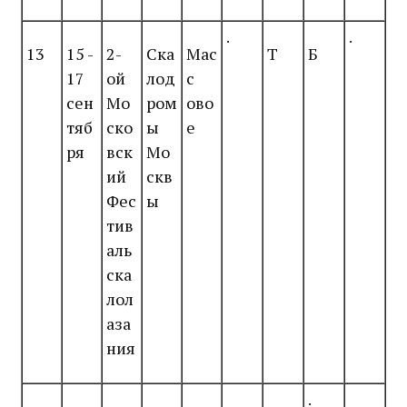
.
.
13
15 -
2-
Ска
Мас
Т
Б
17
ой
лод
с
сен
Мо
ром
ово
тяб
ско
ы
е
ря
вск
Мо
ий
скв
Фес
ы
тив
аль
ска
лол
аза
ния
.