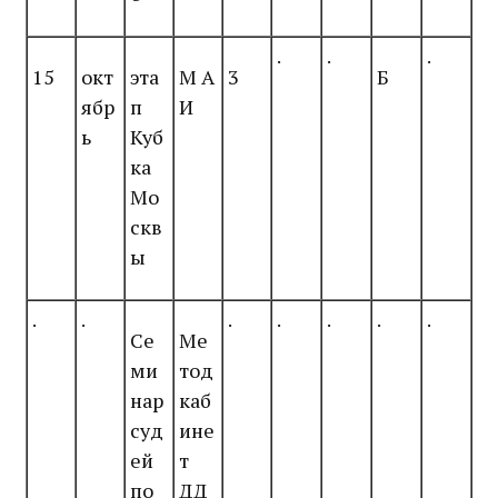
.
.
.
15
окт
эта
М А
3
Б
ябр
п
И
ь
Куб
ка
Мо
скв
ы
.
.
.
.
.
.
.
Се
Ме
ми
тод
нар
каб
суд
ине
ей
т
по
ДД