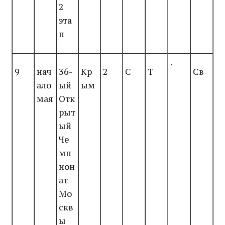
2
эта
п
.
9
нач
36-
Кр
2
С
Т
Св
ало
ый
ым
мая
Отк
рыт
ый
Че
мп
ион
ат
Мо
скв
ы