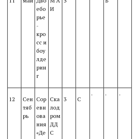
11
май
Дво
М А
3
Б
ебо
И
рье
-
кро
сс и
боу
лде
рин
г
.
.
.
12
Сен
Сор
Ска
3
С
тяб
евн
лод
рь
ова
ром
ния
ДД
«Де
С