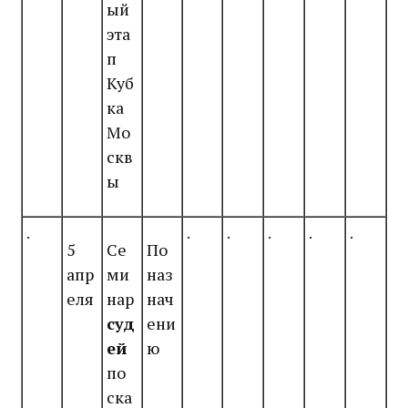
ый
эта
п
Куб
ка
Мо
скв
ы
.
.
.
.
.
.
5
Се
По
апр
ми
наз
еля
нар
нач
суд
ени
ей
ю
по
ска