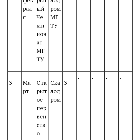
фев
рыт
лод
рал
ый
ром
я
Че
МГ
мп
ТУ
ион
ат
МГ
ТУ
.
.
.
.
3
Ма
Отк
Ска
3
рт
рыт
лод
ое
ром
пер
вен
ств
о