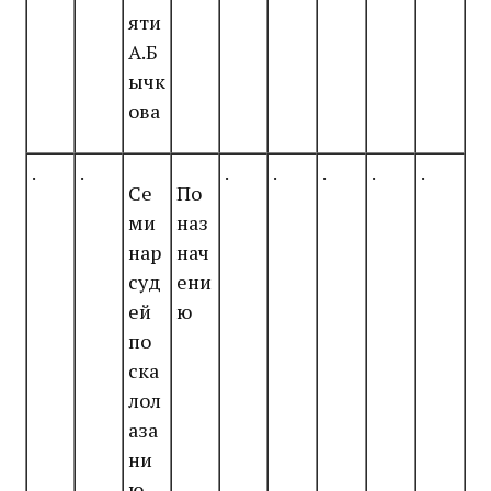
яти
А.Б
ычк
ова
.
.
.
.
.
.
.
Се
По
ми
наз
нар
нач
суд
ени
ей
ю
по
ска
лол
аза
ни
ю