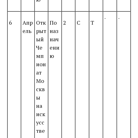
.
.
6
Апр
Отк
По
2
С
Т
ель
рыт
наз
ый
нач
Че
ени
мп
ю
ион
ат
Мо
скв
ы
на
иск
усс
тве