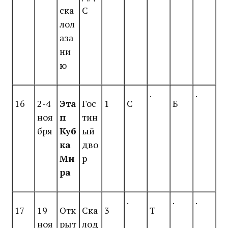
ска
С
лол
аза
ни
ю
.
.
16
2-4
Эта
Гос
1
С
Б
ноя
п
тин
бря
Куб
ый
ка
дво
Ми
р
ра
.
.
.
17
19
Отк
Ска
3
Т
ноя
рыт
лод