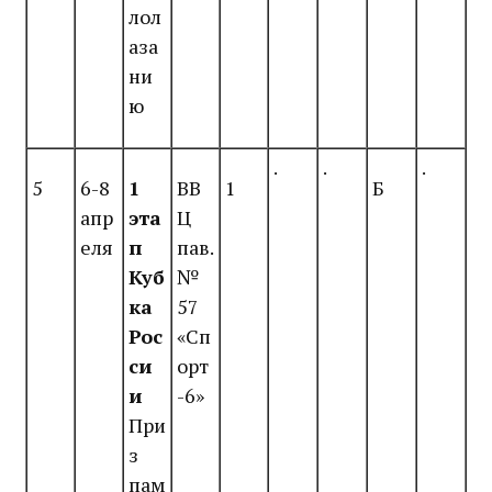
лол
аза
ни
ю
.
.
.
5
6-8
1
ВВ
1
Б
апр
эта
Ц
еля
п
пав.
Куб
№
ка
57
Рос
«Сп
си
орт
и
-6»
При
з
пам