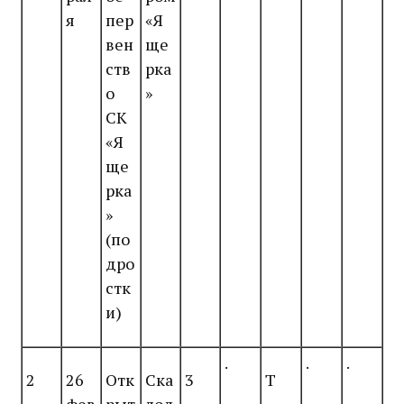
я
пер
«Я
вен
ще
ств
рка
о
»
СК
«Я
ще
рка
»
(по
дро
стк
и)
.
.
.
2
26
Отк
Ска
3
Т