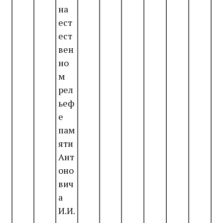
на
ест
ест
вен
но
м
рел
ьеф
е
пам
яти
Ант
оно
вич
а
И.И.