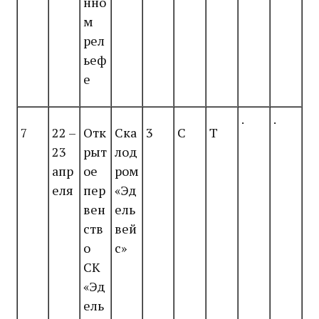
нно
м
рел
ьеф
е
.
.
7
22 –
Отк
Ска
3
С
Т
23
рыт
лод
апр
ое
ром
еля
пер
«Эд
вен
ель
ств
вей
о
с»
СК
«Эд
ель