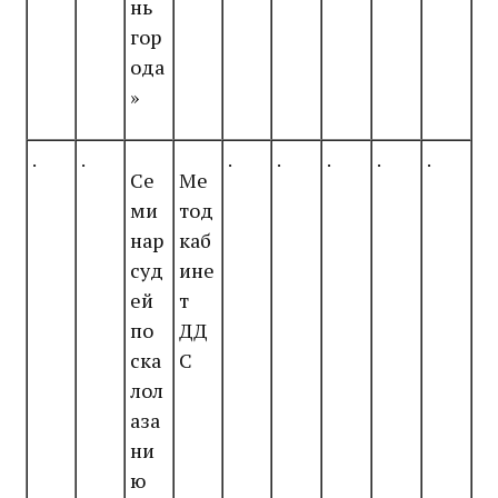
нь
гор
ода
»
.
.
.
.
.
.
.
Се
Ме
ми
тод
нар
каб
суд
ине
ей
т
по
ДД
ска
С
лол
аза
ни
ю