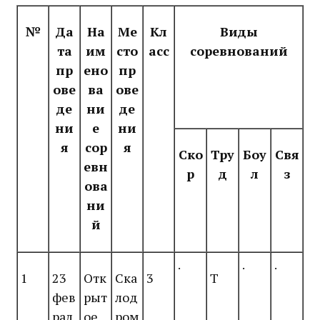
№
Да
На
Ме
Кл
Виды
та
им
сто
асс
соревнований
пр
ено
пр
ове
ва
ове
де
ни
де
ни
е
ни
я
сор
я
Ско
Тру
Боу
Свя
евн
р
д
л
з
ова
ни
й
.
.
.
1
23
Отк
Ска
3
Т
фев
рыт
лод
рал
ое
ром