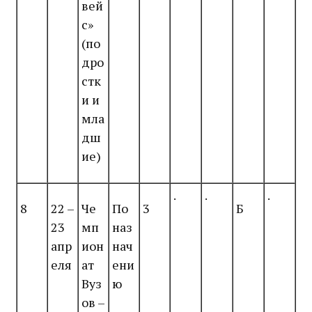
вей
с»
(по
дро
стк
и и
мла
дш
ие)
.
.
.
8
22 –
Че
По
3
Б
23
мп
наз
апр
ион
нач
еля
ат
ени
Вуз
ю
ов –