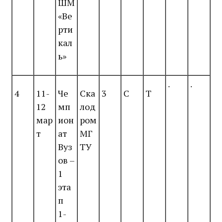
ШМ
«Ве
рти
кал
ь»
.
.
4
11-
Че
Ска
3
С
Т
12
мп
лод
мар
ион
ром
т
ат
МГ
Вуз
ТУ
ов –
1
эта
п
1-