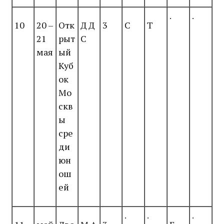
.
.
10
20 –
Отк
Д Д
3
С
Т
21
рыт
С
мая
ый
Куб
ок
Мо
скв
ы
сре
ди
юн
ош
ей
.
.
.