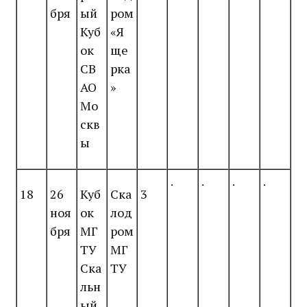
бря
ый
ром
Куб
«Я
ок
ще
СВ
рка
АО
»
Мо
скв
ы
.
.
.
.
18
26
Куб
Ска
3
ноя
ок
лод
бря
МГ
ром
ТУ
МГ
Ска
ТУ
льн
ый