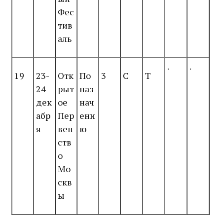
Фес
тив
аль
.
.
19
23-
Отк
По
3
С
Т
24
рыт
наз
дек
ое
нач
абр
Пер
ени
я
вен
ю
ств
о
Мо
скв
ы