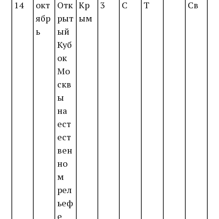
14
окт
Отк
Кр
3
С
Т
Св
ябр
рыт
ым
ь
ый
Куб
ок
Мо
скв
ы
на
ест
ест
вен
но
м
рел
ьеф
е