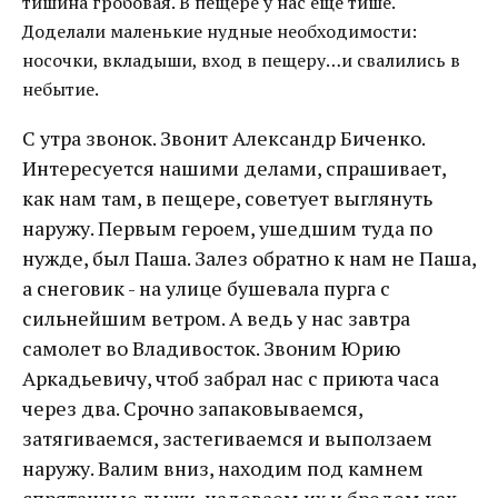
тишина гробовая. В пещере у нас еще тише.
Доделали маленькие нудные необходимости:
носочки, вкладыши, вход в пещеру…и свалились в
небытие.
С утра звонок. Звонит Александр Биченко.
Интересуется нашими делами, спрашивает,
как нам там, в пещере, советует выглянуть
наружу. Первым героем, ушедшим туда по
нужде, был Паша. Залез обратно к нам не Паша,
а снеговик - на улице бушевала пурга с
сильнейшим ветром. А ведь у нас завтра
самолет во Владивосток. Звоним Юрию
Аркадьевичу, чтоб забрал нас с приюта часа
через два. Срочно запаковываемся,
затягиваемся, застегиваемся и выползаем
наружу. Валим вниз, находим под камнем
спрятанные лыжи, надеваем их и бредем как