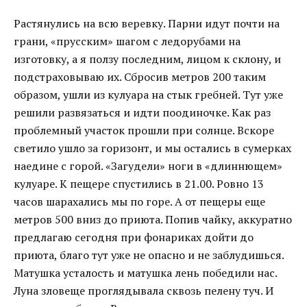
Растянулись на всю веревку. Парни идут почти на
грани, «прусским» шагом с ледорубами на
изготовку, а я ползу последним, лицом к склону, и
подстраховываю их. Сбросив метров 200 таким
образом, ушли из кулуара на стык гребней. Тут уже
решили развязаться и идти поодиночке. Как раз
проблемный участок прошли при солнце. Вскоре
светило ушло за горизонт, и мы остались в сумерках
наедине с горой. «Загудели» ноги в «длиннющем»
кулуаре. К пещере спустились в 21.00. Ровно 13
часов шарахались мы по горе. А от пещеры еще
метров 500 вниз до приюта. Попив чайку, аккуратно
предлагаю сегодня при фонариках дойти до
приюта, благо тут уже не опасно и не заблудишься.
Матушка усталость и матушка лень победили нас.
Луна зловеще проглядывала сквозь пелену туч. И