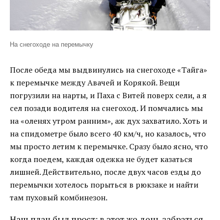
На снегоходе на перемычку
После обеда мы выдвинулись на снегоходе «Тайга»
к перемычке между Авачей и Корякой. Вещи
погрузили на нарты, и Паха с Витей поверх сели, а я
сел позади водителя на снегоход. И помчались мы
на «оленях утром ранним», аж дух захватило. Хоть и
на спидометре было всего 40 км/ч, но казалось, что
мы просто летим к перемычке. Сразу было ясно, что
когда поедем, каждая одежка не будет казаться
лишней. Действительно, после двух часов езды до
перемычки хотелось порыться в рюкзаке и найти
там пуховый комбинезон.
Наш план был прост: в этот же день забраться