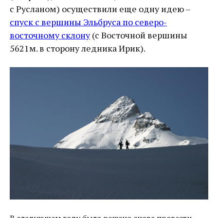
с Русланом) осуществили еще одну идею –
спуск с вершины Эльбруса по северо-
восточному склону
(с Восточной вершины
5621м. в сторону ледника Ирик).