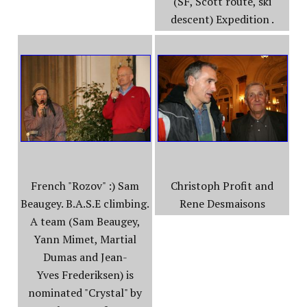
(SF, Scott route, ski
descent) Expedition .
French "Rozov" :) Sam
Christoph Profit and
Beaugey. B.A.S.E climbing.
Rene Desmaisons
A team (Sam Beaugey,
Yann Mimet, Martial
Dumas and Jean-
Yves Frederiksen) is
nominated "Crystal" by