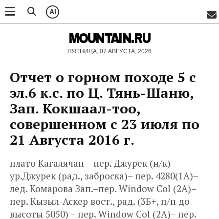
AI
MOUNTAIN.RU
ПЯТНИЦА, 07 АВГУСТА, 2026
Отчет о горном походе 5 с
эл.6 к.с. по Ц. Тянь-Шаню,
Зап. Кокшаал-тоо,
совершенном с 23 июля по
21 Августа 2016 г.
плато Кагалячап – пер. Джурек (н/к) –
ур.Джурек (рад., заброска)– пер. 4280(1А)–
лед. Комарова Зап.–пер. Window Col (2А)–
пер. Кызыл-Аскер вост., рад. (3Б+, п/п до
высоты 5050) – пер. Window Col (2A)– пер.