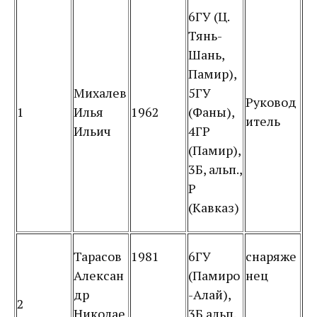
6ГУ (Ц.
Тянь-
Шань,
Памир),
Михалев
5ГУ
Руковод
1
Илья
1962
(Фаны),
итель
Ильич
4ГР
(Памир),
3Б, альп.,
Р
(Кавказ)
Тарасов
1981
6ГУ
снаряже
Алексан
(Памиро
нец
др
-Алай),
2
Николае
3Б альп.