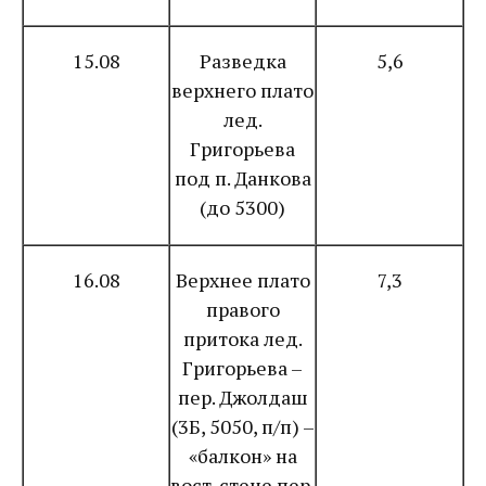
15.08
Разведка
5,6
верхнего плато
лед.
Григорьева
под п. Данкова
(до 5300)
16.08
Верхнее плато
7,3
правого
притока лед.
Григорьева –
пер. Джолдаш
(3Б, 5050, п/п) –
«балкон» на
вост. стене пер.