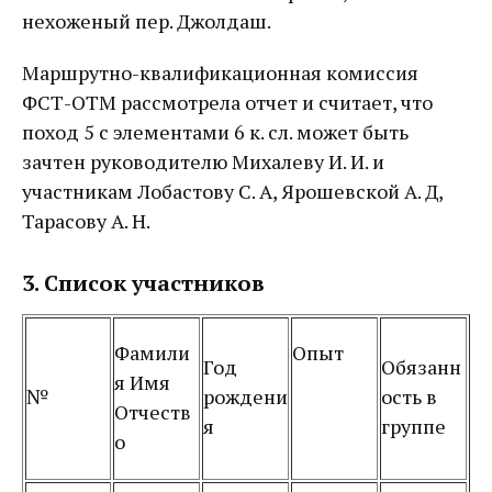
нехоженый пер. Джолдаш.
Маршрутно-квалификационная комиссия
ФСТ-ОТМ рассмотрела отчет и считает, что
поход 5 с элементами 6 к. сл. может быть
зачтен руководителю Михалеву И. И. и
участникам Лобастову С. А, Ярошевской А. Д,
Тарасову А. Н.
3. Список участников
Фамили
Опыт
Год
Обязанн
я Имя
№
рождени
ость в
Отчеств
я
группе
о