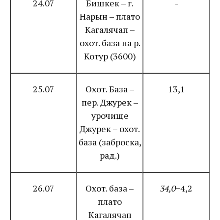
24.07
Бишкек – г.
-
Нарын – плато
Кагалячап –
охот. база на р.
Котур (3600)
25.07
Охот. База –
13,1
пер. Джурек –
урочище
Джурек – охот.
база (заброска,
рад.)
26.07
Охот. база –
34,0
+4,2
плато
Кагалячап