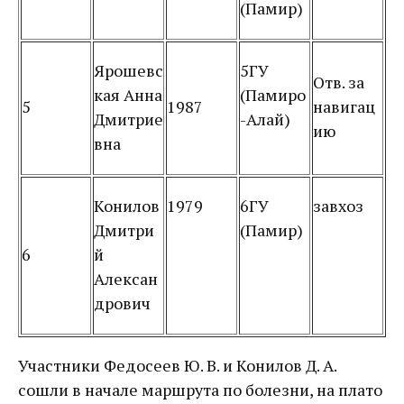
(Памир)
Ярошевс
5ГУ
Отв. за
кая Анна
(Памиро
5
1987
навигац
Дмитрие
-Алай)
ию
вна
Конилов
1979
6ГУ
завхоз
Дмитри
(Памир)
6
й
Алексан
дрович
Участники Федосеев Ю. В. и Конилов Д. А.
сошли в начале маршрута по болезни, на плато