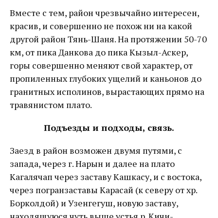
Вместе с тем, район чрезвычайно интересен,
красив, и совершенно не похож ни на какой
другой район Тянь-Шаня. На протяжении 50-70
км, от пика Данкова до пика Кызыл-Аскер,
горы совершенно меняют свой характер, от
пропиленных глубоких ущелий и каньонов до
гранитных исполинов, вырастающих прямо на
травянистом плато.
Подъезды и подходы, связь.
Заезд в район возможен двумя путями, с
запада, через г. Нарын и далее на плато
Кагалячап через заставу Кашкасу, и с востока,
через погранзаставы Карасай (к северу от хр.
Борколдой) и Узенгегуш, новую заставу,
находящуюся чуть выше устья р. Кичи-