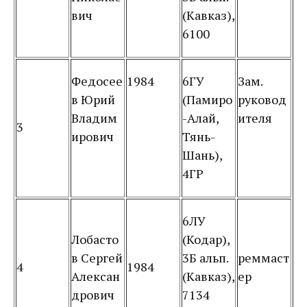
вич
(Кавказ),
6100
Федосее
1984
6ГУ
Зам.
в Юрий
(Памиро
руковод
Владим
-Алай,
ителя
3
ирович
Тянь-
Шань),
4ГР
6ЛУ
Лобасто
(Кодар),
в Сергей
3Б альп.
реммаст
4
1984
Алексан
(Кавказ),
ер
дрович
7134