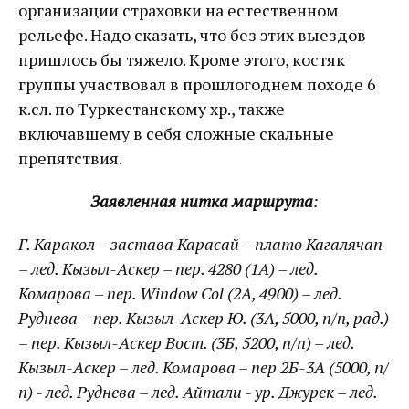
организации страховки на естественном
рельефе. Надо сказать, что без этих выездов
пришлось бы тяжело. Кроме этого, костяк
группы участвовал в прошлогоднем походе 6
к.сл. по Туркестанскому хр., также
включавшему в себя сложные скальные
препятствия.
Заявленная нитка маршрута
:
Г. Каракол – застава Карасай – плато Кагалячап
– лед. Кызыл-Аскер – пер. 4280 (1А) – лед.
Комарова – пер.
Window
Col (2А, 4900) – лед.
Руднева – пер. Кызыл-Аскер Ю. (3А, 5000, п/п, рад.)
– пер. Кызыл-Аскер Вост. (3Б, 5200, п/п) – лед.
Кызыл-Аскер – лед. Комарова – пер 2Б-3А (5000, п/
п) - лед. Руднева – лед. Айтали - ур. Джурек – лед.