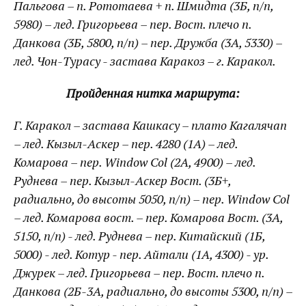
Пальгова – п. Рототаева + п. Шмидта (3Б, п/п,
5980) – лед. Григорьева – пер. Вост. плечо п.
Данкова (3Б, 5800, п/п) – пер. Дружба (3А, 5330) –
лед. Чон-Турасу - застава Каракоз – г. Каракол.
Пройденная нитка маршрута:
Г. Каракол – застава Кашкасу – плато Кагалячап
– лед. Кызыл-Аскер – пер. 4280 (1А) – лед.
Комарова – пер.
Window
Col (2А, 4900) – лед.
Руднева – пер. Кызыл-Аскер Вост. (3Б+,
радиально, до высоты 5050, п/п) – пер.
Window
Col
– лед. Комарова вост. – пер. Комарова Вост. (3А,
5150, п/п) - лед. Руднева – пер. Китайский (1Б,
5000) - лед. Котур - пер. Айтали (1А, 4300) - ур.
Джурек – лед. Григорьева – пер. Вост. плечо п.
Данкова (2Б-3
A, радиально, до высоты 5300, п/п) –