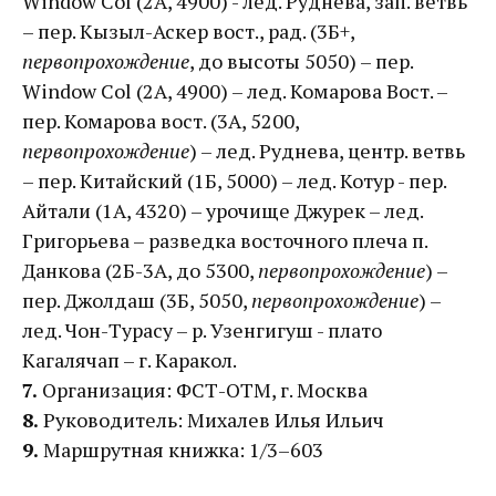
Window Col (2А, 4900) - лед. Руднева, зап. ветвь
– пер. Кызыл-Аскер вост., рад. (3Б+,
первопрохождение
, до высоты 5050) – пер.
Window Col (2A, 4900) – лед. Комарова Вост. –
пер. Комарова вост. (3А, 5200,
первопрохождение
) – лед. Руднева, центр. ветвь
– пер. Китайский (1Б, 5000) – лед. Котур - пер.
Айтали (1А, 4320) – урочище Джурек – лед.
Григорьева – разведка восточного плеча п.
Данкова (2Б-3А, до 5300,
первопрохождение
) –
пер. Джолдаш (3Б, 5050,
первопрохождение
) –
лед. Чон-Турасу – р. Узенгигуш - плато
Кагалячап – г. Каракол.
7.
Организация: ФСТ-ОТМ, г. Москва
8.
Руководитель: Михалев Илья Ильич
9.
Маршрутная книжка: 1/3–603