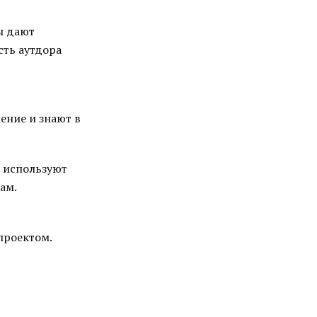
ы дают
сть аутдора
ение и знают в
, используют
ам.
проектом.