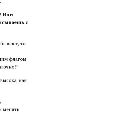
.
? Или
писываешь с
 бывают, то
ашим флагом
аточно?”
высока, как
у.
и менять