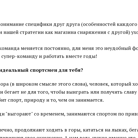
 понимание специфики друг друга (особенностей каждого 
и нашей стратегии как магазина снаряжения с другой) у
 команда меняется постоянно, для меня это неудобный ф
 супер-команду и работать вместе годы!
 идеальный спортсмен для тебя?
ора (в широком смысле этого слова), человек, который хо
и бегает не для того, чтобы выиграть или получить славу 
т спорт, природу и то, чем он занимается.
ди "выгорают" со временем, занимаются спортом по прив
ечно, продолжают ходить в горы, кататься на лыжах, бега
тивируют свое окружение. А нам ведь нужно именно это.