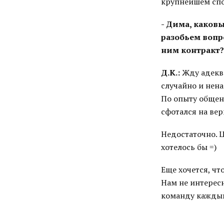
крупнейшем спо
- Дима, каков
разобьем вопр
ним контракт?
Д.К.:
Жду адеква
случайно и нена
По опыту общени
сфотался на вер
Недостаточно. Ц
хотелось бы =)
Еще хочется, ч
Нам не интересн
команду каждый