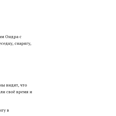
ам Ондра с
седку, снарягу,
аны видят, что
или своё время и
гу в