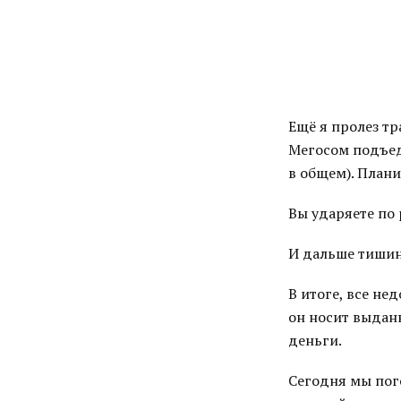
Ещё я пролез тр
Мегосом подъеду
в общем). Плани
Вы ударяете по 
И дальше тишин
В итоге, все не
он носит выданн
деньги.
Сегодня мы пог