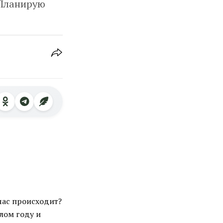
 Планирую
йчас происходит?
лом году и