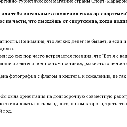
ртивно-туристическом магазине страны Спорт-Марафон
ы для тебя идеальные отношения спонсор-спортсмен
ос на части, что ты ждёшь от спортсмена, когда под
тности. Понимания, что легких денег не бывает, а если и
долго.
я: до сих пор часто встречается позиция, что "Вот я с в
шине и хэштеги под постом поставил, разве этого недост
ена фотографии с флагом и хэштега, к сожалению, не так 
тобы была ориентация на долгосрочную совместную работ
о экипировать сначала одного, потом второго, третьего 
 год.