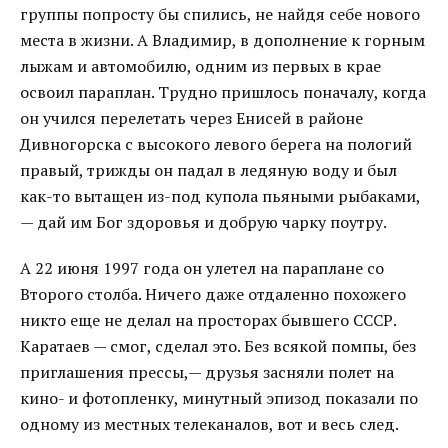
группы попросту бы спились, не найдя себе нового
места в жизни. А Владимир, в дополнение к горным
лыжам и автомобилю, одним из первых в крае
освоил параплан. Трудно пришлось поначалу, когда
он учился перелетать через Енисей в районе
Дивногорска с высокого левого берега на пологий
правый, трижды он падал в ледяную воду и был
как-то вытащен из-под купола пьяными рыбаками,
— дай им Бог здоровья и добрую чарку поутру.
А 22 июня 1997 года он улетел на параплане со
Второго столба. Ничего даже отдаленно похожего
никто еще не делал на просторах бывшего СССР.
Каратаев — смог, сделал это. Без всякой помпы, без
приглашения прессы,— друзья засняли полет на
кино- и фотопленку, минутный эпизод показали по
одному из местных телеканалов, вот и весь след.