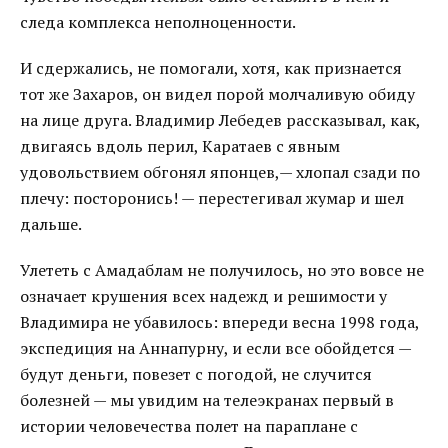
следа комплекса неполноценности.
И сдержались, не помогали, хотя, как признается
тот же Захаров, он видел порой молчаливую обиду
на лице друга. Владимир Лебедев рассказывал, как,
двигаясь вдоль перил, Каратаев с явным
удовольствием обгонял японцев,— хлопал сзади по
плечу: посторонись! — перестегивал жумар и шел
дальше.
Улететь с Амадаблам не получилось, но это вовсе не
означает крушения всех надежд и решимости у
Владимира не убавилось: впереди весна 1998 года,
экспедиция на Аннапурну, и если все обойдется —
будут деньги, повезет с погодой, не случится
болезней — мы увидим на телеэкранах первый в
истории человечества полет на параплане с