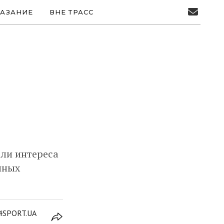
АЗАНИЕ
ВНЕ ТРАСС
али интереса
нных
4SPORT.UA