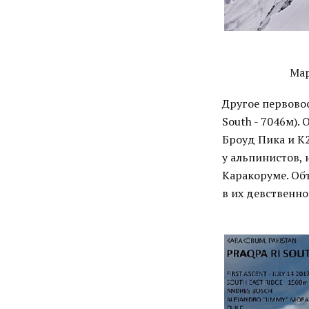
Мар
Другое первово
South - 7046м).
Броуд Пика и К2
у альпинистов,
Каракоруме. Об
в их девственно