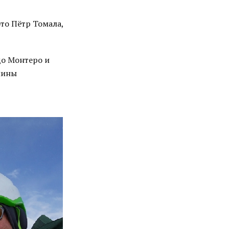
то Пётр Томала,
до Монтеро и
шины