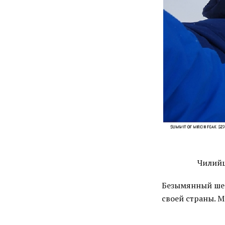
Чилийц
Безымянный шес
своей страны. М