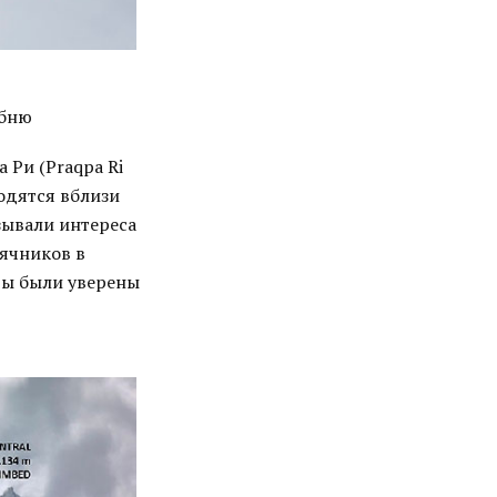
ебню
Ри (Praqpa Ri
одятся вблизи
зывали интереса
ячников в
ты были уверены