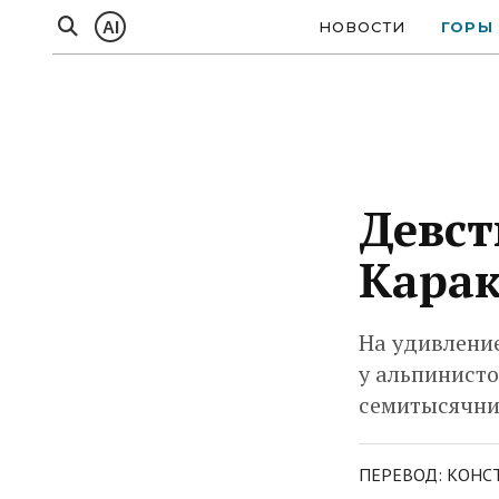
AI
НОВОСТИ
ГОРЫ
Девс
Кара
На удивление
у альпинист
семитысячни
ПЕРЕВОД: КОНСТ