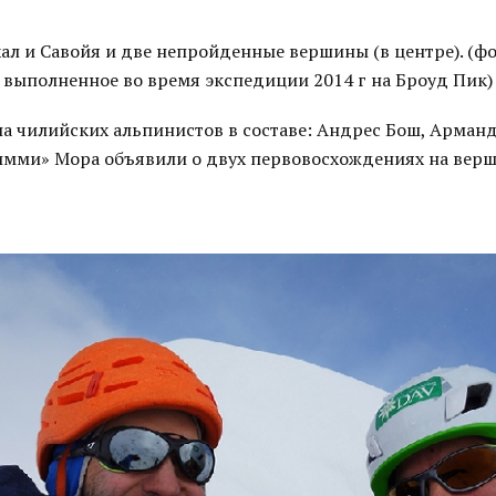
ал и Савойя и две непройденные вершины (в центре). (фо
выполненное во время экспедиции 2014 г на Броуд Пик)
па чилийских альпинистов в составе: Андрес Бош, Арман
мми» Мора объявили о двух первовосхождениях на вер