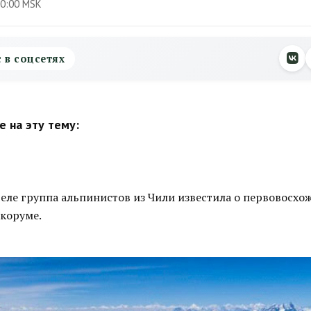
00:00 MSK
с в соцсетях
 на эту тему:
еле группа альпинистов из Чили известила о первовосхо
коруме.