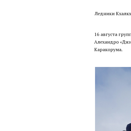
Ледники Кхалкх
16 августа груп
Алехандро «Джи
Каракорума.