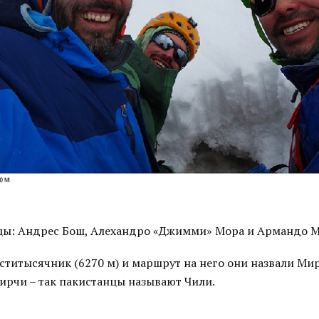
ы: Андрес Бош, Алехандро «Джимми» Мора и Армандо 
титысячник (6270 м) и маршрут на него они назвали Мир
ирчи – так пакистанцы называют Чили.