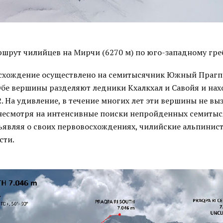
шрут чилийцев на Мирчи (6270 м) по юго-западному гр
схождение осуществлено на семитысячник Южный Прагпа 
 Обе вершины разделяют ледники Кхалкхал и Савойя и нах
. На удивление, в течение многих лет эти вершины не вы
 несмотря на интенсивные поиски непройденных семитыс
ъявляя о своих первовосхождениях, чилийские альпинис
сти.