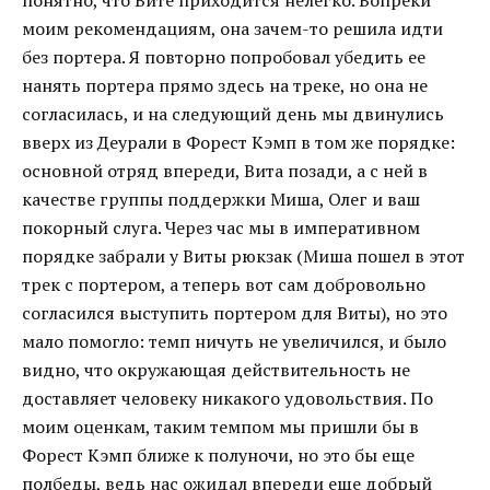
понятно, что Вите приходится нелегко. Вопреки
моим рекомендациям, она зачем-то решила идти
без портера. Я повторно попробовал убедить ее
нанять портера прямо здесь на треке, но она не
согласилась, и на следующий день мы двинулись
вверх из Деурали в Форест Кэмп в том же порядке:
основной отряд впереди, Вита позади, а с ней в
качестве группы поддержки Миша, Олег и ваш
покорный слуга. Через час мы в императивном
порядке забрали у Виты рюкзак (Миша пошел в этот
трек с портером, а теперь вот сам добровольно
согласился выступить портером для Виты), но это
мало помогло: темп ничуть не увеличился, и было
видно, что окружающая действительность не
доставляет человеку никакого удовольствия. По
моим оценкам, таким темпом мы пришли бы в
Форест Кэмп ближе к полуночи, но это бы еще
полбеды, ведь нас ожидал впереди еще добрый