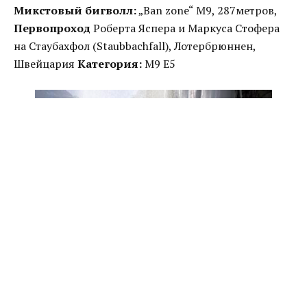
Микстовый бигволл:
„Ban zone“ M9, 287метров,
Первопроход
Роберта Яспера и Маркуса Стофера
на Стаубахфол (Staubbachfall), Лотербрюннен,
Швейцария
Категория:
M9 E5