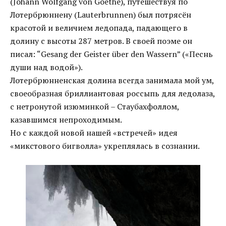
(Johann Wolfgang von Goethe), путешествуя по
Лотербрюннену (Lauterbrunnen) был потрясён
красотой и величием ледопада, падающего в
долину с высоты 287 метров. В своей поэме он
писал: “Gesang der Geister über den Wassern” («Песнь
души над водой»).
Лотербрюнненская долина всегда занимала мой ум,
своеобразная бриллиантовая россыпь для ледолаза,
с нетронутой изюминкой – Стаубахфоллом,
казавшимся непроходимым.
Но с каждой новой нашей «встречей» идея
«микстового бигволла» укреплялась в сознании.