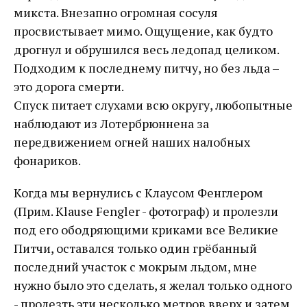
микста. Внезапно огромная сосуля
просвистывает мимо. Ощущение, как будто
дрогнул и обрушился весь ледопад целиком.
Подходим к последнему питчу, но без льда –
это дорога смерти.
Спуск питает слухами всю округу, любопытные
наблюдают из Лотербрюннена за
передвижением огней наших налобных
фонариков.
Когда мы вернулись с Клаусом Фенглером
(Прим. Klause Fengler - фотограф) и пролезли
под его ободряющими криками все Великие
Питчи, оставался только один грёбанный
последний участок с мокрым льдом, мне
нужно было это сделать, я желал только одного
- пролезть эти несколько метров вверх и затем